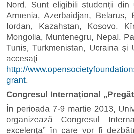
Nord. Sunt eligibili studenţii din
Armenia, Azerbaidjan, Belarus, 
Iordan, Kazahstan, Kosovo, Kî
Mongolia, Muntenegru, Nepal, Pales
Tunis, Turkmenistan, Ucraina şi 
accesaţi ur
http://www.opensocietyfoundation
grant
.
Congresul Internațional „Pregă
În perioada 7-9 martie 2013, Univ
organizează Congresul Interna
excelența” în care vor fi dezbăt