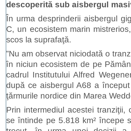
descoperită sub aisbergul masi
În urma desprinderii aisbergul g
C, un ecosistem marin mistrerios
scos la suprafaţă.
”Nu am observat niciodată o tranzi
în niciun ecosistem de pe Pământ''
cadrul Institutului Alfred Wegene
după ce aisbergul A68 a început
ţărmurile nordice din Marea Wedde
Prin intermediul acestei tranziţii
se întinde pe 5.818 km² începe să
trecut, în urma unei decizii 