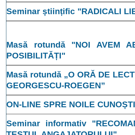
Seminar științific "RADICALI L
Masă rotundă "NOI AVEM A
POSIBILITĂȚI"
Masă rotundă „O ORĂ DE LEC
GEORGESCU-ROEGEN”
ON-LINE SPRE NOILE CUNOȘT
Seminar informativ "RECO
TESTUL ANGAJATORULUI"