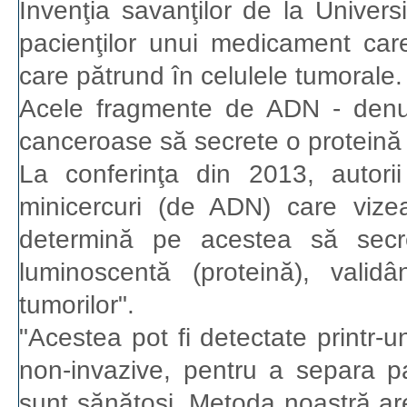
Invenţia savanţilor de la Univers
pacienţilor unui medicament car
care pătrund în celulele tumorale.
Acele fragmente de ADN - denumi
canceroase să secrete o proteină 
La conferinţa din 2013, autorii
minicercuri (de ADN) care vize
determină pe acestea să secre
luminoscentă (proteină), vali
tumorilor".
"Acestea pot fi detectate printr-u
non-invazive, pentru a separa pa
sunt sănătoşi. Metoda noastră are 