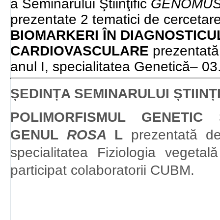
a Seminarului Ştiinţific
GENOMU
prezentate 2 tematici de cercetar
BIOMARKERI ÎN DIAGNOSTICU
CARDIOVASCULARE
prezentată 
anul I, specialitatea Genetică– 03
ȘEDINȚA SEMINARULUI ȘTIINȚ
POLIMORFISMUL GENETIC 
GENUL
ROSA
L
prezentată de
specialitatea Fiziologia veget
participat colaboratorii CUBM.