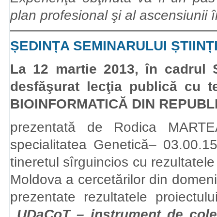
plan profesional şi al ascensiunii 
ȘEDINȚA SEMINARULUI ȘTIINȚ
La 12 martie 2013, în cadrul S
desfăşurat lecţia publică c
BIOINFORMATICĂ DIN REPUB
prezentată de Rodica MARTEA, c
specialitatea Genetică– 03.00.15.
tineretul sîrguincios cu rezultatele
Moldova a cercetărilor din domeniul
prezentate rezultatele proiectulu
„
UDaCoT – instrument de colec