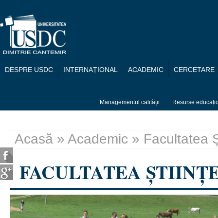
Mergi la conţinutul principal
DESPRE USDC
INTERNAȚIONAL
ACADEMIC
CERCETARE
Managementul calității
Resurse educați
Acasă
»
Academic
» Facultatea 
Eşti aici
FACULTATEA ȘTIIN