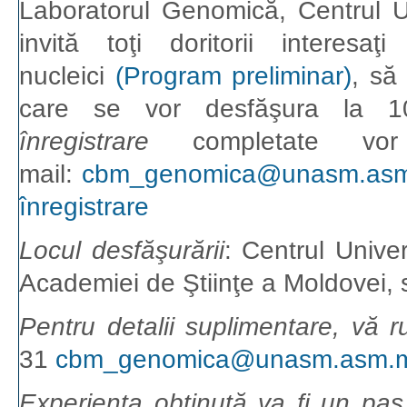
Laboratorul Genomică, Centrul U
invită toţi doritorii interes
nucleici
(Program preliminar)
, să 
care se vor desfăşura la
înregistrare
completate vor
mail:
cbm_genomica@unasm.as
înregistrare
Locul desfăşurării
: Centrul Univer
Academiei de Ştiinţe a Moldovei, s
Pentru detalii suplimentare, vă 
31
cbm_genomica@unasm.asm.
Experienţa obţinută va fi un pa