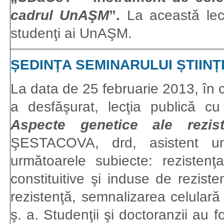
cadrul UnAŞM
”.
La această lecţ
studenţi ai UnAŞM.
ȘEDINȚA SEMINARULUI ȘTIINȚ
La data de 25 februarie 2013, în 
a desfăşurat, lecţia publică 
Aspecte genetice ale rezist
ŞESTACOVA, drd, asistent uni
următoarele subiecte: rezistenţ
constituitive şi induse de reziste
rezistenţă, semnalizarea celulară
ş. a. Studenţii şi doctoranzii au 