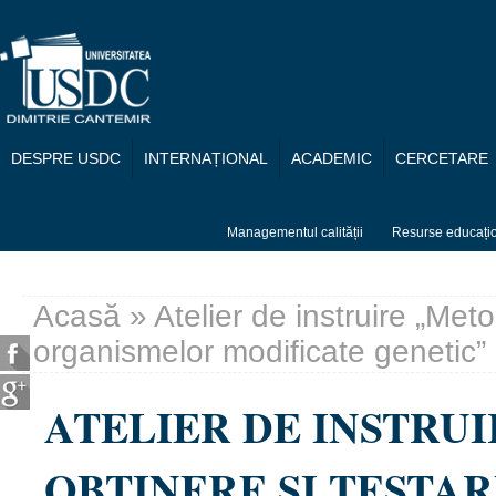
Mergi la conţinutul principal
DESPRE USDC
INTERNAȚIONAL
ACADEMIC
CERCETARE
Managementul calității
Resurse educați
Acasă
» Atelier de instruire „Met
Eşti aici
organismelor modificate genetic”
ATELIER DE INSTRU
OBȚINERE ȘI TESTA