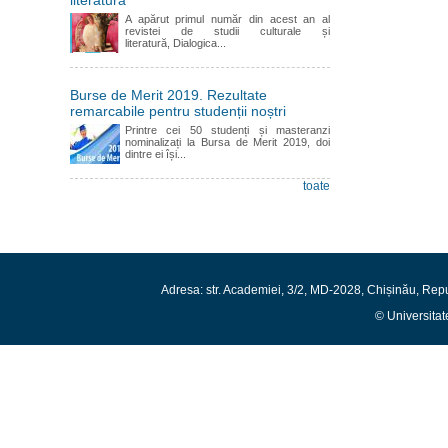
literatură
A apărut primul număr din acest an al
revistei de studii culturale și
literatură, Dialogica...
Burse de Merit 2019. Rezultate
remarcabile pentru studenții noștri
Printre cei 50 studenți și masteranzi
nominalizați la Bursa de Merit 2019, doi
dintre ei își...
toate
Adresa: str. Academiei, 3/2, MD-2028, Chișinău, Rep
© Universitat