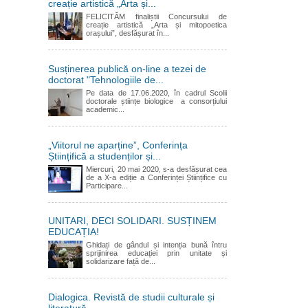
creație artistică „Arta și...
FELICITĂM finaliștii Concursului de
creație artistică „Arta și mitopoetica
orașului”, desfășurat în...
Susținerea publică on-line a tezei de
doctorat "Tehnologiile de...
Pe data de 17.06.2020, în cadrul Scolii
doctorale științe biologice a consorțiului
academic...
„Viitorul ne aparține”, Conferința
Științifică a studenților și...
Miercuri, 20 mai 2020, s-a desfășurat cea
de a X-a ediție a Conferinței Științifice cu
Participare...
UNITARI, DECI SOLIDARI. SUSȚINEM
EDUCAȚIA!
Ghidați de gândul și intenția bună întru
sprijinirea educației prin unitate și
solidarizare față de...
Dialogica. Revistă de studii culturale și