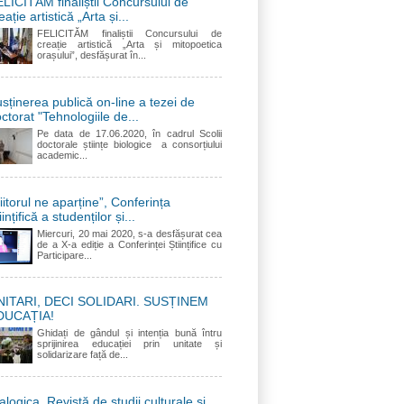
LICITĂM finaliștii Concursului de
eație artistică „Arta și...
FELICITĂM finaliștii Concursului de
creație artistică „Arta și mitopoetica
orașului”, desfășurat în...
sținerea publică on-line a tezei de
ctorat "Tehnologiile de...
Pe data de 17.06.2020, în cadrul Scolii
doctorale științe biologice a consorțiului
academic...
iitorul ne aparține”, Conferința
iințifică a studenților și...
Miercuri, 20 mai 2020, s-a desfășurat cea
de a X-a ediție a Conferinței Științifice cu
Participare...
NITARI, DECI SOLIDARI. SUSȚINEM
DUCAȚIA!
Ghidați de gândul și intenția bună întru
sprijinirea educației prin unitate și
solidarizare față de...
alogica. Revistă de studii culturale și