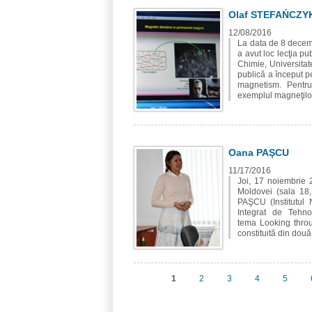
Olaf STEFAŃCZY
12/08/2016
La data de 8 decemb
a avut loc lecţia pu
Chimie, Universitat
publică a început p
magnetism. Pentru 
exemplul magneţilor 
Oana PAŞCU
11/17/2016
Joi, 17 noiembrie 2
Moldovei (sala 18, 
PAŞCU (Institutul N
Integrat de Tehn
tema Looking throu
constituită din două 
1
2
3
4
5