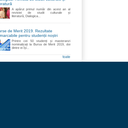
teratură
A apărut primul număr din acest an al
revistei de studii culturale și
literatură, Dialogica...
rse de Merit 2019. Rezultate
marcabile pentru studenții noștri
Printre cei 50 studenți și masteranzi
nominalizați la Bursa de Merit 2019, doi
dintre ei își...
toate