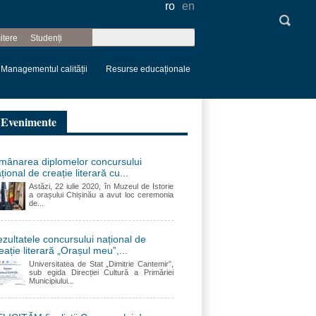
ro
en
Căutare
itere
Studenți
Formular de
căutare
Managementul calității
Resurse educaționale
Evenimente
mânarea diplomelor concursului
țional de creație literară cu...
Astăzi, 22 iulie 2020, în Muzeul de Istorie
a orașului Chișinău a avut loc ceremonia
de...
zultatele concursului național de
eație literară „Orașul meu”,...
Universitatea de Stat „Dimitrie Cantemir”,
sub egida Direcției Cultură a Primăriei
Municipiului...