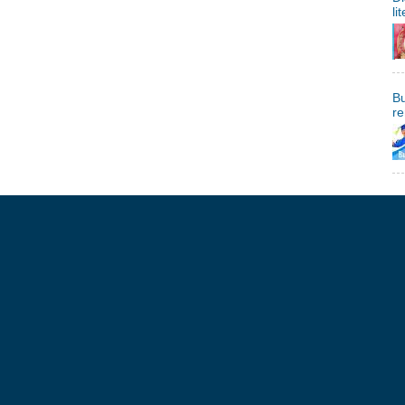
li
Bu
re