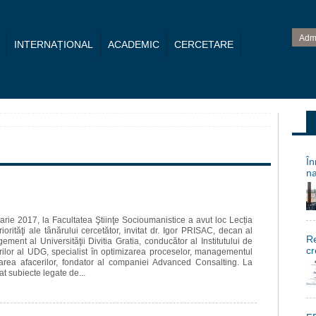
Adm
INTERNAȚIONAL
ACADEMIC
CERCETARE
În
na
rie 2017, la Facultatea Ştiinţe Socioumanistice a avut loc Lecția
iorităţi ale tânărului cercetător, invitat dr. Igor PRISAC, decan al
Re
ement al Universităţii Divitia Gratia, conducător al Institutului de
cr
rilor al UDG, specialist în optimizarea proceselor, managementul
icarea afacerilor, fondator al companiei Advanced Consalting. La
at subiecte legate de...