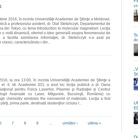
FE
cr
K
rie 2016, în incinta Universităţii Academiei de Ştiinţe a Moldovei,
blică a profesorului asistent, dr. Olaf Stefańczyk, Departamentul de
ea din Tokyo, cu tema Introduction to molecular magnetism. Lecţia
e o notă dinamică, oferind o idee generală asupra fenomenului de
Su
a facilita asimilarea informaţiei, dr. Stefańczyk s-a axat pe
do
clasici, caracterizându-i din...
„V
Șt
016, la ora 13:00, în incinta Universităţii Academiei de Ştiinţe a
et. II, str. Academiei 3/2), a avut loc lecţia publică a dr. Oana
aţional pentru Fizica Laserilor, Plasmei şi Radiaţiei şi Centrul
ologii Avansate cu Laser, Măgurele, Bucureşti, România) cu
gh chemistry windows the nanoworld of materials. Lecţia a fost
U
părţi, prima parte, destinată studenţilor ciclului I...
E
6
7
8
9
…
următor ›
ultima »
Di