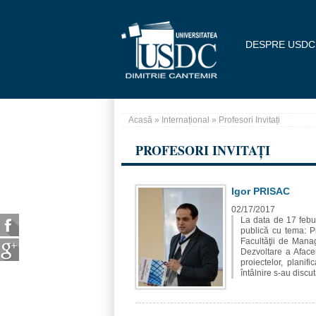
Mergi la conţinutul principal
DESPRE USDC
Acasă
»
Internațional
» Profesori Invitați
Eşti aici
PROFESORI INVITAȚI
Igor PRISAC
Pagini
02/17/2017
La data de 17 febua
publică cu tema: Pr
Facultăţii de Manag
Dezvoltare a Aface
proiectelor, planif
întâlnire s-au discut