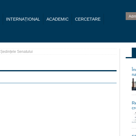
Adm
INTERNAȚIONAL
ACADEMIC
CERCETARE
Ședințele Senatului
În
na
Re
cr