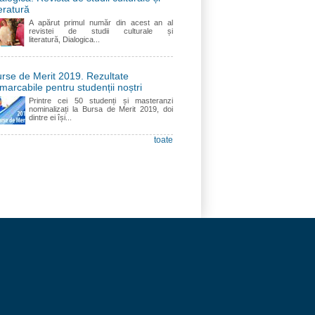
teratură
A apărut primul număr din acest an al
revistei de studii culturale și
literatură, Dialogica...
rse de Merit 2019. Rezultate
marcabile pentru studenții noștri
Printre cei 50 studenți și masteranzi
nominalizați la Bursa de Merit 2019, doi
dintre ei își...
toate