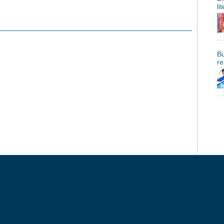
li
Bu
re