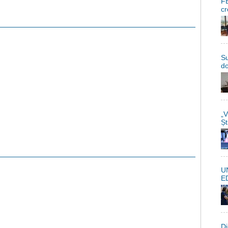
FE
cr
Su
do
„V
Șt
U
E
Di