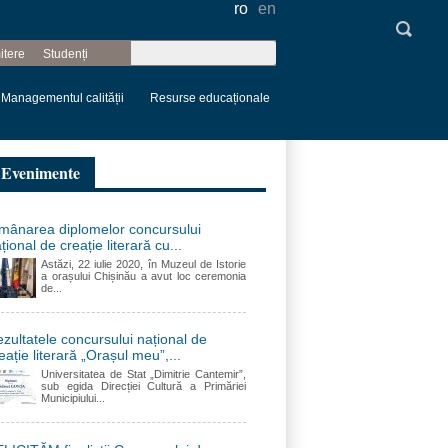
ro
en
Căutare
itere
Studenți
Formular de
căutare
Managementul calității
Resurse educaționale
Evenimente
mânarea diplomelor concursului
țional de creație literară cu...
Astăzi, 22 iulie 2020, în Muzeul de Istorie
a orașului Chișinău a avut loc ceremonia
de...
zultatele concursului național de
eație literară „Orașul meu”,...
Universitatea de Stat „Dimitrie Cantemir”,
sub egida Direcției Cultură a Primăriei
Municipiului...