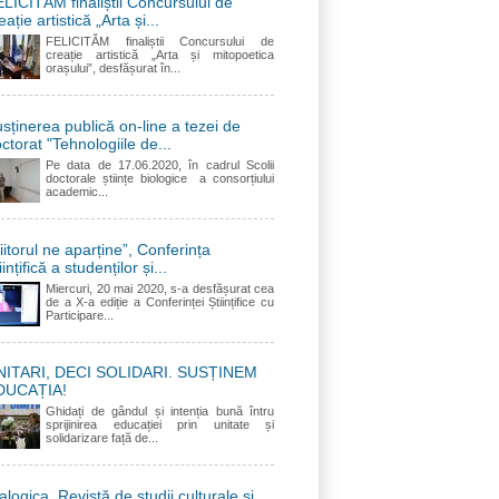
LICITĂM finaliștii Concursului de
eație artistică „Arta și...
FELICITĂM finaliștii Concursului de
creație artistică „Arta și mitopoetica
orașului”, desfășurat în...
sținerea publică on-line a tezei de
ctorat "Tehnologiile de...
Pe data de 17.06.2020, în cadrul Scolii
doctorale științe biologice a consorțiului
academic...
iitorul ne aparține”, Conferința
iințifică a studenților și...
Miercuri, 20 mai 2020, s-a desfășurat cea
de a X-a ediție a Conferinței Științifice cu
Participare...
NITARI, DECI SOLIDARI. SUSȚINEM
DUCAȚIA!
Ghidați de gândul și intenția bună întru
sprijinirea educației prin unitate și
solidarizare față de...
alogica. Revistă de studii culturale și