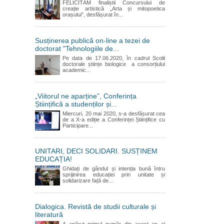
FELICITĂM finaliștii Concursului de
creație artistică „Arta și mitopoetica
orașului”, desfășurat în...
Susținerea publică on-line a tezei de
doctorat "Tehnologiile de...
Pe data de 17.06.2020, în cadrul Scolii
doctorale științe biologice a consorțiului
academic...
„Viitorul ne aparține”, Conferința
Științifică a studenților și...
Miercuri, 20 mai 2020, s-a desfășurat cea
de a X-a ediție a Conferinței Științifice cu
Participare...
UNITARI, DECI SOLIDARI. SUSȚINEM
EDUCAȚIA!
Ghidați de gândul și intenția bună întru
sprijinirea educației prin unitate și
solidarizare față de...
Dialogica. Revistă de studii culturale și
literatură