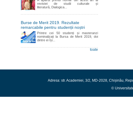
A apărut primul număr din acest an al
revistei de studii culturale și
literatură, Dialogica...
Burse de Merit 2019. Rezultate
remarcabile pentru studenții noștri
Printre cei 50 studenți și masteranzi
nominalizați la Bursa de Merit 2019, doi
dintre ei își...
toate
Adresa: str. Academiei, 3/2, MD-2028, Chișinău, Rep
© Universitat