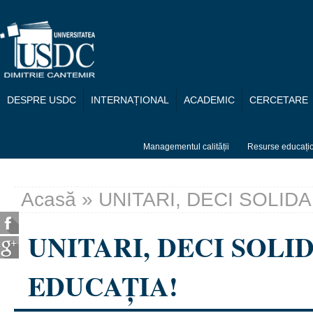
Mergi la conţinutul principal
DESPRE USDC
INTERNAȚIONAL
ACADEMIC
CERCETARE
Managementul calității
Resurse educați
Acasă
» UNITARI, DECI SOLID
Eşti aici
UNITARI, DECI SOLI
EDUCAȚIA!