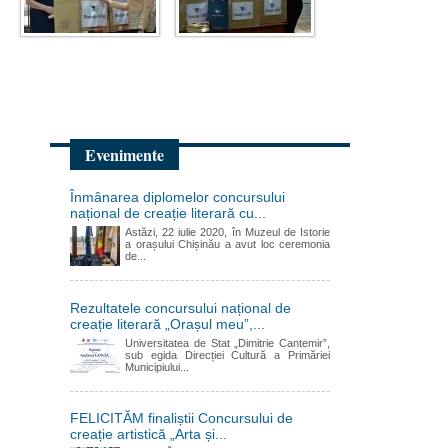
Evenimente
Înmânarea diplomelor concursului
național de creație literară cu...
Astăzi, 22 iulie 2020, în Muzeul de Istorie
a orașului Chișinău a avut loc ceremonia
de...
Rezultatele concursului național de
creație literară „Orașul meu”,...
Universitatea de Stat „Dimitrie Cantemir”,
sub egida Direcției Cultură a Primăriei
Municipiului...
FELICITĂM finaliștii Concursului de
creație artistică „Arta și...