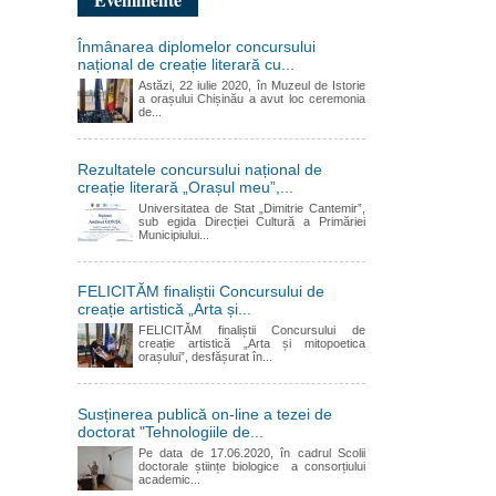
Înmânarea diplomelor concursului
național de creație literară cu...
Astăzi, 22 iulie 2020, în Muzeul de Istorie
a orașului Chișinău a avut loc ceremonia
de...
Rezultatele concursului național de
creație literară „Orașul meu”,...
Universitatea de Stat „Dimitrie Cantemir”,
sub egida Direcției Cultură a Primăriei
Municipiului...
FELICITĂM finaliștii Concursului de
creație artistică „Arta și...
FELICITĂM finaliștii Concursului de
creație artistică „Arta și mitopoetica
orașului”, desfășurat în...
Susținerea publică on-line a tezei de
doctorat "Tehnologiile de...
Pe data de 17.06.2020, în cadrul Scolii
doctorale științe biologice a consorțiului
academic...