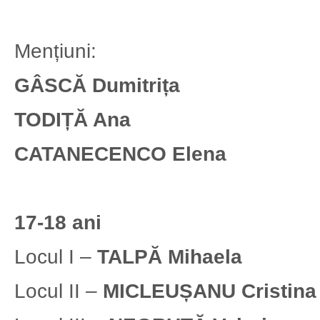
Mențiuni:
GÂSCĂ Dumitrița
TODIȚĂ Ana
CATANECENCO Elena
17-18 ani
Locul I –
TALPĂ Mihaela
Locul II –
MICLEUȘANU Cristina