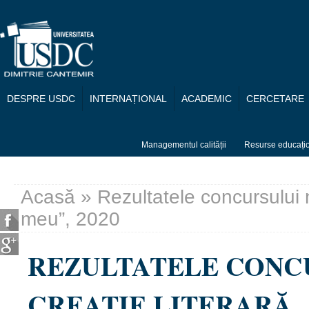
Mergi la conţinutul principal
DESPRE USDC
INTERNAȚIONAL
ACADEMIC
CERCETARE
Managementul calității
Resurse educați
Acasă
» Rezultatele concursului n
Eşti aici
meu”, 2020
REZULTATELE CONC
CREAȚIE LITERARĂ „