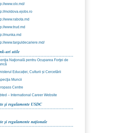
tp://www.olx.md/
tp://moldova.ejobs.ro
tp://www.rabota.md
tp://www.trud.md
tp://munka.md
tp://www.targuldecariere.md/
nk-uri utile
enţia Naţională pentru Ocuparea Forţei de
uncă
nisterul Educației, Culturii și Cercetării
specţia Muncii
ropass Centre
bted – International Career Website
te şi regulamente US
DC
te şi regulamente naţionale