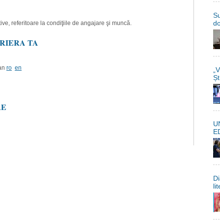
Su
do
ive, referitoare la condiţiile de angajare şi muncă.
RIERA TA
an
ro
en
„V
Șt
RE
U
E
Di
li