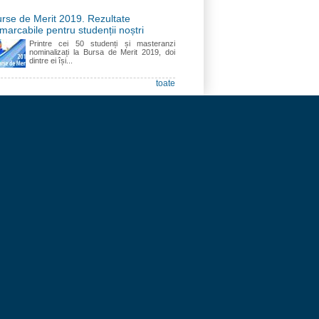
rse de Merit 2019. Rezultate
marcabile pentru studenții noștri
Printre cei 50 studenți și masteranzi
nominalizați la Bursa de Merit 2019, doi
dintre ei își...
toate