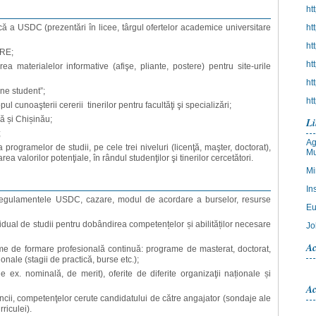
ht
că a USDC (prezentări în licee, târgul ofertelor academice universitare
ht
ht
ERE;
ht
ea materialelor informative (afişe, pliante, postere) pentru site-urile
ht
ne student”;
ht
ul cunoaşterii cererii tinerilor pentru facultăţi şi specializări;
ă și Chișinău;
Li
;
Ag
 programelor de studii, pe cele trei niveluri (licenţă, maşter, doctorat),
M
a valorilor potenţiale, în rândul studenţilor şi tinerilor cercetători.
Mi
In
, regulamentele USDC, cazare, modul de acordare a burselor, resurse
Eu
vidual de studii pentru dobândirea competențelor și abilităților necesare
Jo
Ac
leme de formare profesională continuă: programe de masterat, doctorat,
ionale (stagii de practică, burse etc.);
e ex. nominală, de merit), oferite de diferite organizaţii naționale și
Ac
uncii, competenţelor cerute candidatului de către angajator (sondaje ale
rriculei).