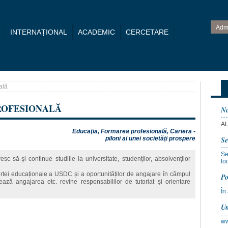
Adm
INTERNAȚIONAL
ACADEMIC
CERCETARE
ală
ROFESIONALĂ
No
AL
Educaţia, Formarea profesională, Cariera -
piloni ai unei societăţi prospere
Se
Se
 să-şi continue studiile la universitate, studenţilor, absolvenţilor
lo
ertei educaționale a USDC și a oportunităților de angajare în câmpul
Po
ează angajarea etc. revine responsabililor de tutoriat și orientare
În
Un
ww