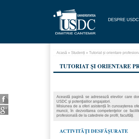
Mergi la conţinutul principal
DESPRE USDC
Acasă
»
Studenți
» Tutoriat și orientare profesion
Eşti aici
TUTORIAT ȘI ORIENTARE P
Această pagină se adresează elevilor care doresc
USDC şi potenţialilor angajatori.
Misiunea de a oferi asistență în cunoașterea of
muncii, în dezvoltarea competenţelor ce facilit
profesională de la catedrele de profil, facultăţi.
ACTIVITĂȚI DESFĂȘURATE