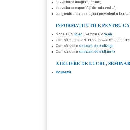
dezvoltarea imaginii de sine;
dezvoltarea capacităţii de autoanaliză;
conştientizarea cunoaşterii prevederilor legislat
INFORMAȚII UTILE PENTRU CA
Modele CV
ro
en
Exemple CV
ro
en
Cum să completezi un
curriculum vitae
europe
Cum să scrii o
scrisoare de motivaţie
Cum să scrii o
scrisoare de mulțumire
ATELIERE DE LUCRU, SEMINA
Incubator