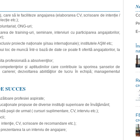
Nu
ţi, care să le faciliteze angajarea (elaborarea CV, scrisoare de intenție /
Co
ecție etc.);
Pr
voluntariat, ONG-uri;
E–
rea de training-uri, seminare, interviuri cu participarea angajatorilor,
r);
clusiv proiecte naționale şi/sau internaţionale); institutele AŞM etc;
În
nui loc de muncă într-o bază de date ce poate fi oferită angajatorilor, la
na
ita profesională a absolvenţilor;
mpetenţelor și aptitudinilor care contribuie la sporirea șanselor de
arierei; dezvoltarea abilităţilor de lucru în echipă; managementul
Re
cr
DE SUCCES
zătoare profesiei aspirate;
ducaţionale propuse de diverse instituţii superioare de învăţământ;
ă paşii de urmat ( cursuri suplimentare, CV, interviu etc.);
FE
cii;
cr
intenţie, CV, scrisoare de recomandare etc.);
 prezentarea la un interviu de angajare;