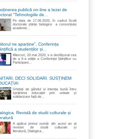
sținerea publică on-line a tezei de
ctorat "Tehnologiile de...
Pe data de 17.06.2020, în cadrul Scolii
doctorale științe biologice a consorțiului
academic...
iitorul ne aparține”, Conferința
iințifică a studenților și...
Miercuri, 20 mai 2020, s-a desfășurat cea
de a X-a ediție a Conferinței Științifice cu
Participare...
NITARI, DECI SOLIDARI. SUSȚINEM
DUCAȚIA!
Ghidați de gândul și intenția bună întru
sprijinirea educației prin unitate și
solidarizare față de...
alogica. Revistă de studii culturale și
teratură
A apărut primul număr din acest an al
revistei de studii culturale și
literatură, Dialogica...