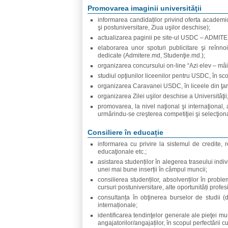
Promovarea imaginii universităţii
informarea candidaților privind oferta academi
şi postuniversitare, Ziua uşilor deschise);
actualizarea paginii pe site-ul USDC – ADMIT
elaborarea unor spoturi publicitare şi reînnoir
dedicate (Admitere.md, Studenţie.md.);
organizarea concursului on-line “Azi elev – mâi
studiul opţiunilor liceenilor pentru USDC, în scop
organizarea Caravanei USDC, în liceele din ţar
organizarea Zilei uşilor deschise a Universităţii
promovarea, la nivel naţional şi internaţional, a
urmărindu-se creşterea competiţiei şi selecţionare
Consiliere în educație
informarea cu privire la sistemul de credite
educaţionale etc.;
asistarea studenților în alegerea traseului indi
unei mai bune inserții în câmpul muncii;
consilierea studenților, absolvenților în prob
cursuri postuniversitare, alte oportunități profes
consultanța în obţinerea burselor de studii (d
internaționale;
identificarea tendinţelor generale ale pieţei m
angajatorilor/angajaților, în scopul perfectării cu