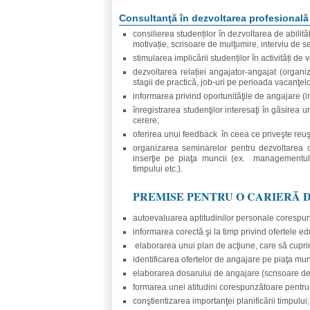
Consultanţă în dezvoltarea profesională
consilierea studenților în dezvoltarea de abilită
motivație, scrisoare de mulţumire, interviu de sel
stimularea implicării studenților în activități de 
dezvoltarea relației angajator-angajat (organiza
stagii de practică, job-uri pe perioada vacanţelo
informarea privind oportunităţile de angajare (in
înregistrarea studenţilor interesaţi în găsirea u
cerere;
oferirea unui feedback în ceea ce priveşte reuş
organizarea seminarelor pentru dezvoltarea co
inserţie pe piaţa muncii (ex.
managementul c
timpului etc.).
PREMISE PENTRU O CARIERĂ 
autoevaluarea aptitudinilor personale corespun
informarea corectă şi la timp privind ofertele e
elaborarea unui plan de acţiune, care să cuprind
identificarea ofertelor de angajare pe piaţa mun
elaborarea dosarului de angajare (scrisoare de 
formarea unei atitudini corespunzătoare pentru
conştientizarea importanţei planificării timpului;