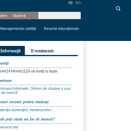
ro
en
Căutare
itere
Studenți
Formular de
căutare
Managementul calității
Resurse educaționale
Informații
Evenimente
utăţi
IANŢA FRANCEZĂ vă invită la studii
minare
minarul Informativ „Tehnici de căutare a unui
c de muncă”
sturi vacante pentru studenţi
 atenţia studenţilor, masteranzilor...
de poţi căuta un loc de muncă?
w.lucru.md