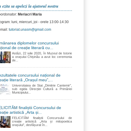
 ezita sa apelezi la ajutorul nostru
ordonator:
Meriacri Maria
ogram: luni, miercuri, joi - orele 13:00-14:30
mail:
tutoriat.unasm@gmail.com
mânarea diplomelor concursului
țional de creație literară cu...
Astăzi, 22 iulie 2020, în Muzeul de Istorie
a orașului Chișinău a avut loc ceremonia
de...
zultatele concursului național de
eație literară „Orașul meu”,...
Universitatea de Stat „Dimitrie Cantemir”,
sub egida Direcției Cultură a Primăriei
Municipiului...
LICITĂM finaliștii Concursului de
eație artistică „Arta și...
FELICITĂM finaliștii Concursului de
creație artistică „Arta și mitopoetica
orașului”, desfășurat în...