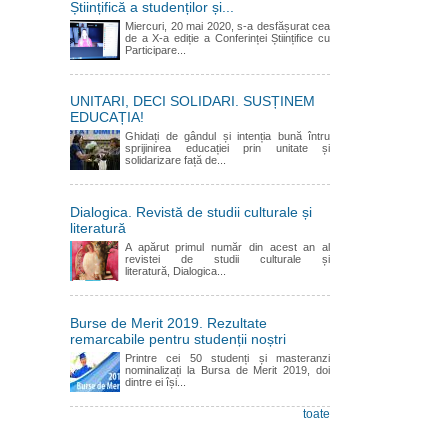
Științifică a studenților și...
Miercuri, 20 mai 2020, s-a desfășurat cea
de a X-a ediție a Conferinței Științifice cu
Participare...
UNITARI, DECI SOLIDARI. SUSȚINEM
EDUCAȚIA!
Ghidați de gândul și intenția bună întru
sprijinirea educației prin unitate și
solidarizare față de...
Dialogica. Revistă de studii culturale și
literatură
A apărut primul număr din acest an al
revistei de studii culturale și
literatură, Dialogica...
Burse de Merit 2019. Rezultate
remarcabile pentru studenții noștri
Printre cei 50 studenți și masteranzi
nominalizați la Bursa de Merit 2019, doi
dintre ei își...
toate