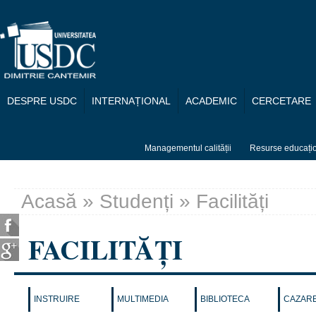
Mergi la conţinutul principal
DESPRE USDC
INTERNAȚIONAL
ACADEMIC
CERCETARE
Managementul calității
Resurse educați
Acasă
»
Studenți
» Facilități
Eşti aici
FACILITĂȚI
INSTRUIRE
MULTIMEDIA
BIBLIOTECA
CAZAR