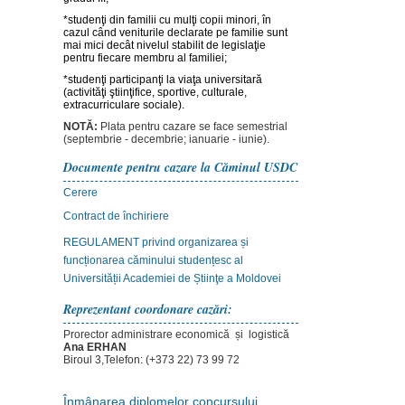
*studenţi din familii cu mulţi copii minori, în
cazul când veniturile declarate pe familie sunt
mai mici decât nivelul stabilit de legislaţie
pentru fiecare membru al familiei;
*studenţi participanţi la viaţa universitară
(activităţi ştiinţifice, sportive, culturale,
extracurriculare sociale).
NOTĂ:
Plata pentru cazare se face semestrial
(septembrie - decembrie; ianuarie - iunie).
Documente pentru cazare la Căminul USDC
Cerere
Contract de închiriere
REGULAMENT privind organizarea și
funcționarea căminului studențesc al
Universității Academiei de Știinţe a Moldovei
Reprezentant coordonare cazări:
Prorector administrare economică și logistică
Ana ERHAN
Biroul 3,Telefon: (+373 22) 73 99 72
Înmânarea diplomelor concursului