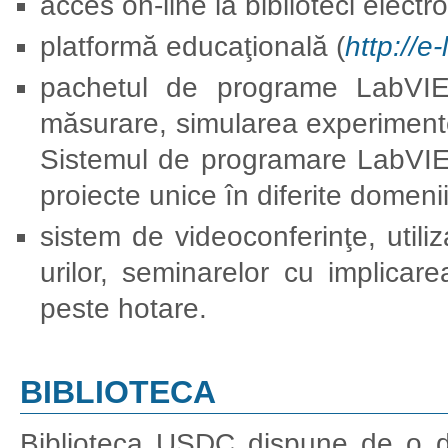
acces on-line la biblioteci electr
platformă educaţională (
http://
pachetul de programe LabVIE
măsurare, simularea experimentel
Sistemul de programare LabVIEW
proiecte unice în diferite domenii a
sistem de videoconferinţe, utiliz
urilor, seminarelor cu implicarea
peste hotare.
BIBLIOTECA
Biblioteca USDC dispune de o div