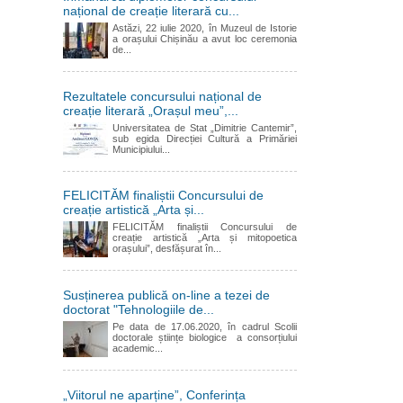
național de creație literară cu...
Astăzi, 22 iulie 2020, în Muzeul de Istorie
a orașului Chișinău a avut loc ceremonia
de...
Rezultatele concursului național de
creație literară „Orașul meu”,...
Universitatea de Stat „Dimitrie Cantemir”,
sub egida Direcției Cultură a Primăriei
Municipiului...
FELICITĂM finaliștii Concursului de
creație artistică „Arta și...
FELICITĂM finaliștii Concursului de
creație artistică „Arta și mitopoetica
orașului”, desfășurat în...
Susținerea publică on-line a tezei de
doctorat "Tehnologiile de...
Pe data de 17.06.2020, în cadrul Scolii
doctorale științe biologice a consorțiului
academic...
„Viitorul ne aparține”, Conferința