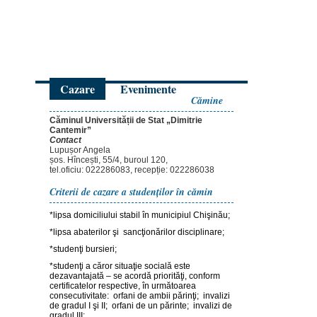
Cazare
Evenimente
Cămine
Căminul Universității de Stat „Dimitrie
Cantemir”
Contact
Lupușor Angela
șos. Hîncești, 55/4, buroul 120,
tel.oficiu: 022286083, recepție: 022286038
Criterii de cazare a studenţilor în cămin
*lipsa domiciliului stabil în municipiul Chişinău;
*lipsa abaterilor şi sancţionărilor disciplinare;
*studenţi bursieri;
*studenţi a căror situaţie socială este
dezavantajată – se acordă priorităţi, conform
certificatelor respective, în următoarea
consecutivitate: orfani de ambii părinţi; invalizi
de gradul I şi II; orfani de un părinte; invalizi de
gradul III;