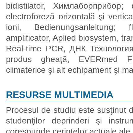
bidistilator, Химлаборприбор; 
electroforeză orizontală şi verti
ioni, Bedienungsanleitung; 
amplificator, Aplied biosystem, tr
Real-time PCR, ДНК Технология; 
produs gheaţă, EVERmed FL
climaterice şi alt echipament şi m
RESURSE MULTIMEDIA
Procesul de studiu este susţinut 
studenţilor deprinderi şi ins
corespunde cerinţelor actuale ale p