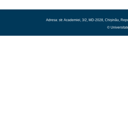
Adresa: str. Academiei, 3/2, MD-2028, Chișinău, Rep
© Universitat