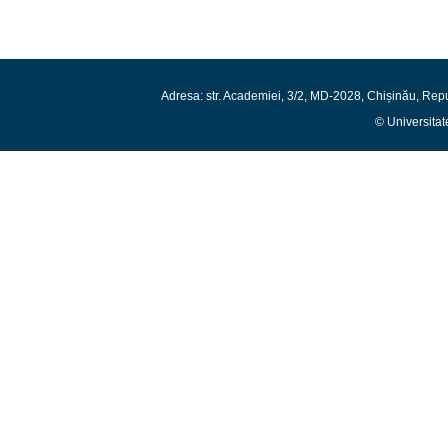
Adresa: str. Academiei, 3/2, MD-2028, Chișinău, Rep
© Universitat