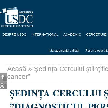
Mergi la conţinutul principal
DESPRE USDC
INTERNAȚIONAL
ACADEMIC
CERCETARE
Managementul calității
Resurse educați
Acasă
» Ședința Cercului științif
Eşti aici
cancer”
ȘEDINȚA CERCULUI Ș
”DIAGNOSTICUL PER