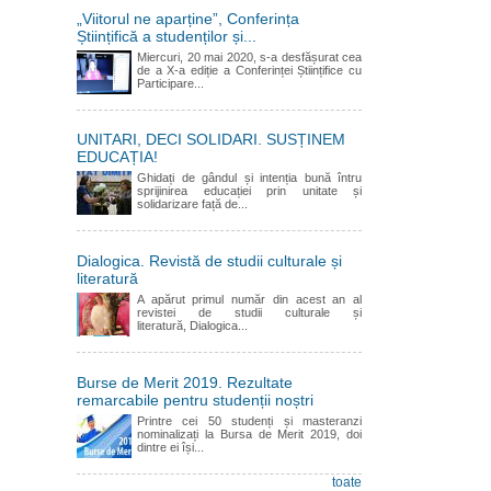
„Viitorul ne aparține”, Conferința
Științifică a studenților și...
Miercuri, 20 mai 2020, s-a desfășurat cea
de a X-a ediție a Conferinței Științifice cu
Participare...
UNITARI, DECI SOLIDARI. SUSȚINEM
EDUCAȚIA!
Ghidați de gândul și intenția bună întru
sprijinirea educației prin unitate și
solidarizare față de...
Dialogica. Revistă de studii culturale și
literatură
A apărut primul număr din acest an al
revistei de studii culturale și
literatură, Dialogica...
Burse de Merit 2019. Rezultate
remarcabile pentru studenții noștri
Printre cei 50 studenți și masteranzi
nominalizați la Bursa de Merit 2019, doi
dintre ei își...
toate