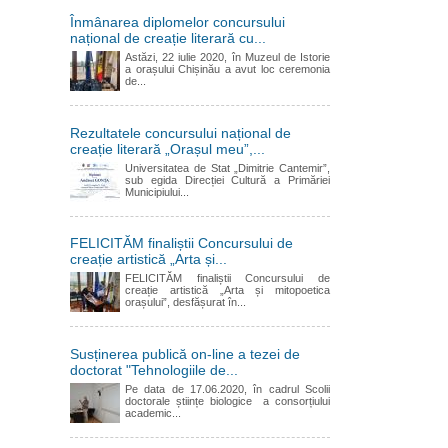
Înmânarea diplomelor concursului
național de creație literară cu...
Astăzi, 22 iulie 2020, în Muzeul de Istorie
a orașului Chișinău a avut loc ceremonia
de...
Rezultatele concursului național de
creație literară „Orașul meu”,...
Universitatea de Stat „Dimitrie Cantemir”,
sub egida Direcției Cultură a Primăriei
Municipiului...
FELICITĂM finaliștii Concursului de
creație artistică „Arta și...
FELICITĂM finaliștii Concursului de
creație artistică „Arta și mitopoetica
orașului”, desfășurat în...
Susținerea publică on-line a tezei de
doctorat "Tehnologiile de...
Pe data de 17.06.2020, în cadrul Scolii
doctorale științe biologice a consorțiului
academic...