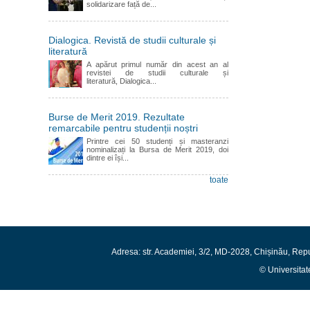
solidarizare față de...
Dialogica. Revistă de studii culturale și
literatură
A apărut primul număr din acest an al
revistei de studii culturale și
literatură, Dialogica...
Burse de Merit 2019. Rezultate
remarcabile pentru studenții noștri
Printre cei 50 studenți și masteranzi
nominalizați la Bursa de Merit 2019, doi
dintre ei își...
toate
Adresa: str. Academiei, 3/2, MD-2028, Chișinău, Rep
© Universitat