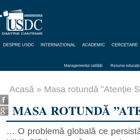
Mergi la conţinutul principal
DESPRE USDC
INTERNAȚIONAL
ACADEMIC
CERCETARE
Managementul calității
Resurse educați
Acasă
» Masa rotundă ”Atenție 
Eşti aici
MASA ROTUNDĂ ”ATE
… O problemă globală ce persistă d