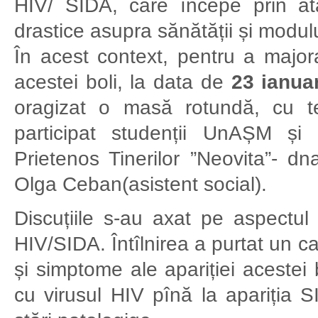
HIV/ SIDA, care începe prin at
drastice asupra sănătății și modului
În acest context, pentru a majora
acestei boli, la data de
23 ianua
oragizat o masă rotundă, cu
participat studenții UnAȘM și
Prietenos Tinerilor ”Neovita”- d
Olga Ceban(asistent social).
Discuțiile s-au axat pe aspectul
HIV/SIDA. Întîlnirea a purtat un c
și simptome ale apariției acestei b
cu virusul HIV pînă la apariția SI