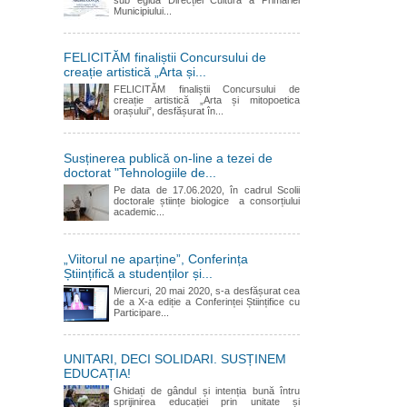
Municipiului...
FELICITĂM finaliștii Concursului de
creație artistică „Arta și...
FELICITĂM finaliștii Concursului de
creație artistică „Arta și mitopoetica
orașului”, desfășurat în...
Susținerea publică on-line a tezei de
doctorat "Tehnologiile de...
Pe data de 17.06.2020, în cadrul Scolii
doctorale științe biologice a consorțiului
academic...
„Viitorul ne aparține”, Conferința
Științifică a studenților și...
Miercuri, 20 mai 2020, s-a desfășurat cea
de a X-a ediție a Conferinței Științifice cu
Participare...
UNITARI, DECI SOLIDARI. SUSȚINEM
EDUCAȚIA!
Ghidați de gândul și intenția bună întru
sprijinirea educației prin unitate și