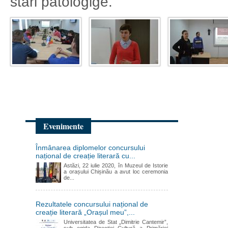
stări patologige.
Evenimente
Înmânarea diplomelor concursului
național de creație literară cu...
Astăzi, 22 iulie 2020, în Muzeul de Istorie
a orașului Chișinău a avut loc ceremonia
de...
Rezultatele concursului național de
creație literară „Orașul meu”,...
Universitatea de Stat „Dimitrie Cantemir”,
sub egida Direcției Cultură a Primăriei