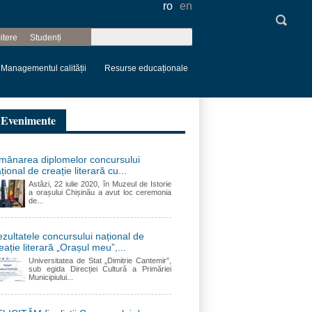
ro
en
Căutare
itere
Studenți
Formular de
căutare
Managementul calității
Resurse educaționale
Evenimente
mânarea diplomelor concursului
țional de creație literară cu...
Astăzi, 22 iulie 2020, în Muzeul de Istorie
a orașului Chișinău a avut loc ceremonia
de...
zultatele concursului național de
eație literară „Orașul meu”,...
Universitatea de Stat „Dimitrie Cantemir”,
sub egida Direcției Cultură a Primăriei
Municipiului...