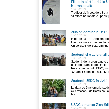
Filosofia sărbătorită la U
internațională. „...
11/20/2019
Tradițional, în cea de-a trei
științifică națională cu parti
Ziua studenților la USDC
11/19/2019
În perioada 14-19 noiembrie
Internaționale a Studenților,
Universității de Stat „Dimitri
Studenții și masteranzii
11/13/2019
Studenții de la programele d
de la programele de master 
Rurală din cadrul USDC, însoț
”Salamer-Com” din satul Mer
Studenții USDC în vizită
11/09/2019
La data de 9 noiembrie stude
cu profesorul de Botanică, Io
Iași.
USDC a marcat Ziua Știi
11/09/2019