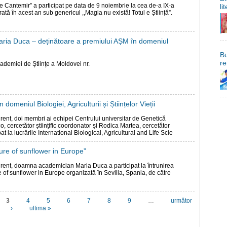
ie Cantemir” a participat pe data de 9 noiembrie la cea de-a IX-a
li
urată în acest an sub genericul ,,Magia nu există! Totul e Știință”.
ia Duca – deținătoare a premiului AȘM în domeniul
Bu
re
ademiei de Ştiinţe a Moldovei nr.
domeniul Biologiei, Agriculturii și Științelor Vieții
rent, doi membri ai echipei Centrului universitar de Genetică
, cercetător științific coordonator și Rodica Martea, cercetător
ipat la lucrările International Biological, Agricultural and Life Scie
ure of sunflower in Europe”
rent, doamna academician Maria Duca a participat la întrunirea
e of sunflower in Europe organizată în Sevilia, Spania, de către
3
4
5
6
7
8
9
…
următor
›
ultima »