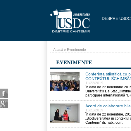
Mergi la conţinutul principal
DESPRE USDC
Acasă
» Evenimente
Eşti aici
EVENIMENTE
Conferinţa știinţifică c
CONTEXTUL SCHIMBĂR
Pagini
11/22/2019
În data de 22 noiembrie 201
Universității De Stat „Dimitrie
participare international
Acord de colaborare bila
11/21/2019
În data de 22 noiembrie, 2019
„Biodiversitatea în contextul 
Cantemir” dr. hab., conf.