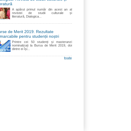
teratură
A apărut primul număr din acest an al
revistei de studii culturale și
literatură, Dialogica...
rse de Merit 2019. Rezultate
marcabile pentru studenții noștri
Printre cei 50 studenți și masteranzi
nominalizați la Bursa de Merit 2019, doi
dintre ei își...
toate