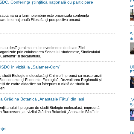
FE
SDC. Conferința științifică națională cu participare
cr
a săptămână a lunii noiembrie este organizată conferința
cipare internațională Filosofia și perspectiva umană.
Su
do
 s-au desfășurat mai multe evenimente dedicate Zilei
 organizate prin colaborarea Senatului studențesc, Sindicatului
e Cantemir” și decanatului.
U
 USDC în vizită la „Salamer-Com”
E
e studii Biologie moleculară și Chimie împreună cu masteranzii
Bioeconomie și Economie Ecologică, Dezvoltarea Regională și
iți de cadre didactice au întreprins o vizită de studiu la
eni.
 la Grădina Botanică „Anastasie Fătu” din Iași
„V
Șt
nții anului I, program de studii Biologie moleculară, împreună
n Burcovschi, au vizitat Grădina Botanică „Anastasie Fătu” din
nței
Di