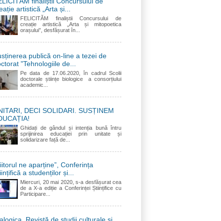
LICITĂM finaliștii Concursului de
eație artistică „Arta și...
FELICITĂM finaliștii Concursului de
creație artistică „Arta și mitopoetica
orașului”, desfășurat în...
sținerea publică on-line a tezei de
ctorat "Tehnologiile de...
Pe data de 17.06.2020, în cadrul Scolii
doctorale științe biologice a consorțiului
academic...
NITARI, DECI SOLIDARI. SUSȚINEM
DUCAȚIA!
Ghidați de gândul și intenția bună întru
sprijinirea educației prin unitate și
solidarizare față de...
iitorul ne aparține”, Conferința
iințifică a studenților și...
Miercuri, 20 mai 2020, s-a desfășurat cea
de a X-a ediție a Conferinței Științifice cu
Participare...
alogica. Revistă de studii culturale și