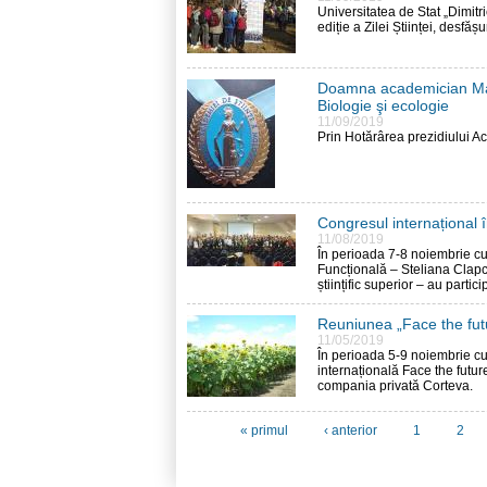
Universitatea de Stat „Dimitr
ediție a Zilei Științei, desfăș
Doamna academician Mar
Biologie şi ecologie
11/09/2019
Prin Hotărârea prezidiului Ac
Congresul internațional în 
11/08/2019
În perioada 7-8 noiembrie cu
Funcțională – Steliana Clapco
științific superior – au partic
Reuniunea „Face the fut
11/05/2019
În perioada 5-9 noiembrie cu
internațională Face the futur
compania privată Corteva.
« primul
‹ anterior
1
2