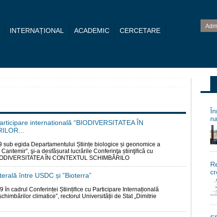
Adm
INTERNAȚIONAL
ACADEMIC
CERCETARE
În
na
u participare internatională “BIODIVERSITATEA ÎN
ILOR...
9 sub egida Departamentului Științe biologice și geonomice a
 Cantemir”, şi-a desfășurat lucrările Conferinţa știinţifică cu
ă “BIODIVERSITATEA ÎN CONTEXTUL SCHIMBĂRILO
Re
cr
terală între USDC și ”Bioterra”
 în cadrul Conferinței Științifice cu Participare Internațională
schimbărilor climatice”, rectorul Universității de Stat „Dimitrie