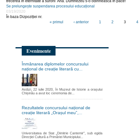
trecerea în eternitate a surorii Ana. Dumnezeu s-o odihnească în pace!
Se prelungește suspendarea procesului educațional
03/19/2020
În baza Dizpoziției nr.
« primul
‹ anterior
1
2
3
4
Evenimente
Înmânarea diplomelor concursului
național de creație literară cu...
Astăzi, 22 iulie 2020, în Muzeul de Istorie a orașului
Chișinău a avut loc ceremonia de...
Rezultatele concursului național de
creație literară „Orașul meu”,...
Universitatea de Stat „Dimitrie Cantemir”, sub egida
Direcției Cultură a Primăriei Municipiului...