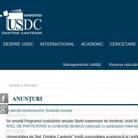
Mergi la conţinutul principal
DESPRE USDC
INTERNAȚIONAL
ACADEMIC
CERCETARE
Managementul calității
Resurse educați
Acasă
» Anunțuri
Eşti aici
ANUNȚURI
În atenția doctoranzilor. Evaluări anuale
05/04/2020
Se anunță Programul evaluărilor anuale Studii superioare de doctorat, ciclul III
APEL DE PARTICIPARE la conferință științifică națională cu participare internați
04/10/2020
Universitatea de Stat „Dimitrie Cantemir” invită comunitatea academică la I ediți