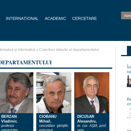
Adm
INTERNAȚIONAL
ACADEMIC
CERCETARE
ematică și Informatică
» Colectivul didactic al departamentului
 DEPARTAMENTULUI
În
na
Re
cr
BERZAN
CIOBANU
DICUSAR
Vladimir,
Mihail,
Alexandru,
profesor
cercetător ştiinţific
m. cor. AŞM, prof.
universitar
principal
univ.