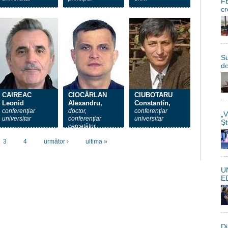
FE
cr
Su
do
CAIREAC
CIOCÂRLAN
CIUBOTARU
Leonid
Alexandru,
Constantin,
conferenţiar
doctor,
conferenţiar
„V
universitar
conferenţiar
universitar
Șt
cercetător
3
4
următor ›
ultima »
U
E
Di