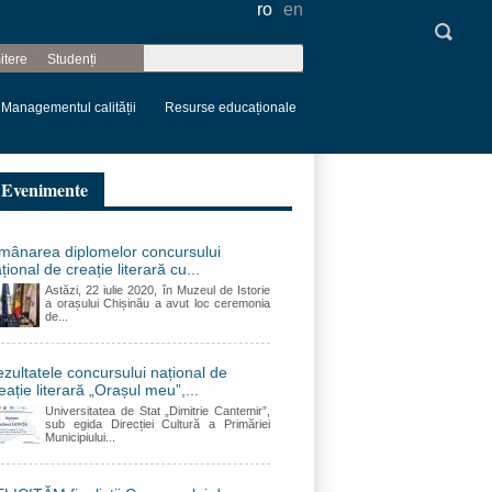
ro
en
Căutare
itere
Studenți
Formular de
căutare
Managementul calității
Resurse educaționale
Evenimente
mânarea diplomelor concursului
țional de creație literară cu...
Astăzi, 22 iulie 2020, în Muzeul de Istorie
a orașului Chișinău a avut loc ceremonia
de...
zultatele concursului național de
eație literară „Orașul meu”,...
Universitatea de Stat „Dimitrie Cantemir”,
sub egida Direcției Cultură a Primăriei
Municipiului...