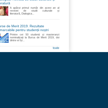
teratură
A apărut primul număr din acest an al
revistei de studii culturale și
literatură, Dialogica...
rse de Merit 2019. Rezultate
marcabile pentru studenții noștri
Printre cei 50 studenți și masteranzi
nominalizați la Bursa de Merit 2019, doi
dintre ei își...
toate