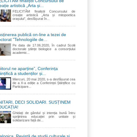
LICITĂM finaliștii Concursului de
eație artistică „Arta și...
FELICITĂM finaliștii Concursului de
creație artistică „Arta și mitopoetica
orașului”, desfășurat în...
sținerea publică on-line a tezei de
ctorat "Tehnologiile de...
Pe data de 17.06.2020, în cadrul Scolii
doctorale științe biologice a consorțiului
academic...
iitorul ne aparține”, Conferința
iințifică a studenților și...
Miercuri, 20 mai 2020, s-a desfășurat cea
de a X-a ediție a Conferinței Științifice cu
Participare...
NITARI, DECI SOLIDARI. SUSȚINEM
DUCAȚIA!
Ghidați de gândul și intenția bună întru
sprijinirea educației prin unitate și
solidarizare față de...
alogica. Revistă de studii culturale și