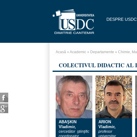
Mergi la conţinutul principal
DESPRE USDC
Acasă
»
Academic
»
Departamente
»
Chimie, Mat
Eşti aici
COLECTIVUL DIDACTIC AL
Pagini
ABAŞKIN
ARION
Vladimir,
Vladimir,
cercetător ştiinţific
profesor
coordonator
universitar