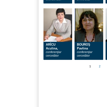
ARÎCU
BOUROŞ
Aculina,
Pavlina
conferenţiar
conferenţiar
cercetător
cercetător
1
2