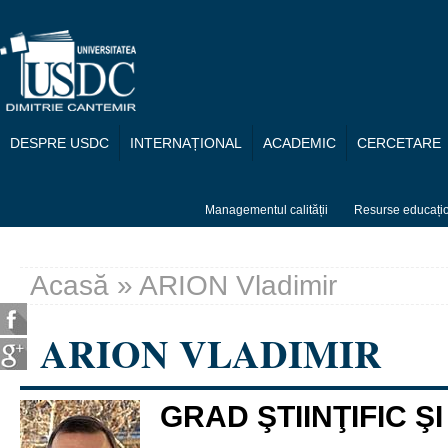
Mergi la conţinutul principal
DESPRE USDC
INTERNAȚIONAL
ACADEMIC
CERCETARE
Managementul calității
Resurse educați
Acasă
» ARION Vladimir
Eşti aici
ARION VLADIMIR
GRAD ŞTIINŢIFIC Ş