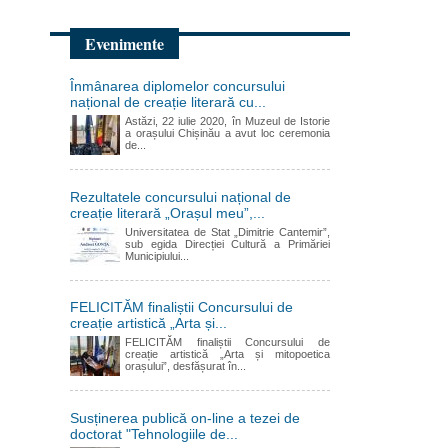
Evenimente
Înmânarea diplomelor concursului
național de creație literară cu...
Astăzi, 22 iulie 2020, în Muzeul de Istorie
a orașului Chișinău a avut loc ceremonia
de...
Rezultatele concursului național de
creație literară „Orașul meu”,...
Universitatea de Stat „Dimitrie Cantemir”,
sub egida Direcției Cultură a Primăriei
Municipiului...
FELICITĂM finaliștii Concursului de
creație artistică „Arta și...
FELICITĂM finaliștii Concursului de
creație artistică „Arta și mitopoetica
orașului”, desfășurat în...
Susținerea publică on-line a tezei de
doctorat "Tehnologiile de...