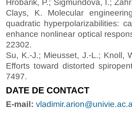
Hrobarik, P.; Sigmundova, I.; Zahr
Clays, K. Molecular engineering
quadratic hyperpolarizabilities: c
enhance nonlinear optical respo
22302.
Su, K.-J.; Mieusset, J.-L.; Knoll, 
Efforts toward distorted spirop
7497.
DATE DE CONTACT
E-mail:
vladimir.arion@univie.ac.a