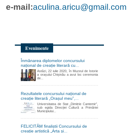
e-mail:
aculina.aricu@gmail.com
Evenimente
Înmânarea diplomelor concursului
național de creație literară cu...
Astăzi, 22 iulie 2020, în Muzeul de Istorie
a orașului Chișinău a avut loc ceremonia
de...
Rezultatele concursului național de
creație literară „Orașul meu”,...
Universitatea de Stat „Dimitrie Cantemir”,
sub egida Direcției Cultură a Primăriei
Municipiului...
FELICITĂM finaliștii Concursului de
creație artistică „Arta și...