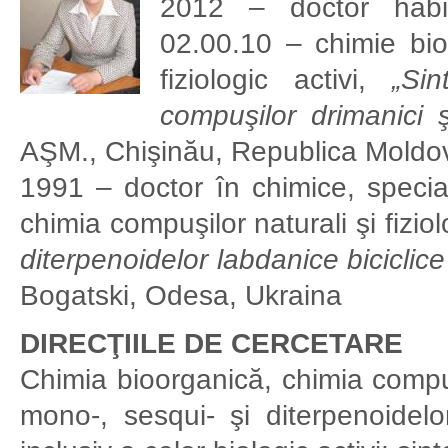
2012 – doctor habili
02.00.10 – chimie bio
fiziologic activi,
„Sin
compuşilor drimanici ş
AŞM., Chişinău, Republica Moldo
1991 – doctor în chimice, specia
chimia compuşilor naturali şi fiziol
diterpenoidelor labdanice biciclice
Bogatski, Odesa, Ukraina
DIRECŢIILE DE CERCETARE
Chimia bioorganică, chimia compuşi
mono-, sesqui- şi diterpenoidelor