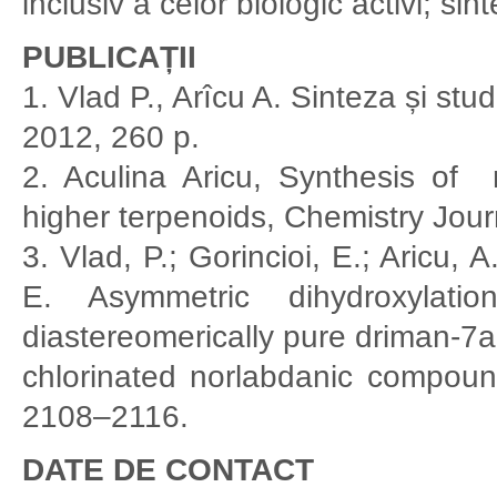
inclusiv a celor biologic activi; si
PUBLICAȚII
1. Vlad P., Arîcu A. Sinteza și stu
2012, 260 p.
2. Aculina Aricu, Synthesis o
higher terpenoids, Chemistry Jour
3. Vlad, P.; Gorincioi, E.; Aricu, 
E. Asymmetric dihydroxylatio
diastereomerically pure driman-7a,
chlorinated norlabdanic compoun
2108–2116.
DATE DE CONTACT