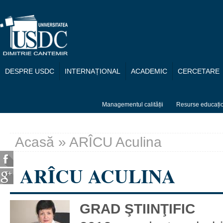
Mergi la conţinutul principal
DESPRE USDC
INTERNAȚIONAL
ACADEMIC
CERCETARE
Managementul calității
Resurse educați
Acasă
» ARÎCU Aculina
Eşti aici
ARÎCU ACULINA
GRAD ŞTIINŢIFIC