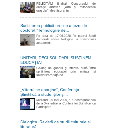
FELICITĂM finaliștii Concursului de
creație artistică „Arta și mitopoetica
orașului”, desfășurat în...
Susținerea publică on-line a tezei de
doctorat "Tehnologiile de...
Pe data de 17.06.2020, în cadrul Scolii
doctorale științe biologice a consorțiului
academic...
UNITARI, DECI SOLIDARI. SUSȚINEM
EDUCAȚIA!
Ghidați de gândul și intenția bună întru
sprijinirea educației prin unitate și
solidarizare față de...
„Viitorul ne aparține”, Conferința
Științifică a studenților și...
Miercuri, 20 mai 2020, s-a desfășurat cea
de a X-a ediție a Conferinței Științifice cu
Participare...
Dialogica. Revistă de studii culturale și
literatură