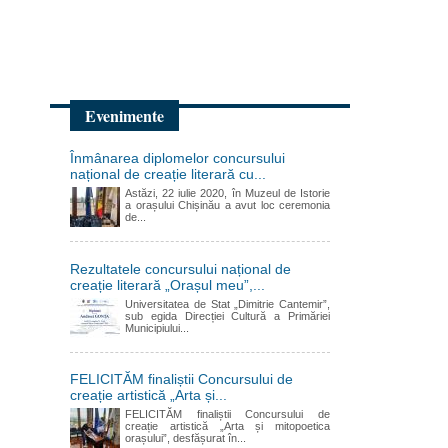
Evenimente
Înmânarea diplomelor concursului
național de creație literară cu...
Astăzi, 22 iulie 2020, în Muzeul de Istorie
a orașului Chișinău a avut loc ceremonia
de...
Rezultatele concursului național de
creație literară „Orașul meu”,...
Universitatea de Stat „Dimitrie Cantemir”,
sub egida Direcției Cultură a Primăriei
Municipiului...
FELICITĂM finaliștii Concursului de
creație artistică „Arta și...
FELICITĂM finaliștii Concursului de
creație artistică „Arta și mitopoetica
orașului”, desfășurat în...