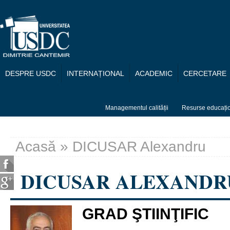
Mergi la conţinutul principal
DESPRE USDC
INTERNAȚIONAL
ACADEMIC
CERCETARE
Managementul calității
Resurse educați
Acasă
» DICUSAR Alexandru
Eşti aici
DICUSAR ALEXANDR
GRAD ŞTIINŢIFIC