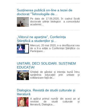
Susținerea publică on-line a tezei de
doctorat "Tehnologiile de...
Pe data de 17.06.2020, în cadrul Scolii
doctorale științe biologice a consorțiului
academic...
„Viitorul ne aparține”, Conferința
Științifică a studenților și...
Miercuri, 20 mai 2020, s-a desfășurat cea
de a X-a ediție a Conferinței Științifice cu
Participare...
UNITARI, DECI SOLIDARI. SUSȚINEM
EDUCAȚIA!
Ghidați de gândul și intenția bună întru
sprijinirea educației prin unitate și
solidarizare față de...
Dialogica. Revistă de studii culturale și
literatură
A apărut primul număr din acest an al
revistei de studii culturale și
literatură, Dialogica...