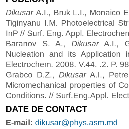
Dikusar
A.I., Bruk L.I., Monaico 
Tiginyanu I.M. Photoelectrical S
InP // Surf. Eng. Appl. Electrochem
Baranov S. A.,
Dikusar
A.I., G
Nucleation and its Application i
Electrochem. 2008. V.44. .2. P. 9
Grabco D.Z.,
Dikusar
A.I., Petr
Micromechanical properties of Co
Conditions. // Surf.Eng.Appl. Ele
DATE DE CONTACT
E-mail:
dikusar@phys.asm.md