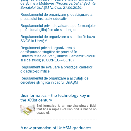
de Științe a Moldovei
(Proces verbal al Ședinței
Senatului UnAȘM Nr.6 din 27.06.2016)
Regulamentul de organizare şi desfăşurare a
procesului instructiv-educativ
Regulamentul privind evaluarea performanţelor
profesional-ştiinţifice ale studenţilor
Regulamentul de organizare a studiilor în baza
SNCS la UnAŞM
Regulament privind organizarea şi
desfăşurarea stagiilor de practică în
Universitatea de Stat „Dimitrie Cantemir” (ciclul i
și ii de studii) (COD:REG – 06/18)
Regulament de evaluare a prestaţiei cadrelor
didactico-ştiinţifice
Regulamentul de organizare a activităţii de
cercetare ştiinţifică în cadrul UnAŞM
Bioinformatics – the technology key in
the XXIst century
Bioinformatics is an interdisciplinary field,
that has a rapid evolution and is based on
usage of...
A new promotion of UnASM graduates