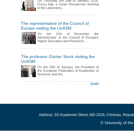
On Thursday, the 28th of January, 2016,
Grosu Iulia, a Junior Researcher working
in the Laboratory...
The representative of the Council of
Europe visiting the UnASM
On the 21th of December the
Administrator of the Council of Europe's
Higher Education and Research...
The professor Günter Stock visiting the
UnASM
On the 20th of January, the President of
the European Federation of Academies of
Sciences and the...
toate
Address: 3/2 Academiei Street, MD-2028, Chisinau, Repub
© University of th