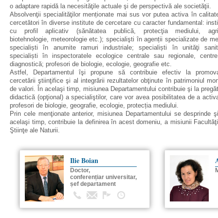
o adaptare rapidă la necesităţile actuale şi de perspectivă ale societăţii.
Absolvenţii specialităţilor menționate mai sus vor putea activa în calitat
cercetători în diverse institute de cercetare cu caracter fundamental: insti
cu profil aplicativ (sănătatea publică, protecţia mediului, agri
biotehnologie, meteorologie etc.); specialişti în agenții specializate de me
specialiști în anumite ramuri industriale; specialiști în unităţi sanit
specialiști în inspectoratele ecologice centrale sau regionale, centr
diagnostică; profesori de biologie, ecologie, geografie etc.
Astfel, Departamentul îşi propune să contribuie efectiv la promov
cercetării ştiinţifice şi al integrării rezultatelor obţinute în patrimoniul mo
de valori. În acelaşi timp, misiunea Departamentului contribuie şi la pregăt
didactică (opţional) a specialiştilor, care vor avea posibilitatea de a activ
profesori de biologie, geografie, ecologie, protecția mediului.
Prin cele menţionate anterior, misiunea Departamentului se desprinde şi
acelaşi timp, contribuie la definirea în acest domeniu, a misiunii Facultăţi
Ştiinţe ale Naturii.
Ilie Boian
Doctor,
conferențiar universitar,
șef departament