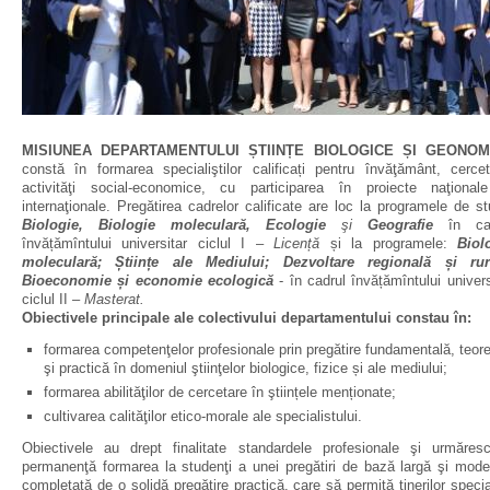
MISIUNEA DEPARTAMENTULUI ȘTIINȚE BIOLOGICE ȘI GEONOM
constă în formarea specialiştilor calificați pentru învăţământ, cercet
activităţi social-economice, cu participarea în proiecte naţional
internaţionale. Pregătirea cadrelor calificate are loc la programele de stu
Biologie, Biologie moleculară, Ecologie
şi
Geografie
în cad
învățămîntului universitar ciclul I –
Licență
și la programele:
Biol
moleculară; Științe ale Mediului; Dezvoltare regională și rur
Bioeconomie și economie ecologică
- în cadrul învățămîntului univers
ciclul II –
Masterat.
Obiectivele principale ale colectivului departamentului constau în:
formarea competenţelor profesionale prin pregătire fundamentală, teore
şi practică în domeniul ştiinţelor biologice, fizice și ale mediului;
formarea abilităţilor de cercetare în ştiințele menționate;
cultivarea calităţilor etico-morale ale specialistului.
Obiectivele au drept finalitate standardele profesionale şi urmăres
permanenţă formarea la studenţi a unei pregătiri de bază largă şi mode
completată de o solidă pregătire practică, care să permită tinerilor special