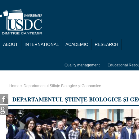
Skip to main content
ABOUT
INTERNATIONAL
ACADEMIC
RESEARCH
Quality management
Educational Reso
Home
» Departamentul Științe Biologice și Geonomice
You are here
DEPARTAMENTUL ȘTIINȚE BIOLOGICE ȘI G