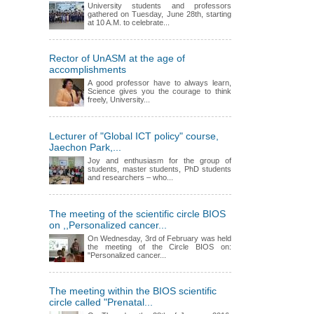
University students and professors
gathered on Tuesday, June 28th, starting
at 10 A.M. to celebrate...
Rector of UnASM at the age of
accomplishments
A good professor have to always learn,
Science gives you the courage to think
freely, University...
Lecturer of "Global ICT policy" course,
Jaechon Park,...
Joy and enthusiasm for the group of
students, master students, PhD students
and researchers – who...
The meeting of the scientific circle BIOS
on ,,Personalized cancer...
On Wednesday, 3rd of February was held
the meeting of the Circle BIOS on:
"Personalized cancer...
The meeting within the BIOS scientific
circle called "Prenatal...