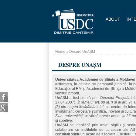
Skip to main content
ABOUT
INT
Home
» Despre UnAȘM
You are here
DESPRE UNAȘM
Universitatea Academiei de Ştiinţe a Moldovei
activitatea, în calitate de persoană juridică, în
Educaţiei al RM şi Academiei de Ştiinţe a Moldove
venituri proprii.
UnAŞM a fost creată prin
Decretul Preşedintel
27.04.2007),
în temeiul art. 88 lit. j) şi al art. 94 a
(8) din Legea învăţământului,
ca centru de intere
învăţământ, cercetare ştiinţifică, inovare şi cultură
Ziua universităţii
se sărbătoreşte anual,
la 27 apr
şi sportive.
UnAŞM se identifică prin antet, sigiliu şi sedi
colaborare cu institutele de cercetare ale 
constituit printr-un acord de asociere. Cluster-ul