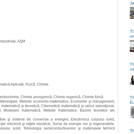
Ja
Th
on
i Industriale, AŞM
Th
ci
atică Aplicată, Fizică, Chimie.
Electrochimie, Chimie anorganică, Chimie organică, Chimie fizică.
Th
diferenţiale, Metode economo-matematice, Economie şi management,
Eu
 matematică şi teoretică, Cibernetică matematică şi calcul operaţional,
r, Modelare matematică, Metode matematice, Bazele teoretice ale
zitive şi sisteme de conversie a energiei, Electronica corpului solid,
ie electrică şi reţele electrice, Surse de energie noi şi regenerabile,
orpului solid, Tehnologia semiconductoarelor şi materialele tehnicii
Th