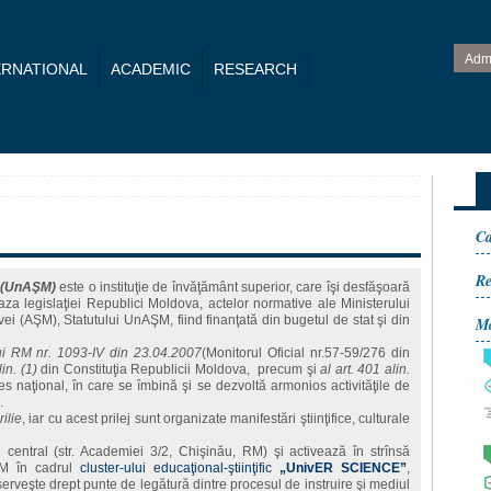
Adm
ERNATIONAL
ACADEMIC
RESEARCH
Ca
R
(UnAŞM)
este o instituţie de învăţământ superior, care îşi desfăşoară
 baza legislaţiei Republici Moldova, actelor normative ale Ministerului
i (AŞM), Statutului UnAŞM, fiind finanţată din bugetul de stat şi din
Ma
ui RM nr. 1093-IV din 23.04.2007
(Monitorul Oficial nr.57-59/276 din
lin. (1)
din Constituţia Republicii Moldova, precum şi
al art. 401 alin.
s naţional, în care se îmbină şi se dezvoltă armonios activităţile de
.
ilie
, iar cu acest prilej sunt organizate manifestări ştiinţifice, culturale
u central (str. Academiei 3/2, Chişinău, RM) şi activează în strînsă
AŞM în cadrul
cluster-ului educaţional-ştiinţific
„UnivER SCIENCE”
,
 serveşte drept punte de legătură dintre procesul de instruire şi mediul