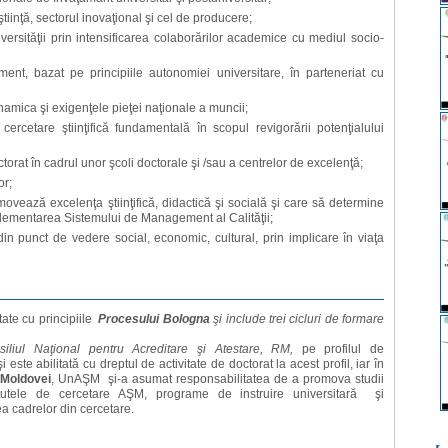
tiinţă, sectorul inovaţional şi cel de producere;
iversităţii prin intensificarea colaborărilor academice cu mediul socio-
t, bazat pe principiile autonomiei universitare, în parteneriat cu
namica şi exigenţele pieţei naţionale a muncii;
cercetare ştiinţifică fundamentală în scopul revigorării potenţialului
orat în cadrul unor şcoli doctorale şi /sau a centrelor de excelenţă;
or;
movează excelenţa ştiinţifică, didactică şi socială şi care să determine
plementarea Sistemului de Management al Calităţii;
din punct de vedere social, economic, cultural, prin implicare în viaţa
tate cu principiile
Procesului Bologna
şi include trei cicluri de formare
siliul Naţional pentru Acreditare şi Atestare, RM,
pe profilul de
 este abilitată cu dreptul de activitate de doctorat la acest profil, iar în
 Moldovei
, UnAŞM şi-a asumat responsabilitatea de a promova studii
itutele de cercetare AŞM, programe de instruire universitară şi
ea cadrelor din cercetare.