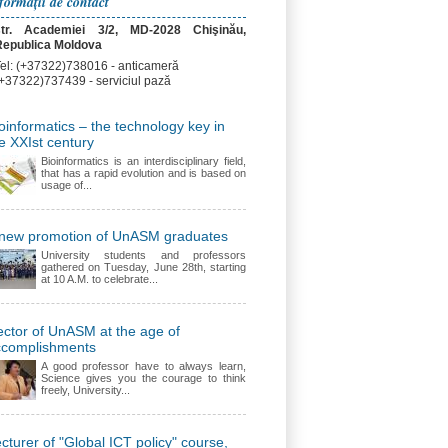
formații de contact
str. Academiei 3/2, MD-2028 Chişinău,
Republica Moldova
el: (+37322)738016 - anticameră
+37322)737439 - serviciul pază
oinformatics – the technology key in
e XXIst century
Bioinformatics is an interdisciplinary field,
that has a rapid evolution and is based on
usage of...
 new promotion of UnASM graduates
University students and professors
gathered on Tuesday, June 28th, starting
at 10 A.M. to celebrate...
ctor of UnASM at the age of
ccomplishments
A good professor have to always learn,
Science gives you the courage to think
freely, University...
cturer of "Global ICT policy" course,