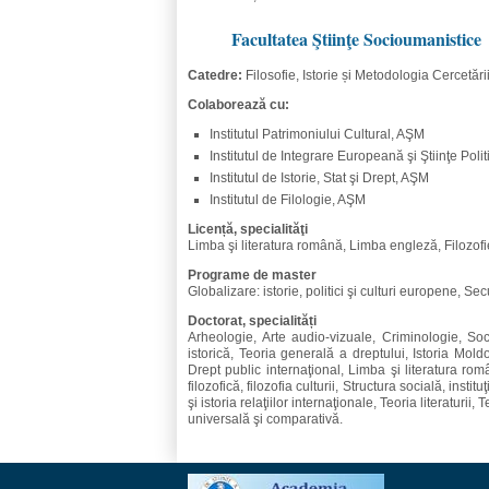
Facultatea Ştiinţe Socioumanistice
Catedre:
Filosofie, Istorie și Metodologia Cercetării
Colaborează cu:
Institutul Patrimoniului Cultural, AŞM
Institutul de Integrare Europeană şi Ştiinţe Poli
Institutul de Istorie, Stat şi Drept, AŞM
Institutul de Filologie, AŞM
Licență, specialităţi
Limba şi literatura română, Limba engleză, Filozof
Programe de master
Globalizare: istorie, politici şi culturi europene, S
Doctorat, specialități
Arheologie, Arte audio-vizuale, Criminologie, So
istorică, Teoria generală a dreptului, Istoria Mold
Drept public internaţional, Limba şi literatura ro
filozofică, filozofia culturii, Structura socială, institu
şi istoria relaţiilor internaţionale, Teoria literaturii, 
universală şi comparativă.