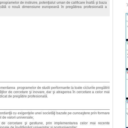
programelor de instruire, potenţialul uman de calificare înaltă şi baza
pătă o nouă dimensiune europeană în pregătirea profesională a
ementarea programelor de studii performante la toate ciclurile pregătirii
ăţilor de cercetare şi inovare, dar şi atragerea în cercetare a celor mai
idicat de pregătire profesională.
cordanţă cu exigenţele unei societăţi bazate pe cunoaştere prin formare
ul de valori universale;
ale, de cercetare şi gestiune, prin implementarea celor mai recente
ionale de învăţământ universitar şi postuniversitar;