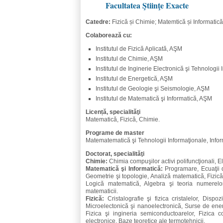
Facultatea Ştiinţe Exacte
Catedre:
Fizică și Chimie; Matemtică și Informatică
Colaborează cu:
Institutul de Fizică Aplicată, AŞM
Institutul de Chimie, AŞM
Institutul de Inginerie Electronică şi Tehnologi
Institutul de Energetică, AŞM
Institutul de Geologie şi Seismologie, AŞM
Institutul de Matematică şi Informatică, AŞM
Licență, specialităţi
Matematică, Fizică, Chimie.
Programe de master
Matematematică şi Tehnologii Informaţionale, Inform
Doctorat, specialităţi
Chimie:
Chimia compuşilor activi polifuncţionali, 
Matematică şi Informatică:
Programare, Ecuaţii 
Geometrie şi topologie, Analiză matematică, Fizică
Logică matematică, Algebra şi teoria numerelo
matematicii.
Fizică:
Cristalografie şi fizica cristalelor, Dispo
Microelectonică şi nanoelectronică, Surse de energ
Fizica şi ingineria semiconductoarelor, Fizica c
electronice, Baze teoretice ale termotehnicii.