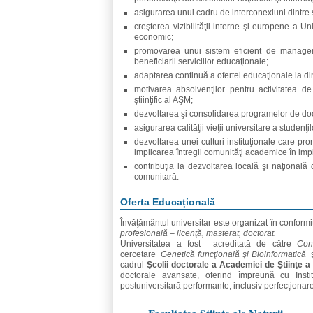
asigurarea unui cadru de interconexiuni dintre ş
creşterea vizibilităţii interne şi europene a Un
economic;
promovarea unui sistem eficient de managemen
beneficiarii serviciilor educaţionale;
adaptarea continuă a ofertei educaţionale la di
motivarea absolvenţilor pentru activitatea de 
ştiinţific al AŞM;
dezvoltarea şi consolidarea programelor de doct
asigurarea calităţii vieţii universitare a studenţil
dezvoltarea unei culturi instituţionale care pro
implicarea întregii comunităţi academice în im
contribuţia la dezvoltarea locală şi naţională 
comunitară.
Oferta Educațională
Învăţământul universitar este organizat în conformi
profesională – licenţă, masterat, doctorat.
Universitatea a fost acreditată de către
Con
cercetare
Genetică funcţională şi Bioinformatică
şi
cadrul
Şcolii doctorale a Academiei de Ştiinţe a
doctorale avansate, oferind împreună cu Inst
postuniversitară performante, inclusiv perfecţionar