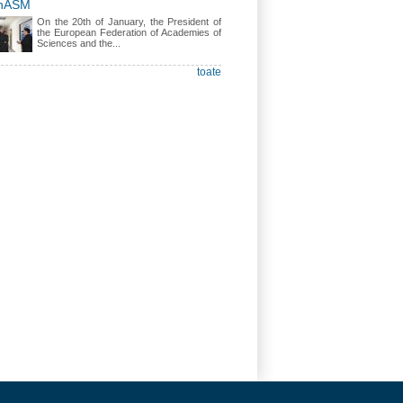
nASM
On the 20th of January, the President of
the European Federation of Academies of
Sciences and the...
toate