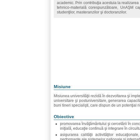
academic. Prin contribuţia acestuia la realizarea 
tehnico-materială corespunzătoare, UnAŞM ca
studenţilor, masteranzilor şi doctoranzilor.
Misiune
Misiunea universităţii rezidă în dezvoltarea şi impl
universitare şi postuniversitare, generarea capacit
buni tineri specialişti, care dispun de un potenţial r
Obiective
promovarea învăţământului şi cercetării în con
iniţială, educaţie continuă şi integrare în circuit
asigurarea calităţii activităţilor educaţion
performanţe ale sistemelor naţionale şi internaţ