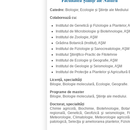
Facultatea Ştiinţe ale Naturii
Catedre:
Biologie; Ecologie și Ştiințe ale Mediului
Colaborează cu:
Institutul de Genetică şi Fiziologie a Plantelor,
Institutul de Microbiologie şi Biotehnologie, AŞ
Institutul de Zoologie, AŞM
Grădina Botanică (Institut), AŞM
Institutul de Fiziologie şi Sanocreatologie, AŞ
Institutul Ştiinţifico-Practic de Fitotehnie
Institutul de Ecologie şi Geografie, AŞM
Institutul de Geologie şi Seismologie, AŞM
Institutul de Protecţie a Plantelor şi Agricultur
Licență, specialităţi
Bilogie, Biologie moleculară, Ecologie, Geografie.
Programe de master
Bilogie, Biologie moleculară, Ştiinţe ale mediului.
Doctorat, specialități
Chimie agricolă, Biochimie, Biotehnologie, Botan
regională, Genetică, Geofizică şi seismologie, F
Meteorologie, Climatologie, Meteorologie agricolă
patologică, Selecţia şi ameliorarea plantelor, Fiziol