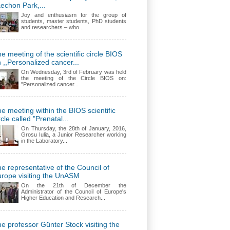
echon Park,...
Joy and enthusiasm for the group of
students, master students, PhD students
and researchers – who...
e meeting of the scientific circle BIOS
 ,,Personalized cancer...
On Wednesday, 3rd of February was held
the meeting of the Circle BIOS on:
"Personalized cancer...
e meeting within the BIOS scientific
rcle called "Prenatal...
On Thursday, the 28th of January, 2016,
Grosu Iulia, a Junior Researcher working
in the Laboratory...
e representative of the Council of
rope visiting the UnASM
On the 21th of December the
Administrator of the Council of Europe's
Higher Education and Research...
e professor Günter Stock visiting the