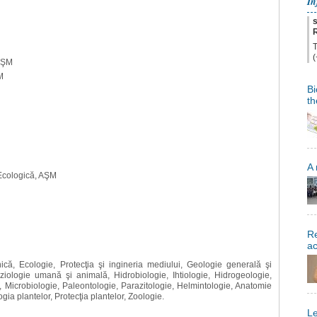
In
T
(
 AŞM
M
Bi
th
M
A
ă Ecologică, AŞM
Re
a
ică, Ecologie, Protecţia şi ingineria mediului, Geologie generală şi
iziologie umană şi animală, Hidrobiologie, Ihtiologie, Hidrogeologie,
, Microbiologie, Paleontologie, Parazitologie, Helmintologie, Anatomie
ogia plantelor, Protecţia plantelor, Zoologie.
Le