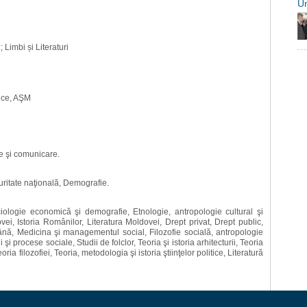
U
; Limbi și Literaturi
tice, AŞM
ie şi comunicare.
ecuritate naţională, Demografie.
ciologie economică şi demografie, Etnologie, antropologie cultural şi
ovei, Istoria Românilor, Literatura Moldovei, Drept privat, Drept public,
mână, Medicina şi managementul social, Filozofie socială, antropologie
ţii şi procese sociale, Studii de folclor, Teoria şi istoria arhitecturii, Teoria
Teoria filozofiei, Teoria, metodologia şi istoria ştiinţelor politice, Literatură