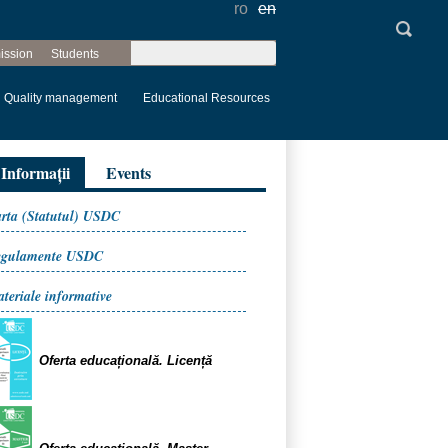
ro
en
Search
ission
Students
Search form
Quality management
Educational Resources
Informații
Events
rta (Statutul) USDC
egulamente USDC
teriale informative
Oferta educațională. Licență