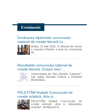
Evenimente
Înmânarea diplomelor concursului
național de creație literară cu...
Astăzi, 22 iulie 2020, în Muzeul de Istorie
a orașului Chișinău a avut loc ceremonia
de...
Rezultatele concursului național de
creație literară „Orașul meu”,...
Universitatea de Stat „Dimitrie Cantemir”,
sub egida Direcției Cultură a Primăriei
Municipiului...
FELICITĂM finaliștii Concursului de
creație artistică „Arta și...
FELICITĂM finaliștii Concursului de
creație artistică „Arta și mitopoetica
orașului”, desfășurat în...