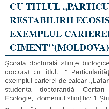
CU TITLUL „PARTIC
RESTABILIRII ECOSI
EXEMPLUL CARIEREI
CIMENT’’(MOLDOVA) 
Şcoala doctorală științe biologi
doctorat cu titlul: " Particularităţ
exemplul carierei de calcar ,,Lafa
studenta– doctorandă
Certan 
Ecologie, domeniul științific: 1.Știi