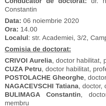
Conducător de doctorat:
dr. h
Constantin
Data:
06 noiembrie 2020
Ora:
14.00
Localul
: str. Academiei, 3/2, Cam
Comisia de doctorat:
CRIVOI Aurelia
, doctor habilitat,
CUZA Petru
, doctor habilitat, pro
POSTOLACHE Gheorghe
, doctor
NAGACEVSCHI Tatiana
, doctor, 
BULIMAGA Constantin
, docto
membru