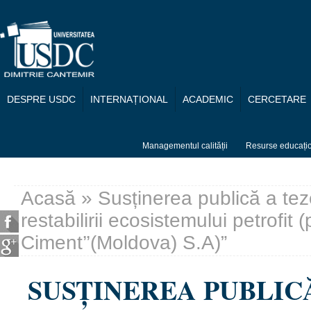
Mergi la conţinutul principal
DESPRE USDC
INTERNAȚIONAL
ACADEMIC
CERCETARE
Managementul calității
Resurse educați
Acasă
» Susținerea publică a tezei
Eşti aici
restabilirii ecosistemului petrofit
Ciment’’(Moldova) S.A)”
SUSȚINEREA PUBLIC