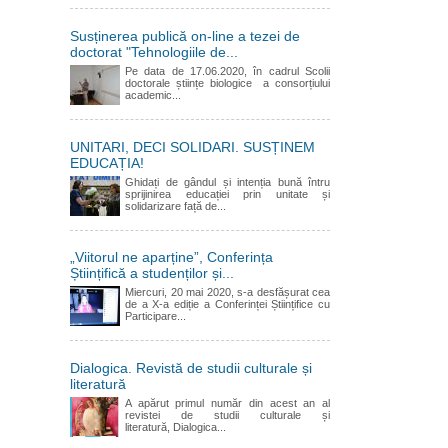
Susținerea publică on-line a tezei de
doctorat "Tehnologiile de...
Pe data de 17.06.2020, în cadrul Scolii
doctorale științe biologice a consorțiului
academic...
UNITARI, DECI SOLIDARI. SUSȚINEM
EDUCAȚIA!
Ghidați de gândul și intenția bună întru
sprijinirea educației prin unitate și
solidarizare față de...
„Viitorul ne aparține”, Conferința
Științifică a studenților și...
Miercuri, 20 mai 2020, s-a desfășurat cea
de a X-a ediție a Conferinței Științifice cu
Participare...
Dialogica. Revistă de studii culturale și
literatură
A apărut primul număr din acest an al
revistei de studii culturale și
literatură, Dialogica...