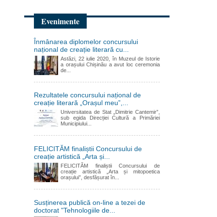
Evenimente
Înmânarea diplomelor concursului
național de creație literară cu...
Astăzi, 22 iulie 2020, în Muzeul de Istorie
a orașului Chișinău a avut loc ceremonia
de...
Rezultatele concursului național de
creație literară „Orașul meu”,...
Universitatea de Stat „Dimitrie Cantemir”,
sub egida Direcției Cultură a Primăriei
Municipiului...
FELICITĂM finaliștii Concursului de
creație artistică „Arta și...
FELICITĂM finaliștii Concursului de
creație artistică „Arta și mitopoetica
orașului”, desfășurat în...
Susținerea publică on-line a tezei de
doctorat "Tehnologiile de...