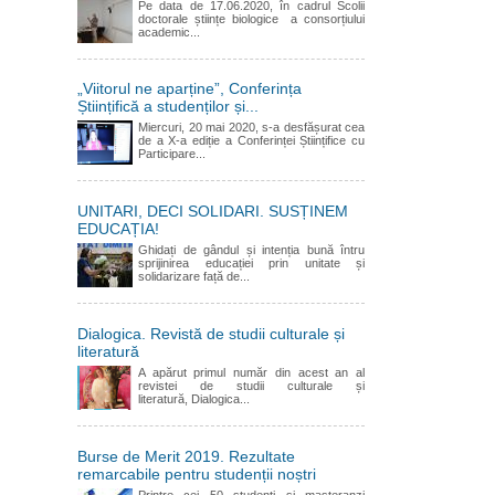
Pe data de 17.06.2020, în cadrul Scolii
doctorale științe biologice a consorțiului
academic...
„Viitorul ne aparține”, Conferința
Științifică a studenților și...
Miercuri, 20 mai 2020, s-a desfășurat cea
de a X-a ediție a Conferinței Științifice cu
Participare...
UNITARI, DECI SOLIDARI. SUSȚINEM
EDUCAȚIA!
Ghidați de gândul și intenția bună întru
sprijinirea educației prin unitate și
solidarizare față de...
Dialogica. Revistă de studii culturale și
literatură
A apărut primul număr din acest an al
revistei de studii culturale și
literatură, Dialogica...
Burse de Merit 2019. Rezultate
remarcabile pentru studenții noștri
Printre cei 50 studenți și masteranzi