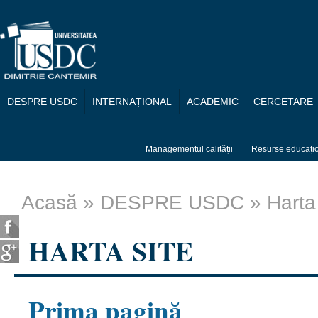
Mergi la conţinutul principal
DESPRE USDC
INTERNAȚIONAL
ACADEMIC
CERCETARE
Managementul calității
Resurse educați
Acasă
»
DESPRE USDC
» Harta
Eşti aici
HARTA SITE
Prima pagină