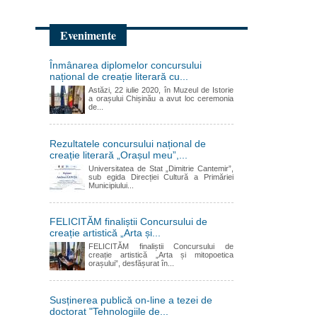
Evenimente
Înmânarea diplomelor concursului
național de creație literară cu...
Astăzi, 22 iulie 2020, în Muzeul de Istorie
a orașului Chișinău a avut loc ceremonia
de...
Rezultatele concursului național de
creație literară „Orașul meu”,...
Universitatea de Stat „Dimitrie Cantemir”,
sub egida Direcției Cultură a Primăriei
Municipiului...
FELICITĂM finaliștii Concursului de
creație artistică „Arta și...
FELICITĂM finaliștii Concursului de
creație artistică „Arta și mitopoetica
orașului”, desfășurat în...
Susținerea publică on-line a tezei de
doctorat "Tehnologiile de...