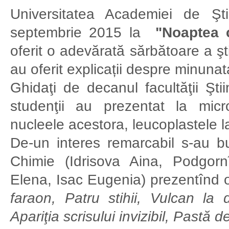
Universitatea Academiei de Şt
septembrie 2015 la
"Noaptea c
oferit o adevărată sărbătoare a şti
au oferit explicații despre minunata 
Ghidaţi de decanul facultăţii Şti
studenţii au prezentat la micro
nucleele acestora, leucoplastele la
De-un interes remarcabil s-au buc
Chimie (Idrisova Aina, Podgor
Elena, Isac Eugenia) prezentînd 
faraon, Patru stihii, Vulcan la 
Apariţia scrisului invizibil, Pastă d