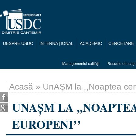
Mergi la conţinutul principal
DESPRE USDC
INTERNAȚIONAL
ACADEMIC
CERCETARE
Managementul calității
Resurse educați
Acasă
» UnAŞM la ,,Noaptea cerce
Eşti aici
UNAŞM LA ,,NOAPTE
EUROPENI’’