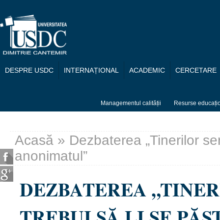
Mergi la conţinutul principal
DESPRE USDC
INTERNAȚIONAL
ACADEMIC
CERCETARE
Managementul calității
Resurse educați
Acasă
» Dezbaterea „Tinerilor sero
Eşti aici
anonimatul”
DEZBATEREA „TINER
TREBUI SĂ LI SE PĂ