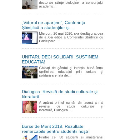
doctorale științe biologice a consorțiului
academic...
„Viitorul ne aparține”, Conferința
Științifică a studenților și...
Miercuri, 20 mai 2020, s-a desfășurat cea
de a X-a ediție a Conferinței Științifice cu
Participare...
UNITARI, DECI SOLIDARI. SUSȚINEM
EDUCAȚIA!
Ghidați de gândul și intenția bună întru
sprijinirea educației prin unitate și
solidarizare față de...
Dialogica. Revistă de studii culturale și
literatură
A apărut primul număr din acest an al
revistei de studii culturale și
literatură, Dialogica...
Burse de Merit 2019. Rezultate
remarcabile pentru studenții noștri
Printre cei 50 studenți și masteranzi