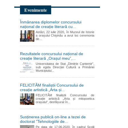
Evenimente
Înmânarea diplomelor concursului
național de creație literară cu...
Astăzi, 22 iulie 2020, în Muzeul de Istorie
a orașului Chișinău a avut loc ceremonia
de...
Rezultatele concursului național de
creație literară „Orașul meu”,...
Universitatea de Stat „Dimitrie Cantemir”,
sub egida Direcției Cultură a Primăriei
Municipiului...
FELICITĂM finaliștii Concursului de
creație artistică „Arta și...
FELICITĂM finaliștii Concursului de
creație artistică „Arta și mitopoetica
orașului”, desfășurat în...
Susținerea publică on-line a tezei de
doctorat "Tehnologiile de...
Pe data de 17.06.2020, în cadrul Scolii