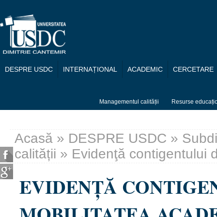
Mergi la conţinutul principal
DESPRE USDC
INTERNAȚIONAL
ACADEMIC
CERCETARE
Managementul calității
Resurse educați
Acasă
»
DESPRE USDC
»
Subdi
Eşti aici
calității
» Evidenţă contigentului d
EVIDENŢĂ CONTIGEN
MOBILITATEA ACAD