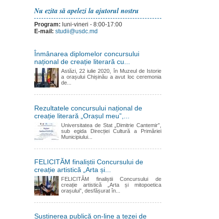
Nu ezita să apelezi la ajutorul nostru
Program:
luni-vineri - 8:00-17:00
E-mail:
studii@usdc.md
Înmânarea diplomelor concursului
național de creație literară cu...
Astăzi, 22 iulie 2020, în Muzeul de Istorie
a orașului Chișinău a avut loc ceremonia
de...
Rezultatele concursului național de
creație literară „Orașul meu”,...
Universitatea de Stat „Dimitrie Cantemir”,
sub egida Direcției Cultură a Primăriei
Municipiului...
FELICITĂM finaliștii Concursului de
creație artistică „Arta și...
FELICITĂM finaliștii Concursului de
creație artistică „Arta și mitopoetica
orașului”, desfășurat în...
Susținerea publică on-line a tezei de