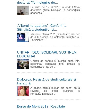
doctorat "Tehnologiile de...
Pe data de 17.06.2020, în cadrul Scolii
doctorale științe biologice a consorțiului
academic...
„Viitorul ne aparține”, Conferința
Științifică a studenților și...
Miercuri, 20 mai 2020, s-a desfășurat cea
de a X-a ediție a Conferinței Științifice cu
Participare...
UNITARI, DECI SOLIDARI. SUSȚINEM
EDUCAȚIA!
Ghidați de gândul și intenția bună întru
sprijinirea educației prin unitate și
solidarizare față de...
Dialogica. Revistă de studii culturale și
literatură
A apărut primul număr din acest an al
revistei de studii culturale și
literatură, Dialogica...
Burse de Merit 2019. Rezultate