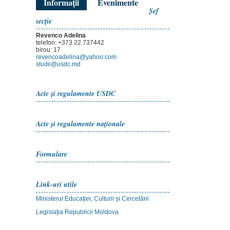
Informații
Evenimente
Şef
secţie
Revenco Adelina
telefon: +373 22 737442
birou: 17
revencoadelina@yahoo.com
studii@usdc.md
Acte şi regulamente USDC
Acte şi regulamente naţionale
Formulare
Link-uri utile
Ministerul Educației, Culturii și Cercetării
Legislația Republicii Moldova