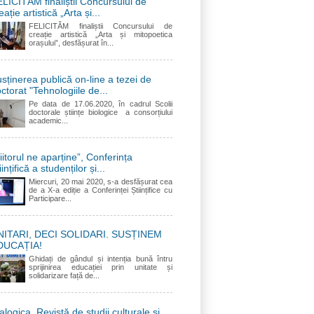
LICITĂM finaliștii Concursului de
eație artistică „Arta și...
FELICITĂM finaliștii Concursului de
creație artistică „Arta și mitopoetica
orașului”, desfășurat în...
sținerea publică on-line a tezei de
ctorat "Tehnologiile de...
Pe data de 17.06.2020, în cadrul Scolii
doctorale științe biologice a consorțiului
academic...
iitorul ne aparține”, Conferința
iințifică a studenților și...
Miercuri, 20 mai 2020, s-a desfășurat cea
de a X-a ediție a Conferinței Științifice cu
Participare...
NITARI, DECI SOLIDARI. SUSȚINEM
DUCAȚIA!
Ghidați de gândul și intenția bună întru
sprijinirea educației prin unitate și
solidarizare față de...
alogica. Revistă de studii culturale și