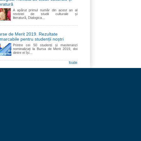
teratură
A apărut primul număr din acest an al
revistei de studii culturale și
literatură, Dialogica...
rse de Merit 2019. Rezultate
marcabile pentru studenții noștri
Printre cei 50 studenți și masteranzi
nominalizați la Bursa de Merit 2019, doi
dintre ei își...
toate