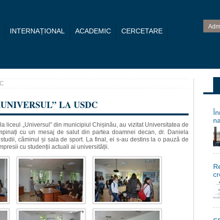
Adm
INTERNAȚIONAL
ACADEMIC
CERCETARE
DC
„UNIVERSUL” LA USDC
În
na
la liceul „Universul” din municipiul Chișinău, au vizitat Universitatea de
ntâmpinați cu un mesaj de salut din partea doamnei decan, dr. Daniela
 studii, căminul și sala de sport. La final, ei s-au destins la o pauză de
presii cu studenții actuali ai universității.
Re
cr