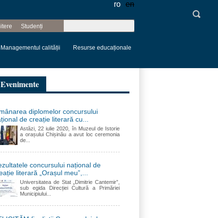
ro
en
Căutare
itere
Studenți
Formular de
căutare
Managementul calității
Resurse educaționale
Evenimente
mânarea diplomelor concursului
țional de creație literară cu...
Astăzi, 22 iulie 2020, în Muzeul de Istorie
a orașului Chișinău a avut loc ceremonia
de...
zultatele concursului național de
eație literară „Orașul meu”,...
Universitatea de Stat „Dimitrie Cantemir”,
sub egida Direcției Cultură a Primăriei
Municipiului...