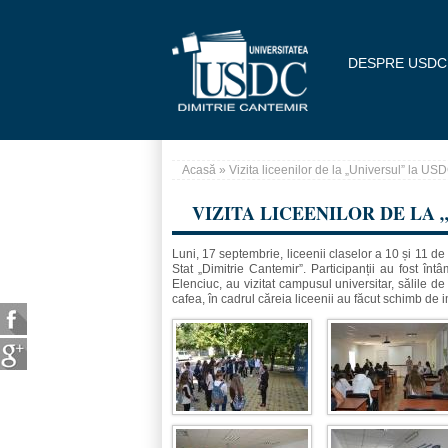
Mergi la conţinutul principal
DESPRE USDC
Acasă
» Vizita liceenilor de la „Universul” la US
Eşti aici
VIZITA LICEENILOR DE LA 
Luni, 17 septembrie, liceenii claselor a 10 și 11 de 
Stat „Dimitrie Cantemir”. Participanții au fost î
Elenciuc, au vizitat campusul universitar, sălile de
cafea, în cadrul căreia liceenii au făcut schimb de im