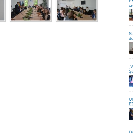
FE
cr
Su
do
„V
Șt
U
E
Di