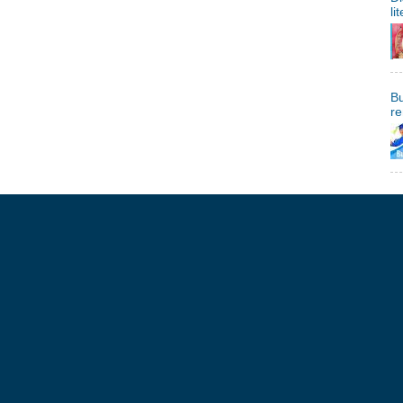
li
Bu
re