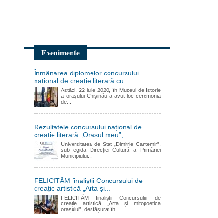
Evenimente
Înmânarea diplomelor concursului
național de creație literară cu...
Astăzi, 22 iulie 2020, în Muzeul de Istorie
a orașului Chișinău a avut loc ceremonia
de...
Rezultatele concursului național de
creație literară „Orașul meu”,...
Universitatea de Stat „Dimitrie Cantemir”,
sub egida Direcției Cultură a Primăriei
Municipiului...
FELICITĂM finaliștii Concursului de
creație artistică „Arta și...
FELICITĂM finaliștii Concursului de
creație artistică „Arta și mitopoetica
orașului”, desfășurat în...