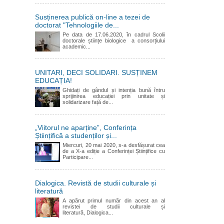
Susținerea publică on-line a tezei de
doctorat "Tehnologiile de...
Pe data de 17.06.2020, în cadrul Scolii
doctorale științe biologice a consorțiului
academic...
UNITARI, DECI SOLIDARI. SUSȚINEM
EDUCAȚIA!
Ghidați de gândul și intenția bună întru
sprijinirea educației prin unitate și
solidarizare față de...
„Viitorul ne aparține”, Conferința
Științifică a studenților și...
Miercuri, 20 mai 2020, s-a desfășurat cea
de a X-a ediție a Conferinței Științifice cu
Participare...
Dialogica. Revistă de studii culturale și
literatură
A apărut primul număr din acest an al
revistei de studii culturale și
literatură, Dialogica...