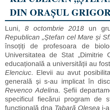
DIN ORAȘUL GRIGOR
Luni,
8 octombrie 2018
un gru
Republican „Ștefan cel Mare și Sfî
însoțiți de profesoara de biol
Universitatea de Stat „Dimitrie 
educațională a universității au f
Elenciuc
. Elevii au avut posibil
generală și s-au implicat în disc
Revenco Adelin
a. Șefii departam
specificul fiecărui program de s
funcțională dna
Tabară Olesea
i-a