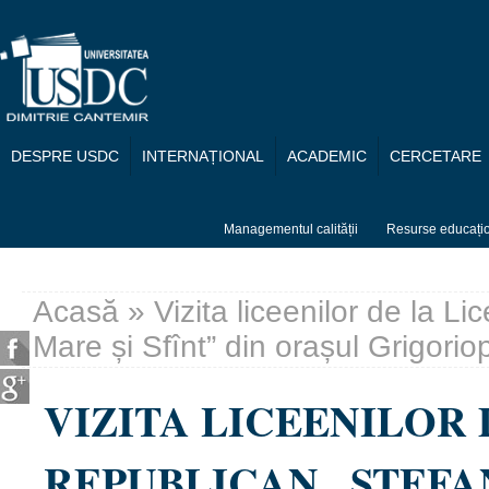
Mergi la conţinutul principal
DESPRE USDC
INTERNAȚIONAL
ACADEMIC
CERCETARE
Managementul calității
Resurse educați
Acasă
» Vizita liceenilor de la Li
Eşti aici
Mare și Sfînt” din orașul Grigori
VIZITA LICEENILOR 
REPUBLICAN „ȘTEFAN