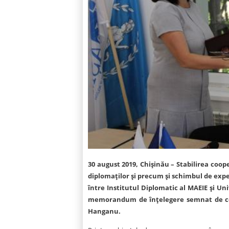
30 august 2019, Chișinău
–
Stabilirea coope
diplomaților și precum și schimbul de exper
între Institutul Diplomatic al MAEIE și Un
memorandum de înțelegere semnat de condu
Hanganu.