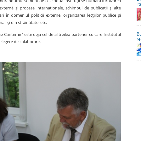
morandumul semnat de cele două instituții se numără furnizarea
li
xternă şi procese internaţionale, schimbul de publicații și alte
i în domeniul politicii externe, organizarea lecţiilor publice şi
ali şi din străinătate, etc.
ie Cantemir" este deja cel de-al treilea partener cu care Institutul
Bu
re
legere de colaborare.