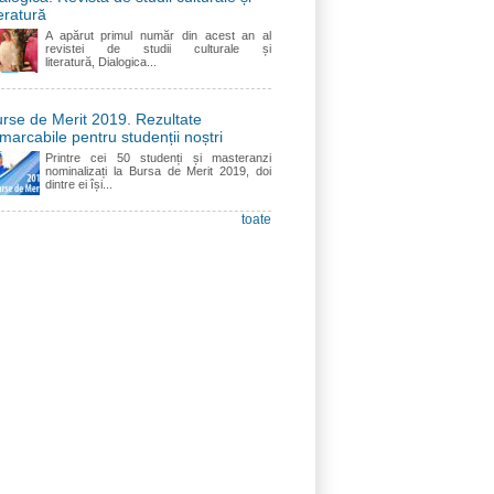
teratură
A apărut primul număr din acest an al
revistei de studii culturale și
literatură, Dialogica...
rse de Merit 2019. Rezultate
marcabile pentru studenții noștri
Printre cei 50 studenți și masteranzi
nominalizați la Bursa de Merit 2019, doi
dintre ei își...
toate