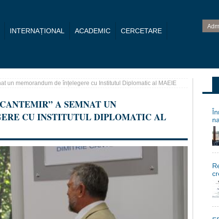
Adm
INTERNAȚIONAL
ACADEMIC
CERCETARE
nat un memorandum de înțelegere cu Institutul Diplomatic al MAEIE
 CANTEMIR” A SEMNAT UN
În
RE CU INSTITUTUL DIPLOMATIC AL
na
Re
cr