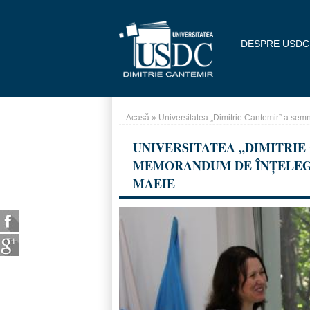
Mergi la conţinutul principal
DESPRE USDC
Acasă
» Universitatea „Dimitrie Cantemir” a sem
Eşti aici
UNIVERSITATEA „DIMITRIE
MEMORANDUM DE ÎNȚELEGE
MAEIE