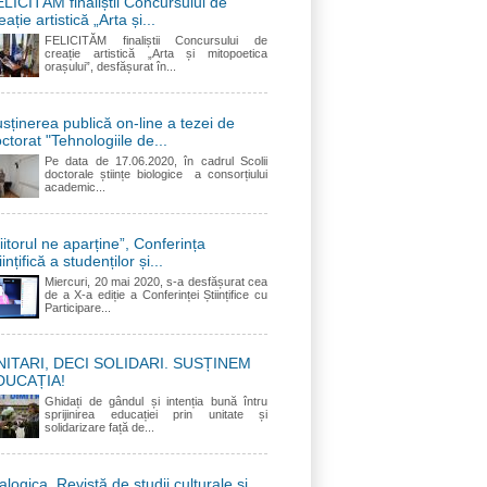
LICITĂM finaliștii Concursului de
eație artistică „Arta și...
FELICITĂM finaliștii Concursului de
creație artistică „Arta și mitopoetica
orașului”, desfășurat în...
sținerea publică on-line a tezei de
ctorat "Tehnologiile de...
Pe data de 17.06.2020, în cadrul Scolii
doctorale științe biologice a consorțiului
academic...
iitorul ne aparține”, Conferința
iințifică a studenților și...
Miercuri, 20 mai 2020, s-a desfășurat cea
de a X-a ediție a Conferinței Științifice cu
Participare...
NITARI, DECI SOLIDARI. SUSȚINEM
DUCAȚIA!
Ghidați de gândul și intenția bună întru
sprijinirea educației prin unitate și
solidarizare față de...
alogica. Revistă de studii culturale și