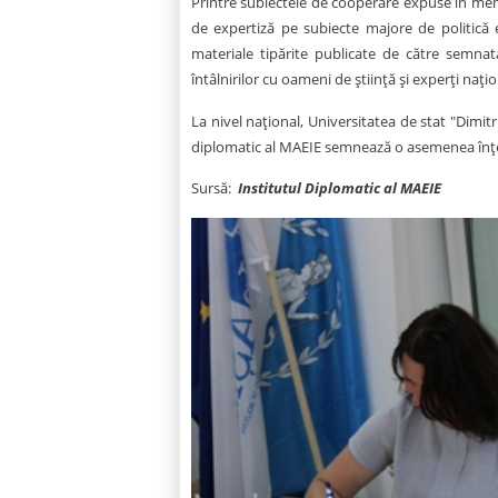
Printre subiectele de cooperare expuse în me
de expertiză pe subiecte majore de politică e
materiale tipărite publicate de către semnatar
întâlnirilor cu oameni de ştiinţă şi experţi naţion
La nivel național, Universitatea de stat "Dimitr
diplomatic al MAEIE semnează o asemenea înțe
Sursă:
Institutul Diplomatic al MAEIE