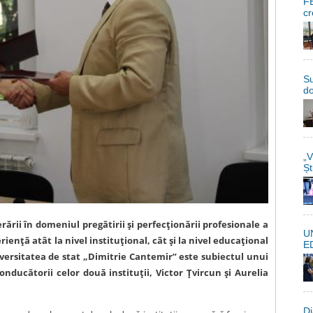
FE
cr
Su
do
„V
Șt
rării în domeniul pregătirii și perfecționării profesionale a
U
iență atât la nivel instituțional, cât și la nivel educațional
E
iversitatea de stat „Dimitrie Cantemir” este subiectul unui
cătorii celor două instituții, Victor Țvircun și Aurelia
Di