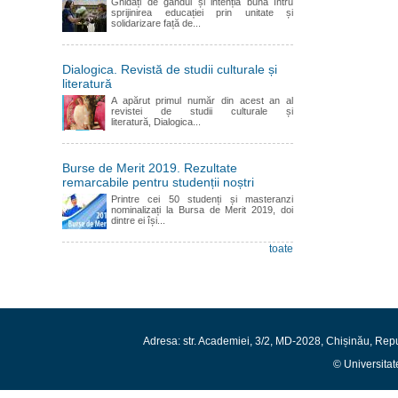
Ghidați de gândul și intenția bună întru
sprijinirea educației prin unitate și
solidarizare față de...
Dialogica. Revistă de studii culturale și
literatură
A apărut primul număr din acest an al
revistei de studii culturale și
literatură, Dialogica...
Burse de Merit 2019. Rezultate
remarcabile pentru studenții noștri
Printre cei 50 studenți și masteranzi
nominalizați la Bursa de Merit 2019, doi
dintre ei își...
toate
Adresa: str. Academiei, 3/2, MD-2028, Chișinău, Rep
© Universitat