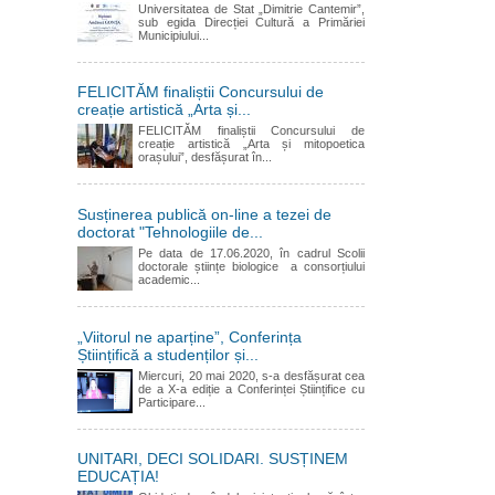
Universitatea de Stat „Dimitrie Cantemir”,
sub egida Direcției Cultură a Primăriei
Municipiului...
FELICITĂM finaliștii Concursului de
creație artistică „Arta și...
FELICITĂM finaliștii Concursului de
creație artistică „Arta și mitopoetica
orașului”, desfășurat în...
Susținerea publică on-line a tezei de
doctorat "Tehnologiile de...
Pe data de 17.06.2020, în cadrul Scolii
doctorale științe biologice a consorțiului
academic...
„Viitorul ne aparține”, Conferința
Științifică a studenților și...
Miercuri, 20 mai 2020, s-a desfășurat cea
de a X-a ediție a Conferinței Științifice cu
Participare...
UNITARI, DECI SOLIDARI. SUSȚINEM
EDUCAȚIA!