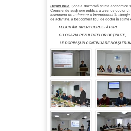
Beșliu Iurie
, Școala doctorală științe economice 
Comisiei de susținere publică a tezei de doctor d
instrument de redresare a întreprinderii în situație
de activitate, a fost conferit titlul de doctor în științ
FELICITĂM TINERII CERCETĂTORI
CU OCAZIA REZULTATELOR OBȚINUTE,
LE DORIM ȘI ÎN CONTINUARE NOI ȘI FRU