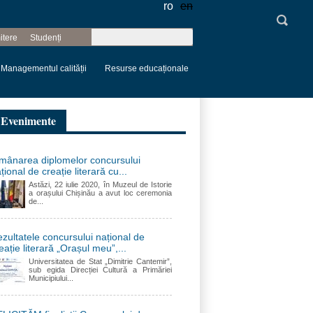
ro
en
Căutare
itere
Studenți
Formular de
căutare
Managementul calității
Resurse educaționale
Evenimente
mânarea diplomelor concursului
țional de creație literară cu...
Astăzi, 22 iulie 2020, în Muzeul de Istorie
a orașului Chișinău a avut loc ceremonia
de...
zultatele concursului național de
eație literară „Orașul meu”,...
Universitatea de Stat „Dimitrie Cantemir”,
sub egida Direcției Cultură a Primăriei
Municipiului...