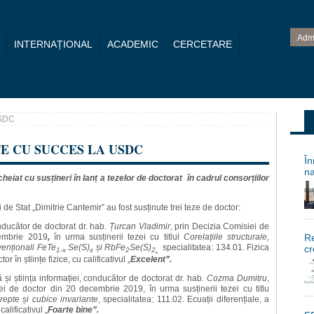
Adm
INTERNAȚIONAL
ACADEMIC
CERCETARE
USDC
E CU SUCCES LA USDC
În
na
heiat cu susțineri în lanț a tezelor de doctorat în cadrul consorțiilor
 de Stat „Dimitrie Cantemir” au fost susținute trei teze de doctor:
onducător de doctorat dr. hab.
Țurcan Vladimir
, prin Decizia Comisiei de
cembrie 2019
,
în urma susținerii tezei cu titlul
Corelațiile structurale,
Re
venționali FeTe
Se(S)
și RbFe
Se(S)
specialitatea: 134.01. Fizica
cr
1-x
x
2
2
,
or în științe fizice, cu calificativul „
Excelent”.
și știința informației, conducător de doctorat dr. hab.
Cozma Dumitru
,
ei de doctor din 20 decembrie 2019, în urma susținerii tezei cu titlu
drepte și cubice invariante
, specialitatea: 111.02. Ecuații diferențiale, a
calificativul „
Foarte bine”.