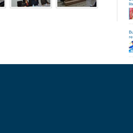
li
Bu
re