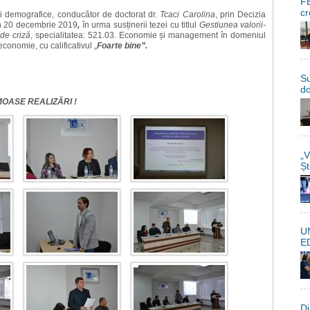
FE
cr
și demografice, conducător de doctorat dr.
Tcaci Carolina
, prin Decizia
in 20 decembrie 2019
,
în urma susținerii tezei cu titlul
Gestiunea valorii-
 de criză
, specialitatea: 521.03. Economie și management în domeniul
e economie, cu calificativul „
Foarte bine”.
Su
do
MOASE REALIZĂRI !
„V
Șt
U
E
Di