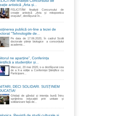
LICITĂM finaliștii Concursului de
eație artistică „Arta și...
FELICITĂM finaliștii Concursului de
creație artistică „Arta și mitopoetica
orașului”, desfășurat în...
sținerea publică on-line a tezei de
ctorat "Tehnologiile de...
Pe data de 17.06.2020, în cadrul Scolii
doctorale științe biologice a consorțiului
academic...
iitorul ne aparține”, Conferința
iințifică a studenților și...
Miercuri, 20 mai 2020, s-a desfășurat cea
de a X-a ediție a Conferinței Științifice cu
Participare...
NITARI, DECI SOLIDARI. SUSȚINEM
DUCAȚIA!
Ghidați de gândul și intenția bună întru
sprijinirea educației prin unitate și
solidarizare față de...
alogica. Revistă de studii culturale și