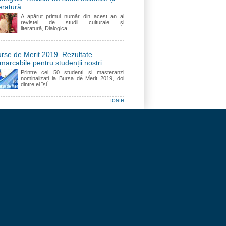
teratură
A apărut primul număr din acest an al
revistei de studii culturale și
literatură, Dialogica...
rse de Merit 2019. Rezultate
marcabile pentru studenții noștri
Printre cei 50 studenți și masteranzi
nominalizați la Bursa de Merit 2019, doi
dintre ei își...
toate