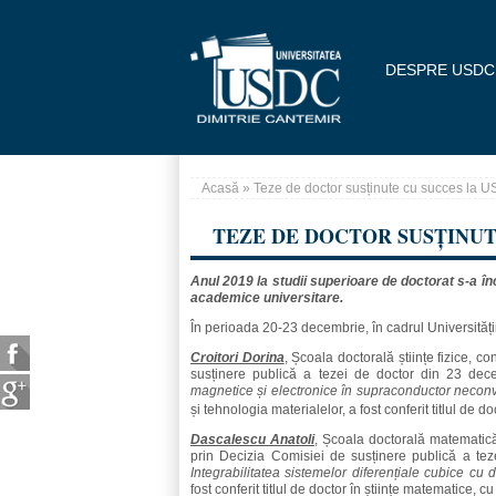
Mergi la conţinutul principal
DESPRE USDC
Acasă
» Teze de doctor susținute cu succes la 
Eşti aici
TEZE DE DOCTOR SUSȚINUT
Anul 2019 la studii superioare de doctorat s-a înc
academice universitare.
În perioada 20-23 decembrie, în cadrul Universității
Croitori Dorina
, Școala doctorală științe fizice, c
susținere publică a tezei de doctor din 23 de
magnetice și electronice în supraconductor necon
și tehnologia materialelor, a fost conferit titlul de doct
Dascalescu Anatoli
, Școala doctorală matematică 
prin Decizia Comisiei de susținere publică a tez
Integrabilitatea sistemelor diferențiale cubice cu 
fost conferit titlul de doctor în științe matematice, cu 