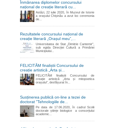
Înmânarea diplomelor concursului
național de creație literară cu...
Astăzi, 22 iulie 2020, în Muzeul de Istorie
a orașului Chișinău a avut loc ceremonia
de...
Rezultatele concursului național de
creație literară „Orașul meu”,...
Universitatea de Stat „Dimitrie Cantemir”,
sub egida Direcției Cultură a Primăriei
Municipiului...
FELICITĂM finaliștii Concursului de
creație artistică „Arta și...
FELICITĂM finaliștii Concursului de
creație artistică „Arta și mitopoetica
orașului”, desfășurat în...
Susținerea publică on-line a tezei de
doctorat "Tehnologiile de...
Pe data de 17.06.2020, în cadrul Scolii
doctorale științe biologice a consorțiului
academic...