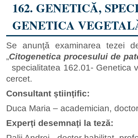
162. GENETICĂ, SPEC
GENETICA VEGETALĂ 
Se anunţă examinarea tezei de 
„
Citogenetica procesului de pato
specialitatea 162.01- Genetica ve
cercet.
Consultant științific:
Duca Maria – academician, doctor ha
Experți desemnați la teză:
Palii Andrei - doctor habilitat, prof