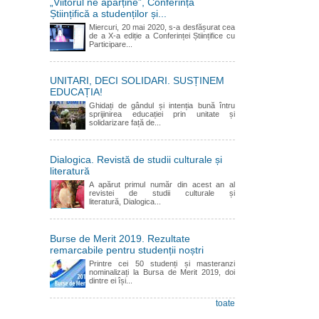
„Viitorul ne aparține”, Conferința
Științifică a studenților și...
Miercuri, 20 mai 2020, s-a desfășurat cea
de a X-a ediție a Conferinței Științifice cu
Participare...
UNITARI, DECI SOLIDARI. SUSȚINEM
EDUCAȚIA!
Ghidați de gândul și intenția bună întru
sprijinirea educației prin unitate și
solidarizare față de...
Dialogica. Revistă de studii culturale și
literatură
A apărut primul număr din acest an al
revistei de studii culturale și
literatură, Dialogica...
Burse de Merit 2019. Rezultate
remarcabile pentru studenții noștri
Printre cei 50 studenți și masteranzi
nominalizați la Bursa de Merit 2019, doi
dintre ei își...
toate