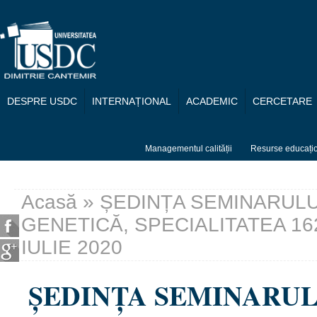
Mergi la conţinutul principal
DESPRE USDC
INTERNAȚIONAL
ACADEMIC
CERCETARE
Managementul calității
Resurse educați
Acasă
» ȘEDINȚA SEMINARULUI 
Eşti aici
GENETICĂ, SPECIALITATEA 16
IULIE 2020
ȘEDINȚA SEMINARULU