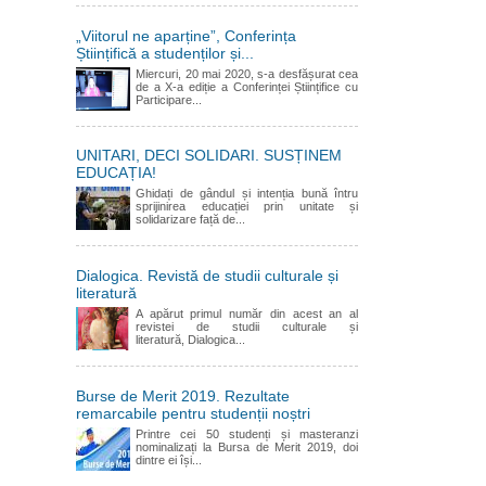
„Viitorul ne aparține”, Conferința
Științifică a studenților și...
Miercuri, 20 mai 2020, s-a desfășurat cea
de a X-a ediție a Conferinței Științifice cu
Participare...
UNITARI, DECI SOLIDARI. SUSȚINEM
EDUCAȚIA!
Ghidați de gândul și intenția bună întru
sprijinirea educației prin unitate și
solidarizare față de...
Dialogica. Revistă de studii culturale și
literatură
A apărut primul număr din acest an al
revistei de studii culturale și
literatură, Dialogica...
Burse de Merit 2019. Rezultate
remarcabile pentru studenții noștri
Printre cei 50 studenți și masteranzi
nominalizați la Bursa de Merit 2019, doi
dintre ei își...