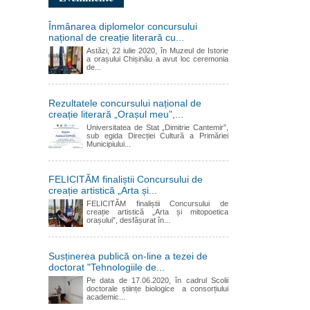
Înmânarea diplomelor concursului
național de creație literară cu...
Astăzi, 22 iulie 2020, în Muzeul de Istorie
a orașului Chișinău a avut loc ceremonia
de...
Rezultatele concursului național de
creație literară „Orașul meu”,...
Universitatea de Stat „Dimitrie Cantemir”,
sub egida Direcției Cultură a Primăriei
Municipiului...
FELICITĂM finaliștii Concursului de
creație artistică „Arta și...
FELICITĂM finaliștii Concursului de
creație artistică „Arta și mitopoetica
orașului”, desfășurat în...
Susținerea publică on-line a tezei de
doctorat "Tehnologiile de...
Pe data de 17.06.2020, în cadrul Scolii
doctorale științe biologice a consorțiului
academic...