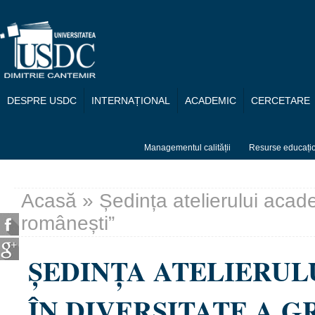
Mergi la conţinutul principal
DESPRE USDC
INTERNAȚIONAL
ACADEMIC
CERCETARE
Managementul calității
Resurse educați
Acasă
» Ședința atelierului academ
Eşti aici
românești”
ȘEDINȚA ATELIERUL
ÎN DIVERSITATE A 