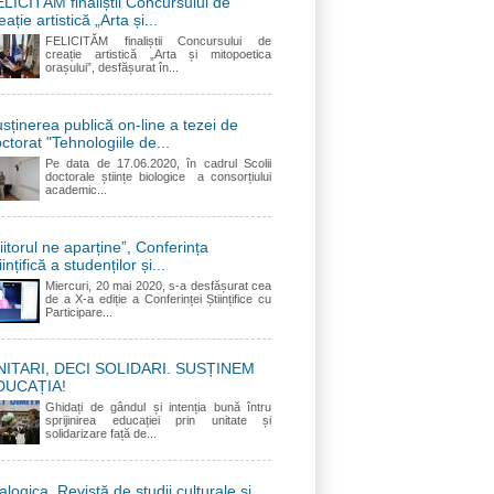
LICITĂM finaliștii Concursului de
eație artistică „Arta și...
FELICITĂM finaliștii Concursului de
creație artistică „Arta și mitopoetica
orașului”, desfășurat în...
sținerea publică on-line a tezei de
ctorat "Tehnologiile de...
Pe data de 17.06.2020, în cadrul Scolii
doctorale științe biologice a consorțiului
academic...
iitorul ne aparține”, Conferința
iințifică a studenților și...
Miercuri, 20 mai 2020, s-a desfășurat cea
de a X-a ediție a Conferinței Științifice cu
Participare...
NITARI, DECI SOLIDARI. SUSȚINEM
DUCAȚIA!
Ghidați de gândul și intenția bună întru
sprijinirea educației prin unitate și
solidarizare față de...
alogica. Revistă de studii culturale și