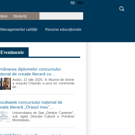
ro
en
Căutare
itere
Studenți
Formular de
căutare
Managementul calității
Resurse educaționale
Evenimente
mânarea diplomelor concursului
țional de creație literară cu...
Astăzi, 22 iulie 2020, în Muzeul de Istorie
a orașului Chișinău a avut loc ceremonia
de...
zultatele concursului național de
eație literară „Orașul meu”,...
Universitatea de Stat „Dimitrie Cantemir”,
sub egida Direcției Cultură a Primăriei
Municipiului...