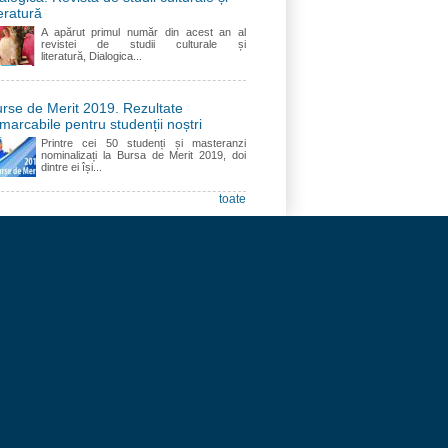
teratură
A apărut primul număr din acest an al
revistei de studii culturale și
literatură, Dialogica...
rse de Merit 2019. Rezultate
marcabile pentru studenții noștri
Printre cei 50 studenți și masteranzi
nominalizați la Bursa de Merit 2019, doi
dintre ei își...
toate