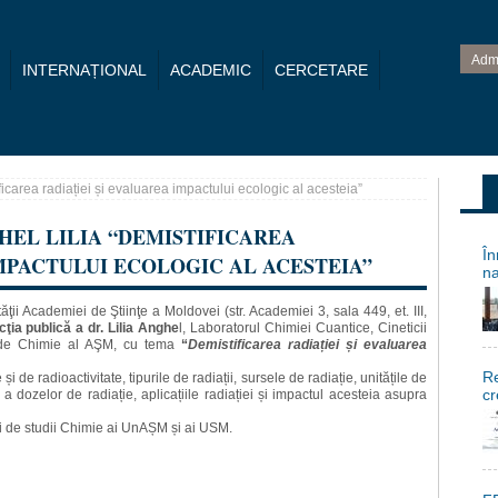
Adm
INTERNAȚIONAL
ACADEMIC
CERCETARE
ficarea radiației și evaluarea impactului ecologic al acesteia”
HEL LILIA “DEMISTIFICAREA
În
IMPACTULUI ECOLOGIC AL ACESTEIA”
na
ţii Academiei de Ştiinţe a Moldovei (str. Academiei 3, sala 449, et. III,
cţia publică a dr. Lilia Anghe
l, Laboratorul Chimiei Cuantice, Cineticii
i de Chimie al AŞM, cu tema
“
Demistificarea radiației și evaluarea
Re
și de radioactivitate, tipurile de radiații, sursele de radiație, unitățile de
cr
 dozelor de radiație, aplicațiile radiației și impactul acesteia asupra
i de studii Chimie ai UnAȘM și ai USM.