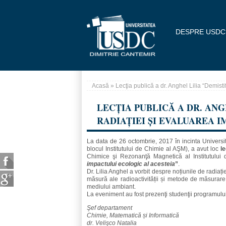
Mergi la conţinutul principal
DESPRE USDC
Acasă
» Lecţia publică a dr. Anghel Lilia “Demisti
Eşti aici
LECŢIA PUBLICĂ A DR. ANG
RADIAȚIEI ȘI EVALUAREA 
La data de 26 octombrie, 2017 în incinta Universită
blocul Institutului de Chimie al AŞM), a avut loc
le
Chimice şi Rezonanţă Magnetică al Institutulu
impactului ecologic al acesteia
”
.
Dr. Lilia Anghel a vorbit despre noțiunile de radiație 
măsură ale radioactivității și metode de măsurare a
mediului ambiant.
La eveniment au fost prezenţi studenţii programulu
Şef departament
Chimie, Matematică și Informatică
dr. Velişco Natalia