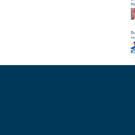
li
Bu
re