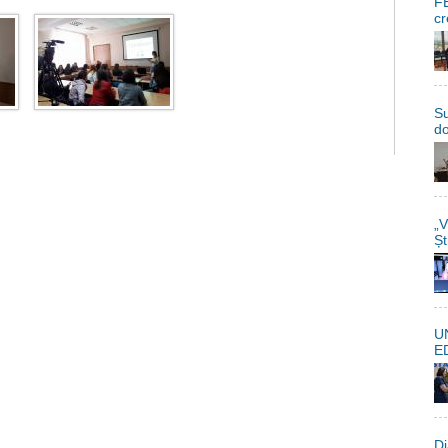
FE
cr
Su
do
„V
Șt
U
E
Di