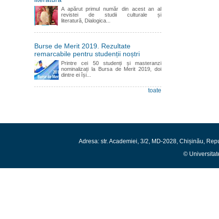
A apărut primul număr din acest an al
revistei de studii culturale și
literatură, Dialogica...
Burse de Merit 2019. Rezultate
remarcabile pentru studenții noștri
Printre cei 50 studenți și masteranzi
nominalizați la Bursa de Merit 2019, doi
dintre ei își...
toate
Adresa: str. Academiei, 3/2, MD-2028, Chișinău, Rep
© Universitat