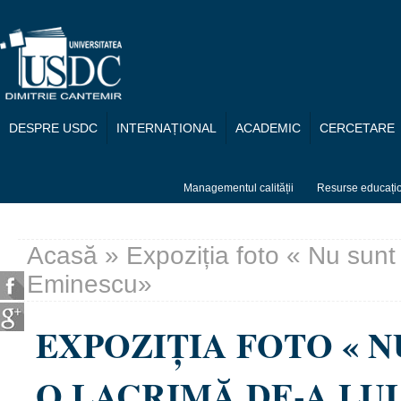
Mergi la conţinutul principal
DESPRE USDC
INTERNAȚIONAL
ACADEMIC
CERCETARE
Managementul calității
Resurse educați
Acasă
» Expoziția foto « Nu sunt 
Eşti aici
Eminescu»
EXPOZIȚIA FOTO « N
O LACRIMĂ DE-A LU