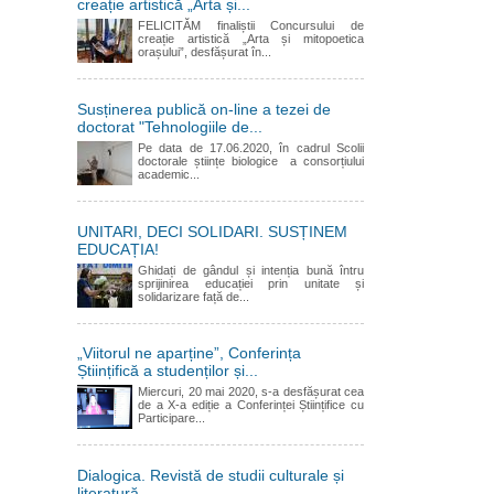
creație artistică „Arta și...
FELICITĂM finaliștii Concursului de
creație artistică „Arta și mitopoetica
orașului”, desfășurat în...
Susținerea publică on-line a tezei de
doctorat "Tehnologiile de...
Pe data de 17.06.2020, în cadrul Scolii
doctorale științe biologice a consorțiului
academic...
UNITARI, DECI SOLIDARI. SUSȚINEM
EDUCAȚIA!
Ghidați de gândul și intenția bună întru
sprijinirea educației prin unitate și
solidarizare față de...
„Viitorul ne aparține”, Conferința
Științifică a studenților și...
Miercuri, 20 mai 2020, s-a desfășurat cea
de a X-a ediție a Conferinței Științifice cu
Participare...
Dialogica. Revistă de studii culturale și
literatură