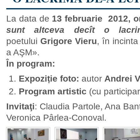
La data de
13 februarie 2012, o
sunt altceva decît o lacr
poetului
Grigore Vieru
, în incint
a AŞM».
În program:
Expoziție foto:
autor
Andrei V
Program artistic
(cu participa
Invitaţi
: Claudia Partole, Ana Ban
Veronica Pârlea-Conoval.