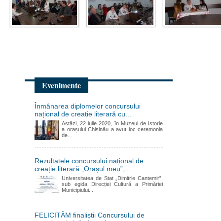
Evenimente
Înmânarea diplomelor concursului
național de creație literară cu...
Astăzi, 22 iulie 2020, în Muzeul de Istorie
a orașului Chișinău a avut loc ceremonia
de...
Rezultatele concursului național de
creație literară „Orașul meu”,...
Universitatea de Stat „Dimitrie Cantemir”,
sub egida Direcției Cultură a Primăriei
Municipiului...
FELICITĂM finaliștii Concursului de