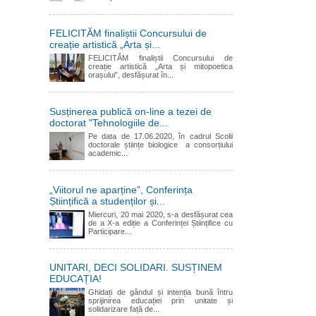
FELICITĂM finaliștii Concursului de
creație artistică „Arta și...
FELICITĂM finaliștii Concursului de
creație artistică „Arta și mitopoetica
orașului”, desfășurat în...
Susținerea publică on-line a tezei de
doctorat "Tehnologiile de...
Pe data de 17.06.2020, în cadrul Scolii
doctorale științe biologice a consorțiului
academic...
„Viitorul ne aparține”, Conferința
Științifică a studenților și...
Miercuri, 20 mai 2020, s-a desfășurat cea
de a X-a ediție a Conferinței Științifice cu
Participare...
UNITARI, DECI SOLIDARI. SUSȚINEM
EDUCAȚIA!
Ghidați de gândul și intenția bună întru
sprijinirea educației prin unitate și
solidarizare față de...