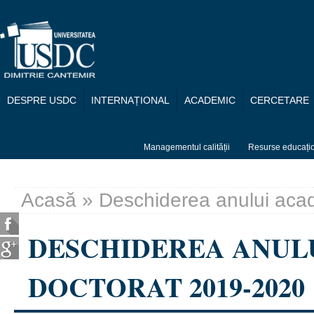
Mergi la conţinutul principal
DESPRE USDC
INTERNAȚIONAL
ACADEMIC
CERCETARE
Managementul calității
Resurse educați
Acasă
» Deschiderea anului aca
Eşti aici
DESCHIDEREA ANUL
DOCTORAT 2019-2020