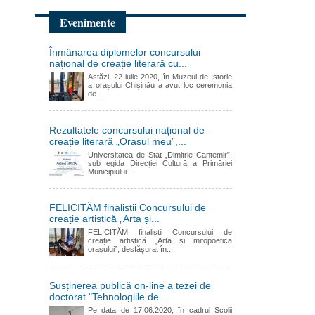
Evenimente
Înmânarea diplomelor concursului
național de creație literară cu...
Astăzi, 22 iulie 2020, în Muzeul de Istorie
a orașului Chișinău a avut loc ceremonia
de...
Rezultatele concursului național de
creație literară „Orașul meu”,...
Universitatea de Stat „Dimitrie Cantemir”,
sub egida Direcției Cultură a Primăriei
Municipiului...
FELICITĂM finaliștii Concursului de
creație artistică „Arta și...
FELICITĂM finaliștii Concursului de
creație artistică „Arta și mitopoetica
orașului”, desfășurat în...
Susținerea publică on-line a tezei de
doctorat "Tehnologiile de...
Pe data de 17.06.2020, în cadrul Scolii