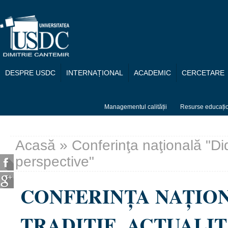
Mergi la conţinutul principal
DESPRE USDC
INTERNAȚIONAL
ACADEMIC
CERCETARE
Managementul calității
Resurse educați
Acasă
» Conferinţa naţională "Dida
Eşti aici
perspective"
CONFERINŢA NAŢION
TRADIŢIE, ACTUALIT