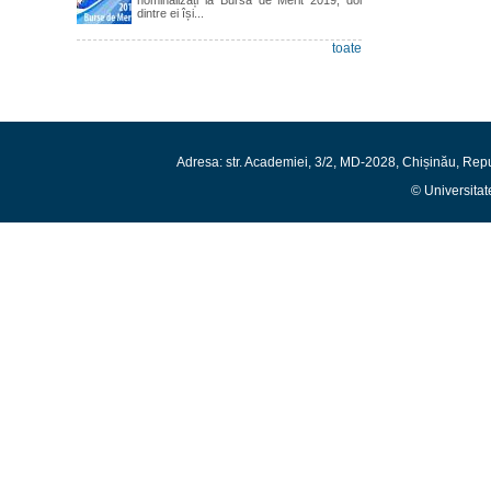
dintre ei își...
toate
Adresa: str. Academiei, 3/2, MD-2028, Chișinău, Rep
© Universitat