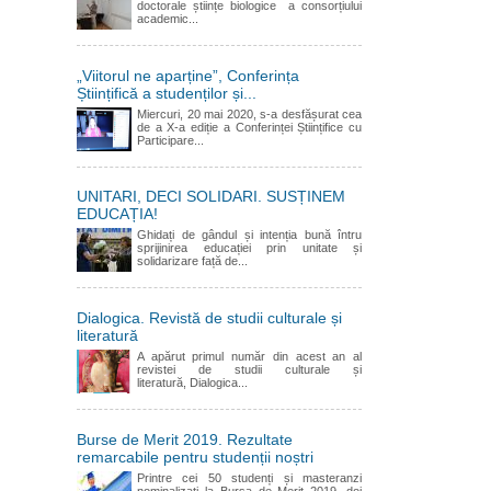
doctorale științe biologice a consorțiului
academic...
„Viitorul ne aparține”, Conferința
Științifică a studenților și...
Miercuri, 20 mai 2020, s-a desfășurat cea
de a X-a ediție a Conferinței Științifice cu
Participare...
UNITARI, DECI SOLIDARI. SUSȚINEM
EDUCAȚIA!
Ghidați de gândul și intenția bună întru
sprijinirea educației prin unitate și
solidarizare față de...
Dialogica. Revistă de studii culturale și
literatură
A apărut primul număr din acest an al
revistei de studii culturale și
literatură, Dialogica...
Burse de Merit 2019. Rezultate
remarcabile pentru studenții noștri
Printre cei 50 studenți și masteranzi
nominalizați la Bursa de Merit 2019, doi