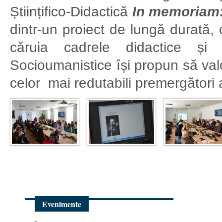
Științifico-Didactică
In memoriam
dintr-un proiect de lungă durată,
căruia cadrele didactice și 
Socioumanistice își propun să valor
celor mai redutabili premergători a
Evenimente