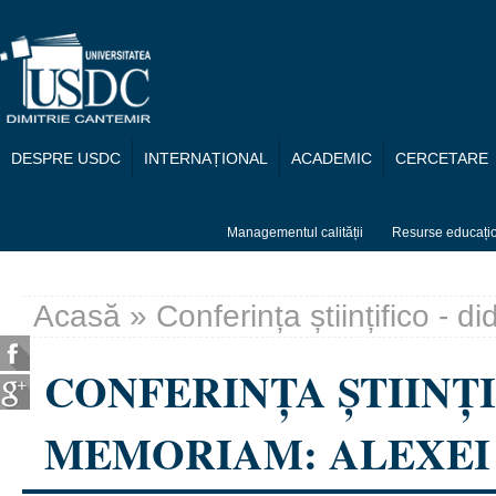
Mergi la conţinutul principal
DESPRE USDC
INTERNAȚIONAL
ACADEMIC
CERCETARE
Managementul calității
Resurse educați
Acasă
» Conferința științifico - 
Eşti aici
CONFERINȚA ȘTIINȚI
MEMORIAM: ALEXEI