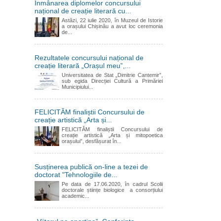
Înmânarea diplomelor concursului
național de creație literară cu...
Astăzi, 22 iulie 2020, în Muzeul de Istorie
a orașului Chișinău a avut loc ceremonia
de...
Rezultatele concursului național de
creație literară „Orașul meu”,...
Universitatea de Stat „Dimitrie Cantemir”,
sub egida Direcției Cultură a Primăriei
Municipiului...
FELICITĂM finaliștii Concursului de
creație artistică „Arta și...
FELICITĂM finaliștii Concursului de
creație artistică „Arta și mitopoetica
orașului”, desfășurat în...
Susținerea publică on-line a tezei de
doctorat "Tehnologiile de...
Pe data de 17.06.2020, în cadrul Scolii
doctorale științe biologice a consorțiului
academic...