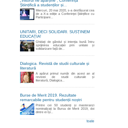
„Viitorul ne aparține”, Conferința
Științifică a studenților și...
Miercuri, 20 mai 2020, s-a desfășurat cea
de a X-a ediție a Conferinței Științifice cu
Participare...
UNITARI, DECI SOLIDARI. SUSȚINEM
EDUCAȚIA!
Ghidați de gândul și intenția bună întru
sprijinirea educației prin unitate și
solidarizare față de...
Dialogica. Revistă de studii culturale și
literatură
A apărut primul număr din acest an al
revistei de studii culturale și
literatură, Dialogica...
Burse de Merit 2019. Rezultate
remarcabile pentru studenții noștri
Printre cei 50 studenți și masteranzi
nominalizați la Bursa de Merit 2019, doi
dintre ei își...
toate