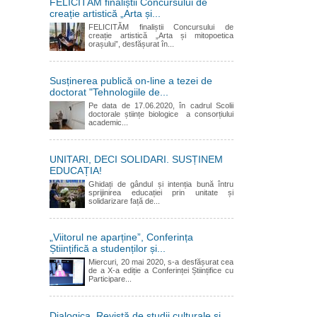
FELICITĂM finaliștii Concursului de
creație artistică „Arta și...
FELICITĂM finaliștii Concursului de
creație artistică „Arta și mitopoetica
orașului”, desfășurat în...
Susținerea publică on-line a tezei de
doctorat "Tehnologiile de...
Pe data de 17.06.2020, în cadrul Scolii
doctorale științe biologice a consorțiului
academic...
UNITARI, DECI SOLIDARI. SUSȚINEM
EDUCAȚIA!
Ghidați de gândul și intenția bună întru
sprijinirea educației prin unitate și
solidarizare față de...
„Viitorul ne aparține”, Conferința
Științifică a studenților și...
Miercuri, 20 mai 2020, s-a desfășurat cea
de a X-a ediție a Conferinței Științifice cu
Participare...
Dialogica. Revistă de studii culturale și