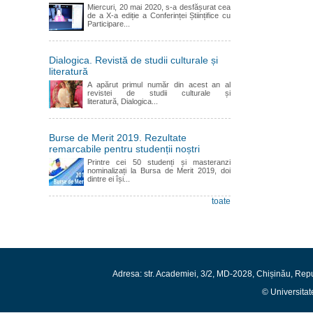
Miercuri, 20 mai 2020, s-a desfășurat cea
de a X-a ediție a Conferinței Științifice cu
Participare...
Dialogica. Revistă de studii culturale și
literatură
A apărut primul număr din acest an al
revistei de studii culturale și
literatură, Dialogica...
Burse de Merit 2019. Rezultate
remarcabile pentru studenții noștri
Printre cei 50 studenți și masteranzi
nominalizați la Bursa de Merit 2019, doi
dintre ei își...
toate
Adresa: str. Academiei, 3/2, MD-2028, Chișinău, Rep
© Universitat