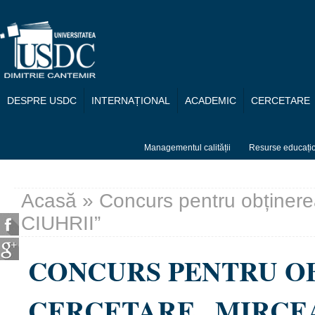
Mergi la conţinutul principal
DESPRE USDC
INTERNAȚIONAL
ACADEMIC
CERCETARE
Managementul calității
Resurse educați
Acasă
» Concurs pentru obținer
Eşti aici
CIUHRII”
CONCURS PENTRU OB
CERCETARE „MIRCEA