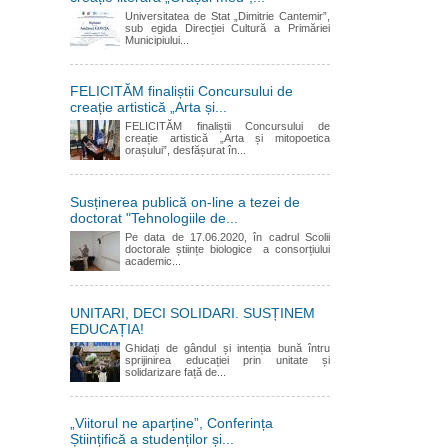
Universitatea de Stat „Dimitrie Cantemir”,
sub egida Direcției Cultură a Primăriei
Municipiului...
FELICITĂM finaliștii Concursului de
creație artistică „Arta și...
FELICITĂM finaliștii Concursului de
creație artistică „Arta și mitopoetica
orașului”, desfășurat în...
Susținerea publică on-line a tezei de
doctorat "Tehnologiile de...
Pe data de 17.06.2020, în cadrul Scolii
doctorale științe biologice a consorțiului
academic...
UNITARI, DECI SOLIDARI. SUSȚINEM
EDUCAȚIA!
Ghidați de gândul și intenția bună întru
sprijinirea educației prin unitate și
solidarizare față de...
„Viitorul ne aparține”, Conferința
Științifică a studenților și...