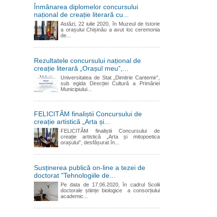
Înmânarea diplomelor concursului
național de creație literară cu...
Astăzi, 22 iulie 2020, în Muzeul de Istorie
a orașului Chișinău a avut loc ceremonia
de...
Rezultatele concursului național de
creație literară „Orașul meu”,...
Universitatea de Stat „Dimitrie Cantemir”,
sub egida Direcției Cultură a Primăriei
Municipiului...
FELICITĂM finaliștii Concursului de
creație artistică „Arta și...
FELICITĂM finaliștii Concursului de
creație artistică „Arta și mitopoetica
orașului”, desfășurat în...
Susținerea publică on-line a tezei de
doctorat "Tehnologiile de...
Pe data de 17.06.2020, în cadrul Scolii
doctorale științe biologice a consorțiului
academic...