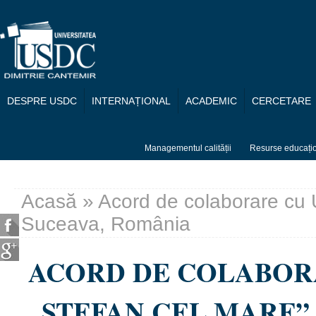
Mergi la conţinutul principal
DESPRE USDC
INTERNAȚIONAL
ACADEMIC
CERCETARE
Managementul calității
Resurse educați
Acasă
» Acord de colaborare cu U
Eşti aici
Suceava, România
ACORD DE COLABOR
„ȘTEFAN CEL MARE”