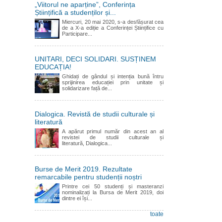
„Viitorul ne aparține”, Conferința
Științifică a studenților și...
Miercuri, 20 mai 2020, s-a desfășurat cea
de a X-a ediție a Conferinței Științifice cu
Participare...
UNITARI, DECI SOLIDARI. SUSȚINEM
EDUCAȚIA!
Ghidați de gândul și intenția bună întru
sprijinirea educației prin unitate și
solidarizare față de...
Dialogica. Revistă de studii culturale și
literatură
A apărut primul număr din acest an al
revistei de studii culturale și
literatură, Dialogica...
Burse de Merit 2019. Rezultate
remarcabile pentru studenții noștri
Printre cei 50 studenți și masteranzi
nominalizați la Bursa de Merit 2019, doi
dintre ei își...
toate