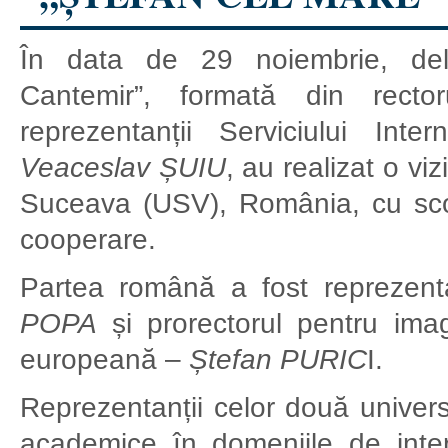
În data de 29 noiembrie, deleg
Cantemir”, formată din rec
reprezentanții Serviciului Inte
Veaceslav ȘUIU
, au realizat o vi
Suceava (USV), România, cu sco
cooperare.
Partea română a fost reprezent
POPA
și prorectorul pentru imagi
europeană –
Ștefan PURIC
I.
Reprezentanții celor două universi
academice în domeniile de intere