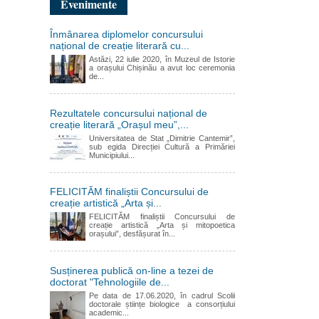
Evenimente
Înmânarea diplomelor concursului
național de creație literară cu...
Astăzi, 22 iulie 2020, în Muzeul de Istorie
a orașului Chișinău a avut loc ceremonia
de...
Rezultatele concursului național de
creație literară „Orașul meu”,...
Universitatea de Stat „Dimitrie Cantemir”,
sub egida Direcției Cultură a Primăriei
Municipiului...
FELICITĂM finaliștii Concursului de
creație artistică „Arta și...
FELICITĂM finaliștii Concursului de
creație artistică „Arta și mitopoetica
orașului”, desfășurat în...
Susținerea publică on-line a tezei de
doctorat "Tehnologiile de...
Pe data de 17.06.2020, în cadrul Scolii
doctorale științe biologice a consorțiului
academic...