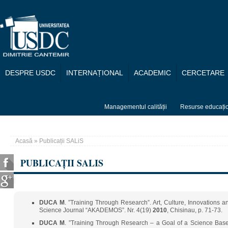
Mergi la conţinutul principal
DESPRE USDC
INTERNAȚIONAL
ACADEMIC
CERCETARE
Managementul calității
Resurse educați
Acasă
» Publicații SALiS
Eşti aici
PUBLICAȚII SALIS
DUCA
M
. ”Training Through Research”. Art, Culture, Innovations a
Science Journal “AKADEMOS”. Nr. 4(19)
2010
, Chisinau, p. 71-73.
DUCA
M
. ”Training Through Research – a Goal of a Science Bas