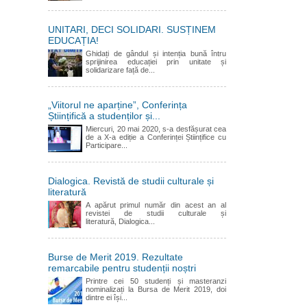
UNITARI, DECI SOLIDARI. SUSȚINEM
EDUCAȚIA!
Ghidați de gândul și intenția bună întru
sprijinirea educației prin unitate și
solidarizare față de...
„Viitorul ne aparține”, Conferința
Științifică a studenților și...
Miercuri, 20 mai 2020, s-a desfășurat cea
de a X-a ediție a Conferinței Științifice cu
Participare...
Dialogica. Revistă de studii culturale și
literatură
A apărut primul număr din acest an al
revistei de studii culturale și
literatură, Dialogica...
Burse de Merit 2019. Rezultate
remarcabile pentru studenții noștri
Printre cei 50 studenți și masteranzi
nominalizați la Bursa de Merit 2019, doi
dintre ei își...