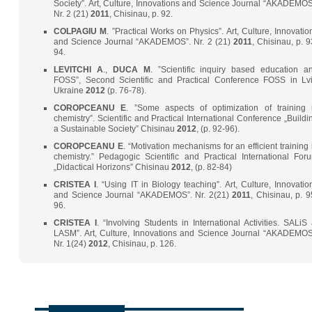
Society”. Art, Culture, Innovations and Science Journal “AKADEMOS
Nr. 2 (21)
2011
, Chisinau, p. 92.
COLPAGIU
M
. ”Practical Works on Physics”. Art, Culture, Innovatio
and Science Journal “AKADEMOS”. Nr. 2 (21)
2011
, Chisinau, p. 9
94.
LEVITCHI
A
.,
DUCA
M
. ”Scientific inquiry based education a
FOSS”, Second Scientific and Practical Conference FOSS in Lvi
Ukraine
2012
(p. 76-78).
COROPCEANU
E
. ”Some aspects of optimization of training 
chemistry”. Scientific and Practical International Conference „Buildi
a Sustainable Society” Chisinau
2012
, (p. 92-96).
COROPCEANU
E
. “Motivation mechanisms for an efficient training 
chemistry.” Pedagogic Scientific and Practical International For
„Didactical Horizons” Chisinau
2012
, (p. 82-84)
CRISTEA
I
. “Using IT in Biology teaching”. Art, Culture, Innovatio
and Science Journal “AKADEMOS”. Nr. 2(21)
2011
, Chisinau, p. 9
96.
CRISTEA
I
. “Involving Students in International Activities. SALiS 
LASM”. Art, Culture, Innovations and Science Journal “AKADEMOS
Nr. 1(24)
2012
, Chisinau, p. 126.