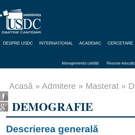
Mergi la conţinutul principal
DESPRE USDC
INTERNAȚIONAL
ACADEMIC
CERCETARE
Managementul calității
Resurse educați
Acasă
»
Admitere
»
Masterat
» D
Eşti aici
DEMOGRAFIE
Descrierea generală