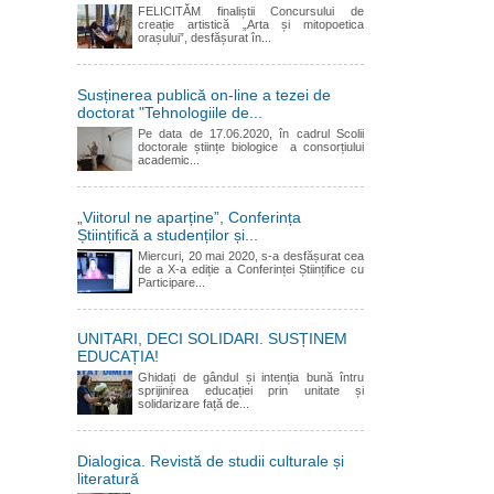
FELICITĂM finaliștii Concursului de
creație artistică „Arta și mitopoetica
orașului”, desfășurat în...
Susținerea publică on-line a tezei de
doctorat "Tehnologiile de...
Pe data de 17.06.2020, în cadrul Scolii
doctorale științe biologice a consorțiului
academic...
„Viitorul ne aparține”, Conferința
Științifică a studenților și...
Miercuri, 20 mai 2020, s-a desfășurat cea
de a X-a ediție a Conferinței Științifice cu
Participare...
UNITARI, DECI SOLIDARI. SUSȚINEM
EDUCAȚIA!
Ghidați de gândul și intenția bună întru
sprijinirea educației prin unitate și
solidarizare față de...
Dialogica. Revistă de studii culturale și
literatură