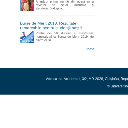
A apărut primul număr din acest an al
revistei de studii culturale și
literatură, Dialogica...
Burse de Merit 2019. Rezultate
remarcabile pentru studenții noștri
Printre cei 50 studenți și masteranzi
nominalizați la Bursa de Merit 2019, doi
dintre ei își...
toate
Adresa: str. Academiei, 3/2, MD-2028, Chișinău, Rep
© Universitat