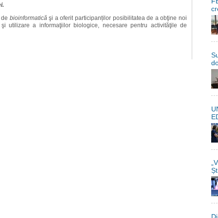
FE
i.
cr
i de
bioinformatică
şi a oferit participanților
posibilitatea de a obţine noi
şi utilizare a informaţiilor biologice, necesare pentru activităţile de
Su
do
U
E
„V
Șt
Di