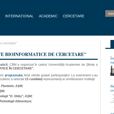
Adm
INTERNAȚIONAL
ACADEMIC
CERCETARE
de cercetare"
TE BIOINFORMATICE DE CERCETARE"
În
na
matică
, CBM a organizat în cadrul Universității Academiei de Științe a
TICE ÎN CERCETARE".
form
programului
,
fiind oferite gratuit participanţilor.
La eveniment s-au
izatoric a selectat
15 candidaţi
reprezentanţi ai următoarelor instituţii:
 a Plantelor, AŞM;
Re
cr
AŞM;
nologii “D. Ghiţu”, AŞM;
i Tehnologii Alimentare;