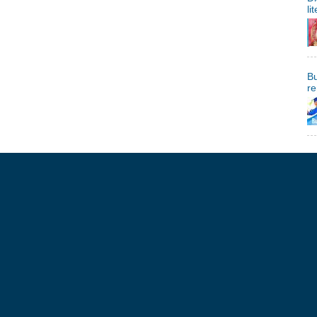
li
Bu
re