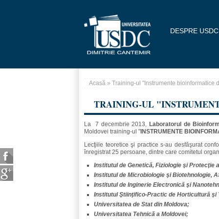
Mergi la conţinutul principal
DESPRE USDC
Acasă
» Training-ul "Instrumente bioinformatice 
Eşti aici
TRAINING-UL "INSTRUMEN
La 7 decembrie 2013,
Laboratorul de Bioinfor
Moldovei
training-ul "
INSTRUMENTE BIOINFORMA
Lecţiile teoretice şi practice s-au desfăşurat con
înregistrat 25 persoane, dintre care comitetul organ
Institutul de Genetică, Fiziologie şi Protecţie
Institutul de Microbiologie şi Biotehnologie, 
Institutul de Inginerie Electronică şi Nanoteh
Institutul Ştiinţifico-Practic de Horticultură ş
Universitatea de Stat din Moldova;
Universitatea Tehnică a Moldovei;