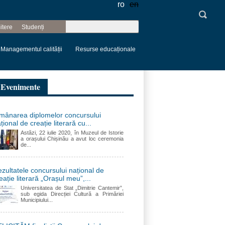
ro
en
Căutare
itere
Studenți
Formular de
căutare
Managementul calității
Resurse educaționale
Evenimente
mânarea diplomelor concursului
țional de creație literară cu...
Astăzi, 22 iulie 2020, în Muzeul de Istorie
a orașului Chișinău a avut loc ceremonia
de...
zultatele concursului național de
eație literară „Orașul meu”,...
Universitatea de Stat „Dimitrie Cantemir”,
sub egida Direcției Cultură a Primăriei
Municipiului...