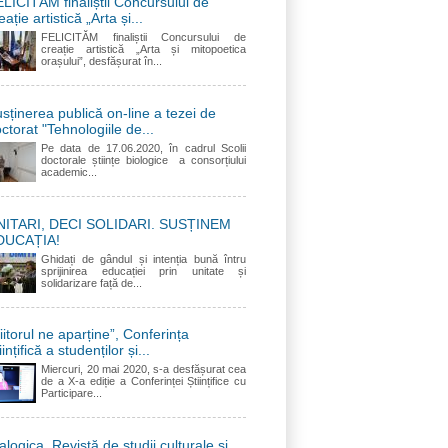
LICITĂM finaliștii Concursului de
eație artistică „Arta și...
FELICITĂM finaliștii Concursului de
creație artistică „Arta și mitopoetica
orașului”, desfășurat în...
sținerea publică on-line a tezei de
ctorat "Tehnologiile de...
Pe data de 17.06.2020, în cadrul Scolii
doctorale științe biologice a consorțiului
academic...
NITARI, DECI SOLIDARI. SUSȚINEM
DUCAȚIA!
Ghidați de gândul și intenția bună întru
sprijinirea educației prin unitate și
solidarizare față de...
iitorul ne aparține”, Conferința
iințifică a studenților și...
Miercuri, 20 mai 2020, s-a desfășurat cea
de a X-a ediție a Conferinței Științifice cu
Participare...
alogica. Revistă de studii culturale și