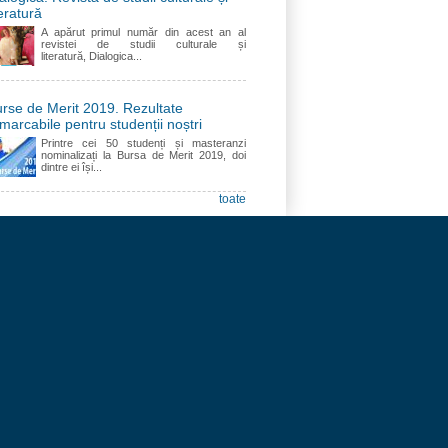
teratură
A apărut primul număr din acest an al
revistei de studii culturale și
literatură, Dialogica...
rse de Merit 2019. Rezultate
marcabile pentru studenții noștri
Printre cei 50 studenți și masteranzi
nominalizați la Bursa de Merit 2019, doi
dintre ei își...
toate