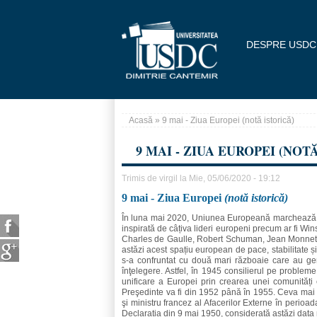
Mergi la conţinutul principal
DESPRE USDC
Acasă
» 9 mai - Ziua Europei (notă istorică)
Eşti aici
9 MAI - ZIUA EUROPEI (NOT
Trimis de
virgil
la Mie, 05/06/2020 - 19:12
9 mai - Ziua Europei
(notă istorică)
În luna mai 2020, Uniunea Europeană marchează 7
inspirată de câțiva lideri europeni precum ar fi W
Charles de Gaulle, Robert Schuman, Jean Monnet. 
astăzi acest spațiu european de pace, stabilitate 
s-a confruntat cu două mari războaie care au ge
înţelegere. Astfel, în 1945 consilierul pe probl
unificare a Europei prin crearea unei comunități
Preşedinte va fi din 1952 până în 1955. Ceva mai 
şi ministru francez al Afacerilor Externe în peri
Declarația din 9 mai 1950, considerată astăzi data