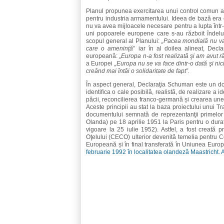
Planul propunea exercitarea unui control comun as
pentru industria armamentului. Ideea de bază era c
nu va avea mijloacele necesare pentru a lupta într-
uni popoarele europene care s-au războit îndelu
scopul general al Planului:
„Pacea mondială nu va 
care o ameninţă
” iar în al doilea alineat, Decla
europeană:
„Europa n-a fost realizată şi am avut r
a Europei
„Europa nu se va face dintr-o dată şi nic
creând mai întâi o solidaritate de fapt”.
În aspect general, Declaraţia Schuman este un docu
identifica o cale posibilă, realistă, de realizare a 
păcii, reconcilierea franco-germană și crearea un
Aceste principii au stat la baza proiectului unui T
documentului semnată de reprezentanţii primelor 
Olanda) pe 18 aprilie 1951 la Paris pentru o durată
vigoare la 25 iulie 1952). Astfel, a fost creată
Oţelului (CECO) ulterior devenită temelia pentr
Europeană și în final transferată în Uniunea Europ
februarie 1992 în localitatea olandeză Maastricht. 