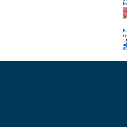
li
Bu
re