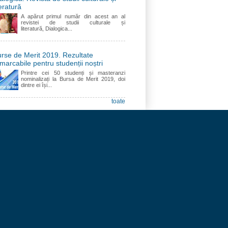
teratură
A apărut primul număr din acest an al
revistei de studii culturale și
literatură, Dialogica...
rse de Merit 2019. Rezultate
marcabile pentru studenții noștri
Printre cei 50 studenți și masteranzi
nominalizați la Bursa de Merit 2019, doi
dintre ei își...
toate