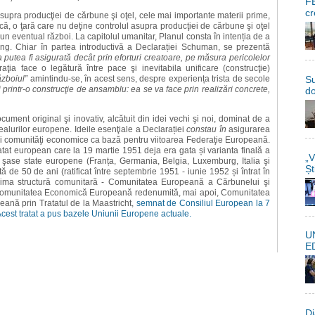
FE
cr
upra producţiei de cărbune şi oţel, cele mai importante materii prime,
ă, o ţară care nu deţine controlul asupra producţiei de cărbune şi oţel
un eventual război. La capitolul umanitar, Planul consta în intenția de a
ng. Chiar în partea introductivă a Declarației Schuman, se prezentă
putea fi asigurată decât prin eforturi creatoare, pe măsura pericolelor
raţia face o legătură între pace şi inevitabila unificare (construcţie)
Su
ăzboiul”
amintindu-se, în acest sens, despre experiența trista de secole
i printr-o construcţie de ansamblu: ea se va face prin realizări concrete,
do
ment original şi inovativ, alcătuit din idei vechi şi noi, dominat de a
idealurilor europene. Ideile esenţiale a Declarației
constau în
asigurarea
ei comunităţi economice ca bază pentru viitoarea Federaţie Europeană.
ratat european care la 19 martie 1951 deja era gata și varianta finală a
„V
şase state europene (Franța, Germania, Belgia, Luxemburg, Italia şi
Șt
 de 50 de ani (ratificat între septembrie 1951 - iunie 1952 și întrat în
 prima structură comunitară - Comunitatea Europeană a Cărbunelui şi
u Comunitatea Economică Europeană redenumită, mai apoi, Comunitatea
eană prin Tratatul de la Maastricht,
semnat de Consiliul European la 7
Acest tratat a pus bazele Uniunii Europene actuale.
U
E
Di