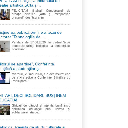
LICITĂM finaliștii Concursului de
eație artistică „Arta și...
FELICITĂM finaliștii Concursului de
creație artistică „Arta și mitopoetica
orașului”, desfășurat în...
sținerea publică on-line a tezei de
ctorat "Tehnologiile de...
Pe data de 17.06.2020, în cadrul Scolii
doctorale științe biologice a consorțiului
academic...
iitorul ne aparține”, Conferința
iințifică a studenților și...
Miercuri, 20 mai 2020, s-a desfășurat cea
de a X-a ediție a Conferinței Științifice cu
Participare...
NITARI, DECI SOLIDARI. SUSȚINEM
DUCAȚIA!
Ghidați de gândul și intenția bună întru
sprijinirea educației prin unitate și
solidarizare față de...
alogica. Revistă de studii culturale și