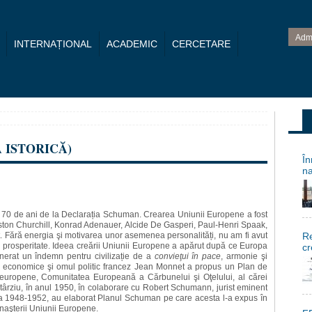
Adm
INTERNAȚIONAL
ACADEMIC
CERCETARE
Ă ISTORICĂ)
În
na
0 de ani de la Declarația Schuman. Crearea Uniunii Europene a fost
inston Churchill, Konrad Adenauer, Alcide De Gasperi, Paul-Henri Spaak,
Fără energia şi motivarea unor asemenea personalități, nu am fi avut
Re
și prosperitate. Ideea creării Uniunii Europene a apărut după ce Europa
cr
nerat un îndemn pentru civilizație de a
conv
ieţui în pace
, armonie şi
eme economice şi omul politic francez Jean Monnet a propus un Plan de
 europene, Comunitatea Europeană a Cărbunelui şi Oţelului, al cărei
târziu, în anul 1950, în colaborare cu Robert Schumann, jurist eminent
oada 1948-1952, au elaborat Planul Schuman pe care acesta l-a expus în
 naşterii Uniunii Europene.