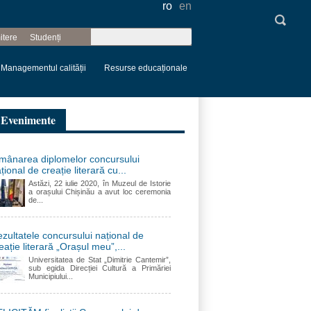
ro
en
Căutare
itere
Studenți
Formular de
căutare
Managementul calității
Resurse educaționale
Evenimente
mânarea diplomelor concursului
țional de creație literară cu...
Astăzi, 22 iulie 2020, în Muzeul de Istorie
a orașului Chișinău a avut loc ceremonia
de...
zultatele concursului național de
eație literară „Orașul meu”,...
Universitatea de Stat „Dimitrie Cantemir”,
sub egida Direcției Cultură a Primăriei
Municipiului...