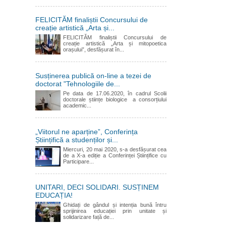
FELICITĂM finaliștii Concursului de
creație artistică „Arta și...
FELICITĂM finaliștii Concursului de
creație artistică „Arta și mitopoetica
orașului”, desfășurat în...
Susținerea publică on-line a tezei de
doctorat "Tehnologiile de...
Pe data de 17.06.2020, în cadrul Scolii
doctorale științe biologice a consorțiului
academic...
„Viitorul ne aparține”, Conferința
Științifică a studenților și...
Miercuri, 20 mai 2020, s-a desfășurat cea
de a X-a ediție a Conferinței Științifice cu
Participare...
UNITARI, DECI SOLIDARI. SUSȚINEM
EDUCAȚIA!
Ghidați de gândul și intenția bună întru
sprijinirea educației prin unitate și
solidarizare față de...