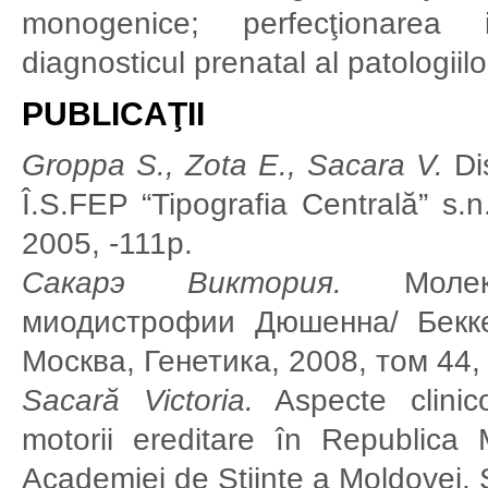
monogenice; perfecţionarea in
diagnosticul prenatal al patologiilo
PUBLICAŢII
Groppa S., Zota E., Sacara V.
Dis
Î.S.FEP “Tipografia Centrală” s
2005, -111p.
Сакарэ Виктория.
Молекул
миодистрофии Дюшенна/ Бекке
Москва, Генетика, 2008, том 44,
Sacară Victoria.
Aspecte clinico
motorii ereditare în Republica 
Academiei de Ştiinţe a Moldovei. Ş