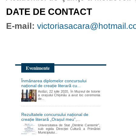
DATE DE CONTACT
E-mail:
victoriasacara@hotmail.
Evenimente
Înmânarea diplomelor concursului
național de creație literară cu...
Astăzi, 22 iulie 2020, în Muzeul de Istorie
a orașului Chișinău a avut loc ceremonia
de...
Rezultatele concursului național de
creație literară „Orașul meu”,...
Universitatea de Stat „Dimitrie Cantemir”,
sub egida Direcției Cultură a Primăriei
Municipiului...