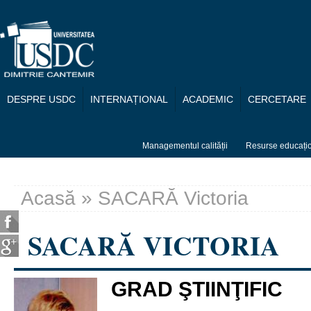
Mergi la conţinutul principal
DESPRE USDC
INTERNAȚIONAL
ACADEMIC
CERCETARE
Managementul calității
Resurse educați
Acasă
» SACARĂ Victoria
Eşti aici
SACARĂ VICTORIA
GRAD ŞTIINŢIFIC