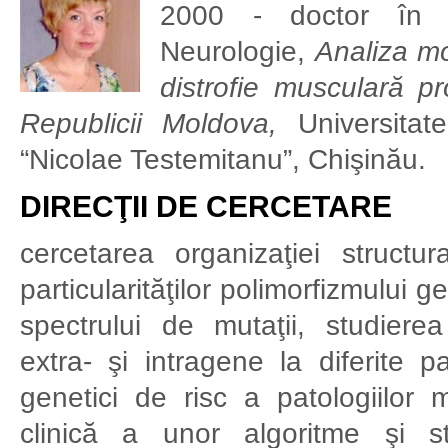
2000 - doctor în m
Neurologie,
Analiza mol
distrofie musculară p
Republicii Moldova,
Universitat
“Nicolae Testemitanu”, Chişinău.
DIRECŢII DE CERCETARE
cercetarea organizaţiei struct
particularităţilor polimorfizmului g
spectrului de mutaţii, studiere
extra- şi intragene la diferite pa
genetici de risc a patologiilor m
clinică a unor algoritme şi s