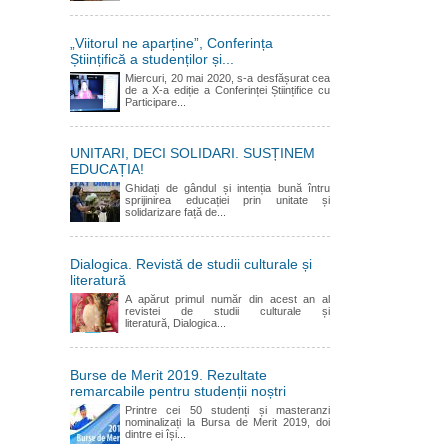
„Viitorul ne aparține”, Conferința
Științifică a studenților și...
Miercuri, 20 mai 2020, s-a desfășurat cea
de a X-a ediție a Conferinței Științifice cu
Participare...
UNITARI, DECI SOLIDARI. SUSȚINEM
EDUCAȚIA!
Ghidați de gândul și intenția bună întru
sprijinirea educației prin unitate și
solidarizare față de...
Dialogica. Revistă de studii culturale și
literatură
A apărut primul număr din acest an al
revistei de studii culturale și
literatură, Dialogica...
Burse de Merit 2019. Rezultate
remarcabile pentru studenții noștri
Printre cei 50 studenți și masteranzi
nominalizați la Bursa de Merit 2019, doi
dintre ei își...