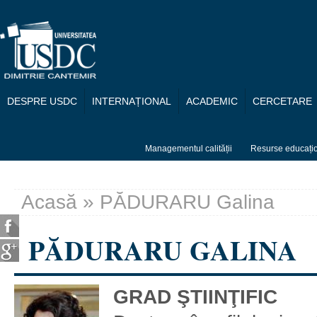
Mergi la conţinutul principal
DESPRE USDC
INTERNAȚIONAL
ACADEMIC
CERCETARE
Managementul calității
Resurse educați
Acasă
» PĂDURARU Galina
Eşti aici
PĂDURARU GALINA
GRAD ŞTIINŢIFIC