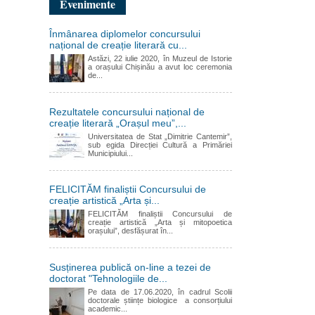
Evenimente
Înmânarea diplomelor concursului
național de creație literară cu...
Astăzi, 22 iulie 2020, în Muzeul de Istorie
a orașului Chișinău a avut loc ceremonia
de...
Rezultatele concursului național de
creație literară „Orașul meu”,...
Universitatea de Stat „Dimitrie Cantemir”,
sub egida Direcției Cultură a Primăriei
Municipiului...
FELICITĂM finaliștii Concursului de
creație artistică „Arta și...
FELICITĂM finaliștii Concursului de
creație artistică „Arta și mitopoetica
orașului”, desfășurat în...
Susținerea publică on-line a tezei de
doctorat "Tehnologiile de...
Pe data de 17.06.2020, în cadrul Scolii
doctorale științe biologice a consorțiului
academic...