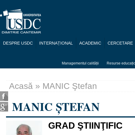
Mergi la conţinutul principal
DESPRE USDC
INTERNAȚIONAL
ACADEMIC
CERCETARE
Managementul calității
Resurse educați
Acasă
» MANIC Ştefan
Eşti aici
MANIC ŞTEFAN
GRAD ŞTIINŢIFIC