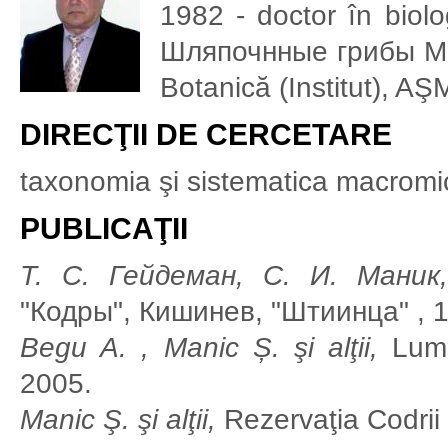
1982 - doctor în biolo
Шляпочнные грибы Мол
Botanică (Institut), AŞ
DIRECŢII DE CERCETARE
taxonomia şi sistematica macromicet
PUBLICAŢII
Т. С. Гейдеман, С. И. Маник,
"Кодры", Кишинев, "Штиинца" , 
Begu A. , Manic Ș. şi alţii,
Lumea
2005.
Manic Ş. şi alţii,
Rezervaţia Codrii -