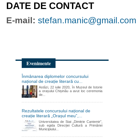
DATE DE CONTACT
E-mail:
stefan.manic@gmail.com
Evenimente
Înmânarea diplomelor concursului
național de creație literară cu...
Astăzi, 22 iulie 2020, în Muzeul de Istorie
a orașului Chișinău a avut loc ceremonia
de...
Rezultatele concursului național de
creație literară „Orașul meu”,...
Universitatea de Stat „Dimitrie Cantemir”,
sub egida Direcției Cultură a Primăriei
Municipiului...