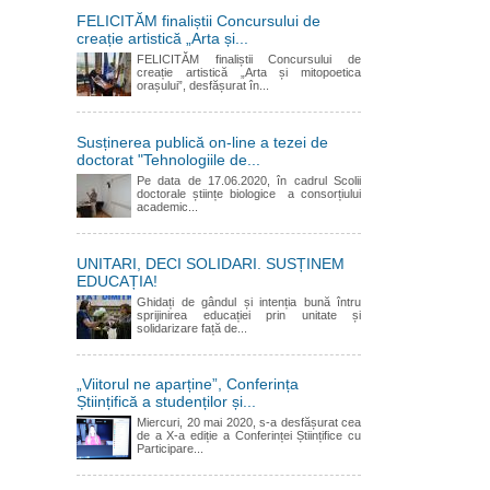
FELICITĂM finaliștii Concursului de
creație artistică „Arta și...
FELICITĂM finaliștii Concursului de
creație artistică „Arta și mitopoetica
orașului”, desfășurat în...
Susținerea publică on-line a tezei de
doctorat "Tehnologiile de...
Pe data de 17.06.2020, în cadrul Scolii
doctorale științe biologice a consorțiului
academic...
UNITARI, DECI SOLIDARI. SUSȚINEM
EDUCAȚIA!
Ghidați de gândul și intenția bună întru
sprijinirea educației prin unitate și
solidarizare față de...
„Viitorul ne aparține”, Conferința
Științifică a studenților și...
Miercuri, 20 mai 2020, s-a desfășurat cea
de a X-a ediție a Conferinței Științifice cu
Participare...