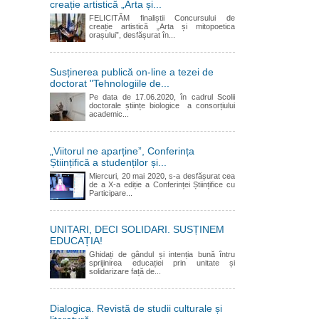
creație artistică „Arta și...
FELICITĂM finaliștii Concursului de
creație artistică „Arta și mitopoetica
orașului”, desfășurat în...
Susținerea publică on-line a tezei de
doctorat "Tehnologiile de...
Pe data de 17.06.2020, în cadrul Scolii
doctorale științe biologice a consorțiului
academic...
„Viitorul ne aparține”, Conferința
Științifică a studenților și...
Miercuri, 20 mai 2020, s-a desfășurat cea
de a X-a ediție a Conferinței Științifice cu
Participare...
UNITARI, DECI SOLIDARI. SUSȚINEM
EDUCAȚIA!
Ghidați de gândul și intenția bună întru
sprijinirea educației prin unitate și
solidarizare față de...
Dialogica. Revistă de studii culturale și