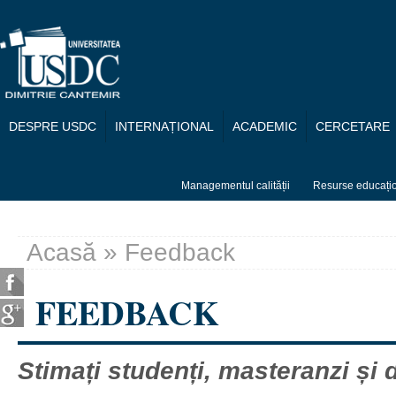
Mergi la conţinutul principal
DESPRE USDC
INTERNAȚIONAL
ACADEMIC
CERCETARE
Managementul calității
Resurse educați
Acasă
» Feedback
Eşti aici
FEEDBACK
Stimați studenți, masteranzi și 