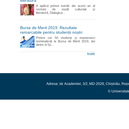
literatură
A apărut primul număr din acest an al
revistei de studii culturale și
literatură, Dialogica...
Burse de Merit 2019. Rezultate
remarcabile pentru studenții noștri
Printre cei 50 studenți și masteranzi
nominalizați la Bursa de Merit 2019, doi
dintre ei își...
toate
Adresa: str. Academiei, 3/2, MD-2028, Chișinău, Rep
© Universitat