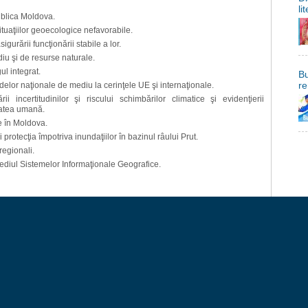
li
ublica Moldova.
ituaţiilor geoecologice nefavorabile.
gurării funcţionării stabile a lor.
u şi de resurse naturale.
l integrat.
Bu
re
delor naţionale de mediu la cerinţele UE şi internaţionale.
i incertitudinilor şi riscului schimbărilor climatice şi evidenţierii
itatea umană.
e în Moldova.
 protecţia împotriva inundaţiilor în bazinul râului Prut.
regionali.
mediul Sistemelor Informaţionale Geografice.