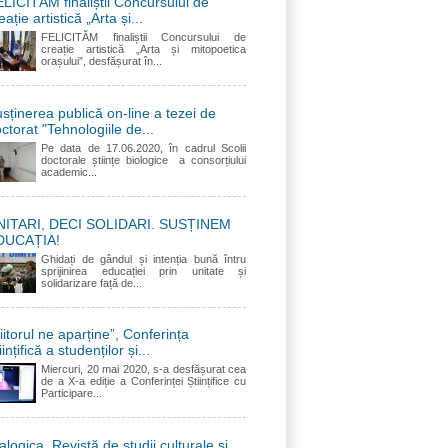
LICITĂM finaliștii Concursului de
eație artistică „Arta și...
FELICITĂM finaliștii Concursului de
creație artistică „Arta și mitopoetica
orașului”, desfășurat în...
sținerea publică on-line a tezei de
ctorat "Tehnologiile de...
Pe data de 17.06.2020, în cadrul Scolii
doctorale științe biologice a consorțiului
academic...
NITARI, DECI SOLIDARI. SUSȚINEM
DUCAȚIA!
Ghidați de gândul și intenția bună întru
sprijinirea educației prin unitate și
solidarizare față de...
iitorul ne aparține”, Conferința
iințifică a studenților și...
Miercuri, 20 mai 2020, s-a desfășurat cea
de a X-a ediție a Conferinței Științifice cu
Participare...
alogica. Revistă de studii culturale și