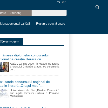
ro
en
Căutare
itere
Studenți
Formular de
căutare
Managementul calității
Resurse educaționale
Evenimente
mânarea diplomelor concursului
țional de creație literară cu...
Astăzi, 22 iulie 2020, în Muzeul de Istorie
a orașului Chișinău a avut loc ceremonia
de...
zultatele concursului național de
eație literară „Orașul meu”,...
Universitatea de Stat „Dimitrie Cantemir”,
sub egida Direcției Cultură a Primăriei
Municipiului...