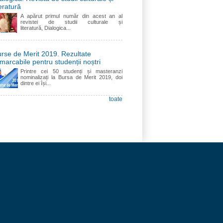
teratură
A apărut primul număr din acest an al
revistei de studii culturale și
literatură, Dialogica...
rse de Merit 2019. Rezultate
marcabile pentru studenții noștri
Printre cei 50 studenți și masteranzi
nominalizați la Bursa de Merit 2019, doi
dintre ei își...
toate