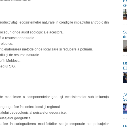
FE
cr
 productivităţii ecosistemelor naturale în condiţiile impactului antropic din
Su
ocedurilor de audit ecologic ale acestora.
do
ă a resurselor naturale.
rologice.
t, elaborarea metodelor de localizare şi reducere a poluării.
iu şi de resurse naturale.
ce în Moldova.
U
mediul SIG.
E
„V
r de modificare a componentelor geo- şi ecosistemelor sub influenţa
Șt
r geografice în context local şi regional.
alului geoecologic al peisajelor geografice.
eisajelor geografice.
fice în cartografierea modificărilor spaţio-temporale ale peisajelor
Di