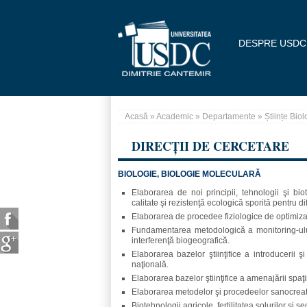
Mergi la conţinutul principal
DESPRE USDC
Acasă
»
Academic
»
Departamente
»
Științe Bio
Eşti aici
DIRECȚII DE CERCETARE
BIOLOGIE, BIOLOGIE MOLECULARĂ
Elaborarea de noi principii, tehnologii şi biot
calitate şi rezistenţă ecologică sporită pentru d
Elaborarea de procedee fiziologice de optimizare
Fundamentarea metodologică a monitoring-ului
interferenţă biogeografică.
Elaborarea bazelor ştiinţifice a introducerii ş
naţională.
Elaborarea bazelor ştiinţifice a amenajării spaţii
Elaborarea metodelor şi procedeelor sanocrea
Biotehnologii agricole, fertilitatea solurilor şi s