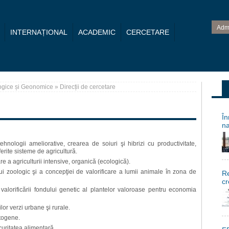
Adm
INTERNAȚIONAL
ACADEMIC
CERCETARE
logice și Geonomice
» Direcții de cercetare
În
na
ehnologii ameliorative, crearea de soiuri şi hibrizi cu productivitate,
iferite sisteme de agricultură.
 a agriculturii intensive, organică (ecologică).
 zoologic şi a concepţiei de valorificare a lumii animale în zona de
Re
cr
i valorificării fondului genetic al plantelor valoroase pentru economia
lor verzi urbane şi rurale.
togene.
ecuritatea alimentară.