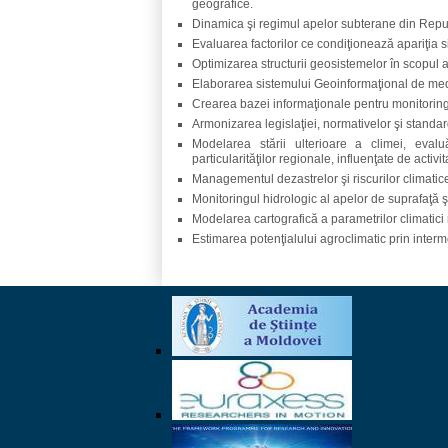
geografice.
Dinamica şi regimul apelor subterane din Rep
Evaluarea factorilor ce condiţionează apariţia s
Optimizarea structurii geosistemelor în scopul asi
Elaborarea sistemului Geoinformaţional de medi
Crearea bazei informaţionale pentru monitoringu
Armonizarea legislaţiei, normativelor şi standar
Modelarea stării ulterioare a climei, evaluări
particularităţilor regionale, influenţate de activ
Managementul dezastrelor şi riscurilor climatic
Monitoringul hidrologic al apelor de suprafaţă şi
Modelarea cartografică a parametrilor climatici 
Estimarea potenţialului agroclimatic prin inter