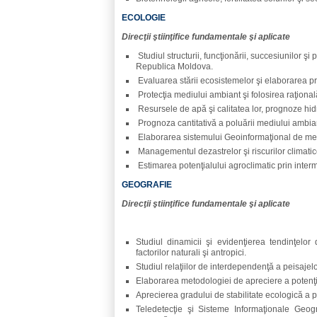
ECOLOGIE
Direcţii ştiinţifice fundamentale şi aplicate
Studiul structurii, funcţionării, succesiunilor şi
Republica Moldova.
Evaluarea stării ecosistemelor şi elaborarea pr
Protecţia mediului ambiant şi folosirea raţional
Resursele de apă şi calitatea lor, prognoze hid
Prognoza cantitativă a poluării mediului ambian
Elaborarea sistemului Geoinformaţional de med
Managementul dezastrelor şi riscurilor climati
Estimarea potenţialului agroclimatic prin inter
GEOGRAFIE
Direcţii ştiinţifice fundamentale şi aplicate
Studiul dinamicii şi evidenţierea tendinţelo
factorilor naturali şi antropici.
Studiul relaţiilor de interdependenţă a peisajelo
Elaborarea metodologiei de apreciere a potenţi
Aprecierea gradului de stabilitate ecologică a p
Teledetecţie şi Sisteme Informaţionale Geogra