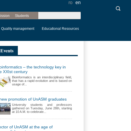
ro
en
Search
ission
Students
Search form
Quality management
Educational Resources
Events
oinformatics – the technology key in
e XXIst century
Bioinformatics is an interdisciplinary field,
that has a rapid evolution and is based on
usage of...
 new promotion of UnASM graduates
University students and professors
gathered on Tuesday, June 28th, starting
at 10 A.M. to celebrate...
ctor of UnASM at the age of