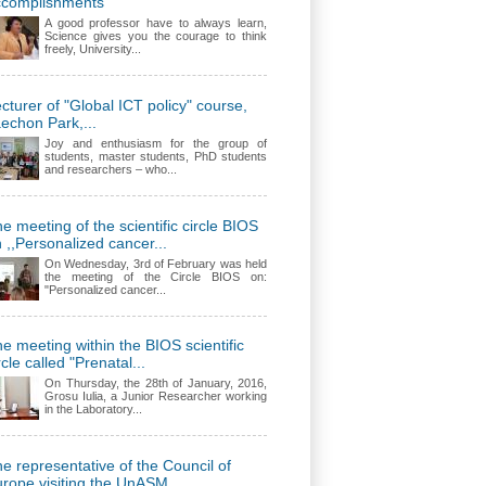
ccomplishments
A good professor have to always learn,
Science gives you the courage to think
freely, University...
cturer of "Global ICT policy" course,
echon Park,...
Joy and enthusiasm for the group of
students, master students, PhD students
and researchers – who...
e meeting of the scientific circle BIOS
 ,,Personalized cancer...
On Wednesday, 3rd of February was held
the meeting of the Circle BIOS on:
"Personalized cancer...
e meeting within the BIOS scientific
rcle called "Prenatal...
On Thursday, the 28th of January, 2016,
Grosu Iulia, a Junior Researcher working
in the Laboratory...
e representative of the Council of
rope visiting the UnASM