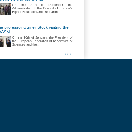
On the 21th of December the
Administrator of the Council of Europe's
Higher Education and Research...
e professor Günter Stock visiting the
nASM
On the 20th of January, the President of
the European Federation of Academies of
Sciences and the...
toate