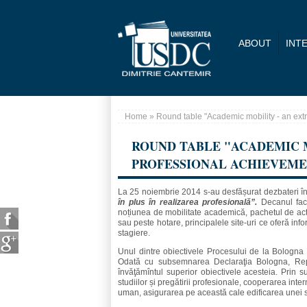
Skip to main content
ABOUT
INT
Home
» Round table "Academic mobility - an ext
You are here
ROUND TABLE "ACADEMIC M
PROFESSIONAL ACHIEVEM
La 25 noiembrie 2014 s-au desfășurat dezbateri î
în plus în realizarea profesională”.
Decanul facul
noțiunea de mobilitate academică, pachetul de act
sau peste hotare, principalele site-uri ce oferă info
stagiere.
Unul dintre obiectivele Procesului de la Bologna î
Odată cu subsemnarea Declaraţia Bologna, Rep
învăţămîntul superior obiectivele acesteia. Prin s
studiilor și pregătirii profesionale, cooperarea inte
uman, asigurarea pe această cale edificarea unei s