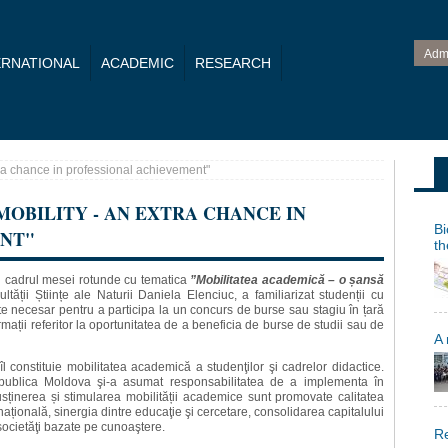
Adm
ERNATIONAL
ACADEMIC
RESEARCH
ra chance in professional achievement"
OBILITY - AN EXTRA CHANCE IN
Bi
ENT"
th
n cadrul mesei rotunde cu tematica
”Mobilitatea academică – o șansă
tății Științe ale Naturii Daniela Elenciuc, a familiarizat studenții cu
e necesar pentru a participa la un concurs de burse sau stagiu în țară
rmații referitor la oportunitatea de a beneficia de burse de studii sau de
A
l constituie mobilitatea academică a studenţilor şi cadrelor didactice.
ublica Moldova şi-a asumat responsabilitatea de a implementa în
usținerea și stimularea mobilității academice sunt promovate calitatea
rnațională, sinergia dintre educaţie şi cercetare, consolidarea capitalului
ocietăţi bazate pe cunoaştere.
Re