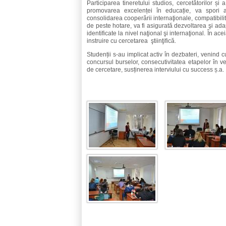
Participarea tineretului studios, cercetătorilor 
promovarea excelenței în educație, va spori ac
consolidarea cooperării internaţionale, compatibilita
de peste hotare, va fi asigurată dezvoltarea şi ada
identificate la nivel naţional şi internaţional. În a
instruire cu cercetarea ştiinţifică.
Studenții s-au implicat activ în dezbateri, venind c
concursul burselor, consecutivitatea etapelor în ve
de cercetare, susținerea interviului cu success ș.a.