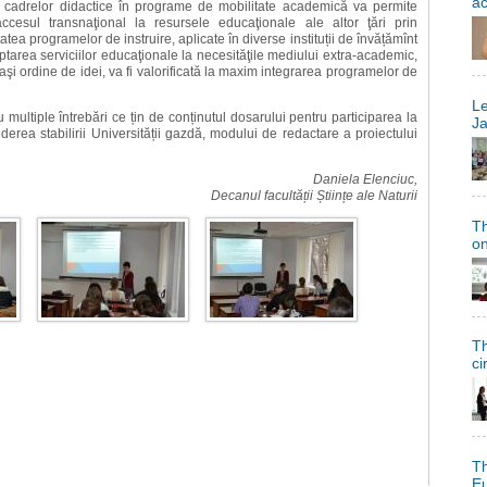
a
și a cadrelor didactice în programe de mobilitate academică va permite
cesul transnaţional la resursele educaţionale ale altor ţări prin
tea programelor de instruire, aplicate în diverse instituții de învățămînt
ptarea serviciilor educaţionale la necesităţile mediului extra-academic,
ceiaşi ordine de idei, va fi valorificată la maxim integrarea programelor de
Le
u multiple întrebări ce țin de conținutul dosarului pentru participarea la
Ja
derea stabilirii Universității gazdă, modului de redactare a proiectului
Daniela Elenciuc,
Decanul facultății Științe ale Naturii
Th
on
Th
ci
Th
Eu