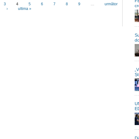
FE
3
4
5
6
7
8
9
…
următor
cr
›
ultima »
Su
do
„V
Șt
U
E
Di