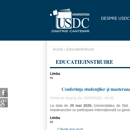
Mergi la conţinutul principal
DESPRE USDC
Acasă
» Educatie/Instruire
Eşti aici
EDUCATIE/INSTRUIRE
Limba
ro
Conferința studenților și masteranz
Trimis de
virgil
la Joi, 04/09/2020 - 00:00
La data de
20 mai 2020,
Universitatea de Stat 
masteranzilor cu participare internațională cu gener
Limba
ro
Citește mai mult
despre Conferința studenților 