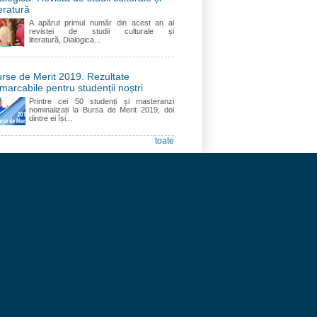
teratură
A apărut primul număr din acest an al
revistei de studii culturale și
literatură, Dialogica...
rse de Merit 2019. Rezultate
marcabile pentru studenții noștri
Printre cei 50 studenți și masteranzi
nominalizați la Bursa de Merit 2019, doi
dintre ei își...
toate