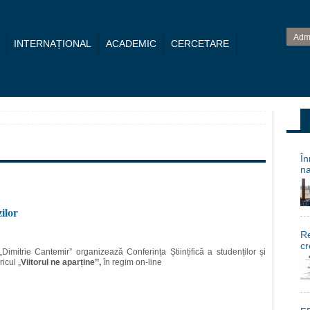
Adm
INTERNAȚIONAL
ACADEMIC
CERCETARE
În
na
ilor
Re
cr
„Dimitrie Cantemir” organizează Conferința Științifică a studenților și
icul „
Viitorul ne aparține’’,
în regim on-line
și masteranzilor