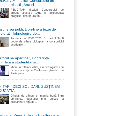
LICITĂM finaliștii Concursului de
eație artistică „Arta și...
FELICITĂM finaliștii Concursului de
creație artistică „Arta și mitopoetica
orașului”, desfășurat în...
sținerea publică on-line a tezei de
ctorat "Tehnologiile de...
Pe data de 17.06.2020, în cadrul Scolii
doctorale științe biologice a consorțiului
academic...
iitorul ne aparține”, Conferința
iințifică a studenților și...
Miercuri, 20 mai 2020, s-a desfășurat cea
de a X-a ediție a Conferinței Științifice cu
Participare...
NITARI, DECI SOLIDARI. SUSȚINEM
DUCAȚIA!
Ghidați de gândul și intenția bună întru
sprijinirea educației prin unitate și
solidarizare față de...
alogica. Revistă de studii culturale și