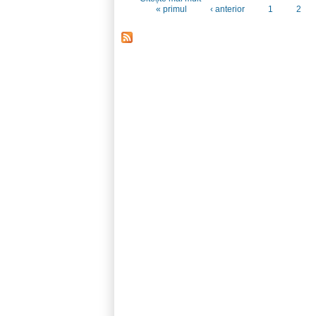
« primul
‹ anterior
1
2
Pagini