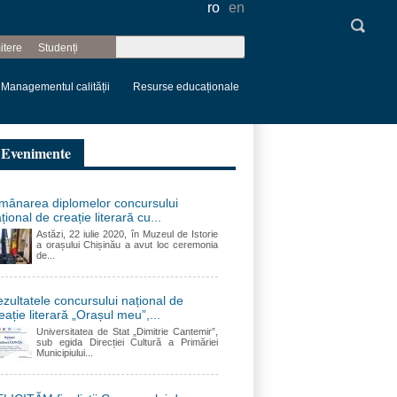
ro
en
Căutare
itere
Studenți
Formular de
căutare
Managementul calității
Resurse educaționale
Evenimente
mânarea diplomelor concursului
țional de creație literară cu...
Astăzi, 22 iulie 2020, în Muzeul de Istorie
a orașului Chișinău a avut loc ceremonia
de...
zultatele concursului național de
eație literară „Orașul meu”,...
Universitatea de Stat „Dimitrie Cantemir”,
sub egida Direcției Cultură a Primăriei
Municipiului...