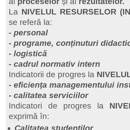
al
proceselor
și al
rezultatelor.
La
NIVELUL RESURSELOR (IN
se referă la:
- personal
- programe, conținuturi didacti
- logistică
- cadrul normativ intern
Indicatorii de progres la
NIVELU
- eficiența managementului inst
- calitatea serviciilor
Indicatori de progres la
NIV
exprimă în:
Calitatea studenților