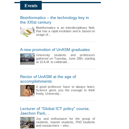
Events
Bioinformatics – the technology key in
the XXIst century
Bioinformatics is an interdisciplinary field,
that has a rapid evolution and is based on
usage of...
A new promotion of UnASM graduates
University students and professors
gathered on Tuesday, June 28th, starting
at 10 A.M. to celebrate...
Rector of UnASM at the age of
accomplishments
A good professor have to always learn,
Science gives you the courage to think
freely, University...
Lecturer of "Global ICT policy" course,
Jaechon Park,...
Joy and enthusiasm for the group of
students, master students, PhD students
and researchers – who...