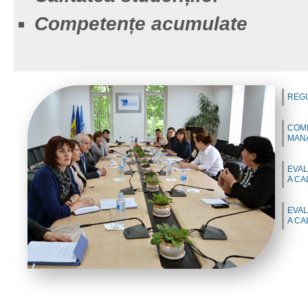
Competențe acumulate
REG
COMI
MANA
EVAL
A CAL
EVA
A CAL