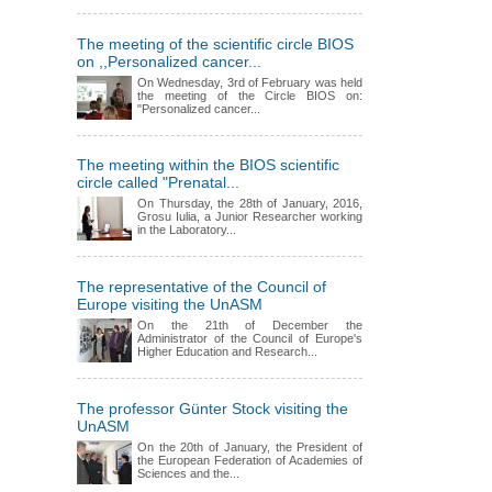
The meeting of the scientific circle BIOS
on ,,Personalized cancer...
On Wednesday, 3rd of February was held
the meeting of the Circle BIOS on:
"Personalized cancer...
The meeting within the BIOS scientific
circle called "Prenatal...
On Thursday, the 28th of January, 2016,
Grosu Iulia, a Junior Researcher working
in the Laboratory...
The representative of the Council of
Europe visiting the UnASM
On the 21th of December the
Administrator of the Council of Europe's
Higher Education and Research...
The professor Günter Stock visiting the
UnASM
On the 20th of January, the President of
the European Federation of Academies of
Sciences and the...