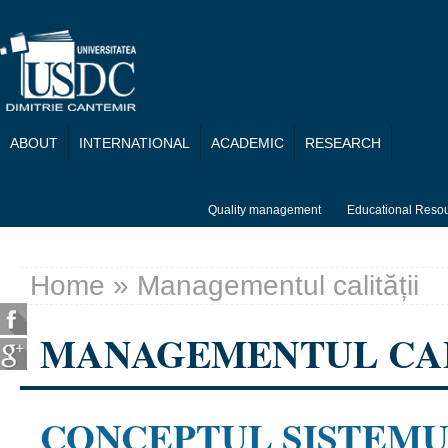
Skip to main content
ABOUT
INTERNATIONAL
ACADEMIC
RESEARCH
Quality management
Educational Reso
Home
» Managementul calității
You are here
MANAGEMENTUL CAL
CONCEPTUL SISTEMU