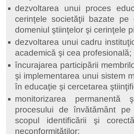
dezvoltarea unui proces educa
cerinţele societăţii bazate pe
domeniul ştiinţelor şi cerinţele p
dezvoltarea unui cadru instituţi
academică şi cea profesională;
încurajarea participării membri
şi implementarea unui sistem mod
în educaţie şi cercetarea ştiinţif
monitorizarea permanentă şi
procesului de învătământ pe 
scopul identificării şi corect
neconformităţilor;